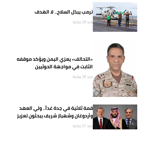
ترمب يبدّل السلاح.. لا الهدف
منذ 20 ساعة
«التحالف» يعزي اليمن ويؤكد موقفه
الثابت في مواجهة الحوثيين
منذ 20 ساعة
قمة ثلاثية في جدة غداً.. ولي العهد
وأردوغان وشهباز شريف يبحثون تعزيز
التعاون
منذ 21 ساعة