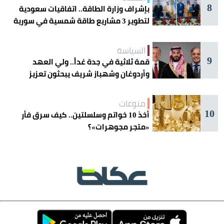
8
بإشراف وزارة الطاقة.. اتفاقيات سعودية
لتطوير 3 مشاريع طاقة شمسية في سورية
السياسة
9
قمة ثلاثية في جدة غداً.. ولي العهد
وأردوغان وشهباز شريف يبحثون تعزيز
التعاون
منوعات
10
أخذ 10 خواتم وسلسلتين.. كيف سرق فأر
«متجر مجوهرات»؟