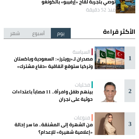
توصي بتجربة لقاح «إرفيبو» بالكونغو
منذ 52 دقيقة
الأكثر قراءة
يوم
أسبوع
شهر
السياسة
1
مصدران لـ«رويترز»: السعودية وباكستان
وتركيا ستوقع اتفاقية «دفاع مشترك»
اليوم في جدة
محليات
2
بينهم طفل وامرأة.. 11 مصاباً باعتداءات
حوثية على نجران
منوعات
3
من الشهرة إلى المشنقة.. ما سر إحالة
«إعلامية شهيرة» للإعدام؟