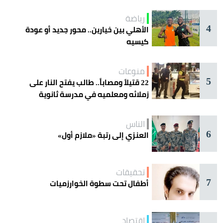
رياضة
4
الأهلي بين خيارين.. محور جديد أو عودة
كيسيه
منوعات
5
22 قتيلاً ومصاباً.. طالب يفتح النار على
زملائه ومعلميه في مدرسة ثانوية
الناس
6
العنزي إلى رتبة «ملازم أول»
تحقيقات
7
أطفال تحت سطوة الخوارزميات
اقتصاد