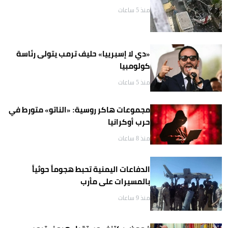
منذ 5 ساعات
«دي لا إسبرييا» حليف ترمب يتولى رئاسة
كولومبيا
منذ 5 ساعات
مجموعات هاكر روسية: «الناتو» متورط في
حرب أوكرانيا
منذ 8 ساعات
الدفاعات اليمنية تحبط هجوماً حوثياً
بالمسيرات على مأرب
منذ 9 ساعات