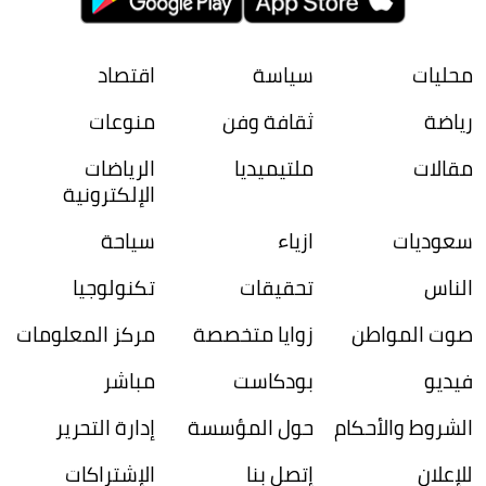
محليات
سياسة
اقتصاد
رياضة
ثقافة وفن
منوعات
مقالات
ملتيميديا
الرياضات
الإلكترونية
سعوديات
ازياء
سياحة
الناس
تحقيقات
تكنولوجيا
صوت المواطن
زوايا متخصصة
مركز المعلومات
فيديو
بودكاست
مباشر
الشروط والأحكام
حول المؤسسة
إدارة التحرير
للإعلان
إتصل بنا
الإشتراكات