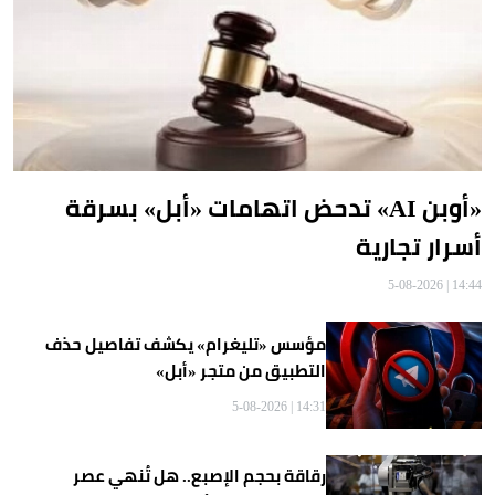
«أوبن AI» تدحض اتهامات «أبل» بسرقة
أسرار تجارية
14:44 | 5-08-2026
مؤسس «تليغرام» يكشف تفاصيل حذف
التطبيق من متجر «أبل»
14:31 | 5-08-2026
رقاقة بحجم الإصبع.. هل تُنهي عصر