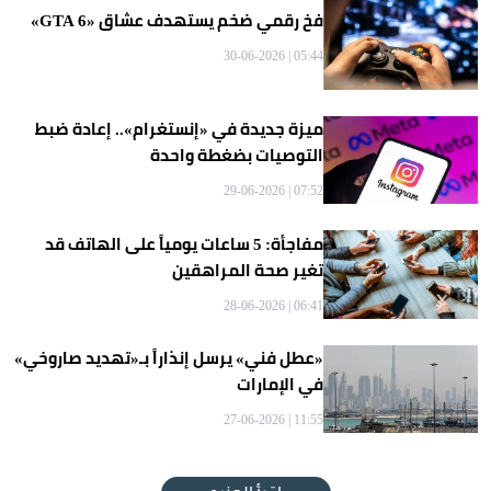
فخ رقمي ضخم يستهدف عشاق «GTA 6»
05:44 | 30-06-2026
ميزة جديدة في «إنستغرام».. إعادة ضبط
التوصيات بضغطة واحدة
07:52 | 29-06-2026
مفاجأة: 5 ساعات يومياً على الهاتف قد
تغير صحة المراهقين
06:41 | 28-06-2026
«عطل فني» يرسل إنذاراً بـ«تهديد صاروخي»
في الإمارات
11:55 | 27-06-2026