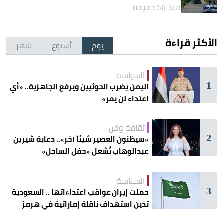
منذ 56 دقيقة
الأكثر قراءة
يوم
أسبوع
شهر
السياسة
1
اليمن يضرب الحوثيين ويرفع الجاهزية.. «أي
اعتداء لن يمر»
ثقافة وفن
2
«سيظنون العصير شيئاً آخر».. دعابة شيرين
عبدالوهاب تُشعل «حفل الساحل»
السياسة
3
حملت إيران عواقب اعتداءاتها .. السعودية
تدين استهداف ناقلة إماراتية في هرمز