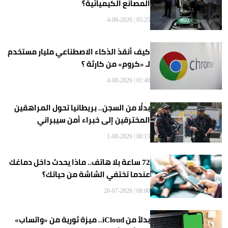
المصانع الكيميائية؟
05:25 | 4-08-2026
كيف أنقذ الذكاء الاصطناعي مليار مستخدم
لـ «كروم» من كارثة ؟
01:48 | 4-08-2026
بدلًا من السجن.. بريطانيا تحول المراهقين
المخترقين إلى خبراء أمن سيبراني
08:13 | 1-08-2026
72 ساعة بلا هاتف.. ماذا يحدث داخل دماغك
عندما تختفي الشاشة من حياتك؟
08:00 | 20-07-2026
بدلاً من iCloud.. ميزة ثورية من «واتساب»