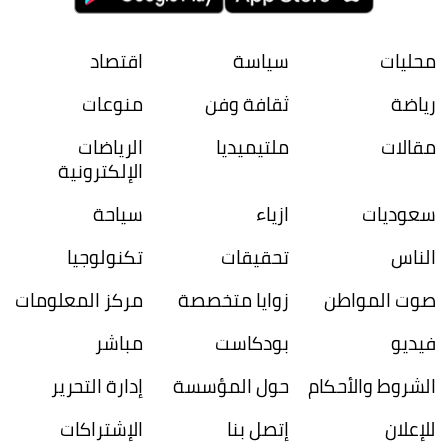
محليات
سياسة
اقتصاد
رياضة
ثقافة وفن
منوعات
مقالات
ملتيميديا
الرياضات
الإلكترونية
سعوديات
ازياء
سياحة
الناس
تحقيقات
تكنولوجيا
صوت المواطن
زوايا متخصصة
مركز المعلومات
فيديو
بودكاست
مباشر
الشروط والأحكام
حول المؤسسة
إدارة التحرير
للإعلان
إتصل بنا
الإشتراكات