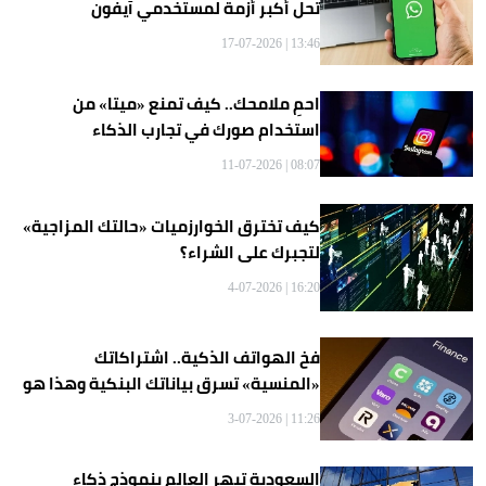
تحل أكبر أزمة لمستخدمي آيفون
13:46 | 17-07-2026
احمِ ملامحك.. كيف تمنع «ميتا» من
استخدام صورك في تجارب الذكاء
الاصطناعي؟
08:07 | 11-07-2026
كيف تخترق الخوارزميات «حالتك المزاجية»
لتجبرك على الشراء؟
16:20 | 4-07-2026
فخ الهواتف الذكية.. اشتراكاتك
«المنسية» تسرق بياناتك البنكية وهذا هو
طوق النجاة
11:26 | 3-07-2026
السعودية تبهر العالم بنموذج ذكاء