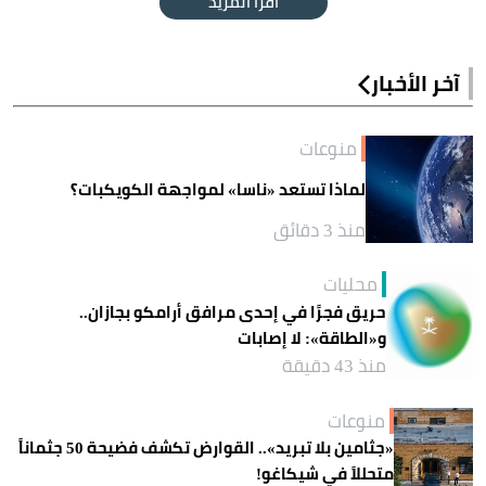
اقرأ المزيد
آخر الأخبار
منوعات
لماذا تستعد «ناسا» لمواجهة الكويكبات؟
منذ 3 دقائق
محليات
حريق فجرًا في إحدى مرافق أرامكو بجازان..
و«الطاقة»: لا إصابات
منذ 43 دقيقة
منوعات
«جثامين بلا تبريد».. القوارض تكشف فضيحة 50 جثماناً
متحللاً في شيكاغو!