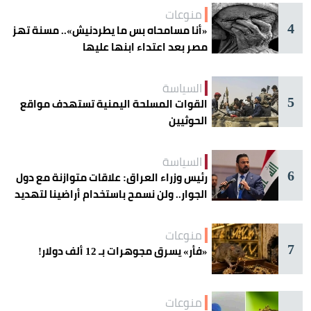
منوعات
4
«أنا مسامحاه بس ما يطردنيش».. مسنة تهز
مصر بعد اعتداء ابنها عليها
السياسة
5
القوات المسلحة اليمنية تستهدف مواقع
الحوثيين
السياسة
6
رئيس وزراء العراق: علاقات متوازنة مع دول
الجوار.. ولن نسمح باستخدام أراضينا لتهديد
أمنها
منوعات
7
«فأر» يسرق مجوهرات بـ 12 ألف دولار!
منوعات