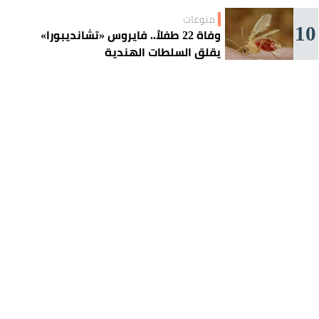
منوعات
10
وفاة 22 طفلاً.. فايروس «تشانديبورا»
يقلق السلطات الهندية