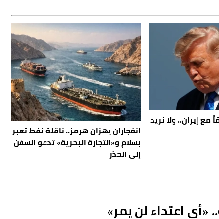
 مع إيران.. ولا نريد
انفجاران يهزان هرمز.. ناقلة نفط تعبر
بسلام و«التجارة البحرية» تدعو السفن
إلى الحذر
 «أي اعتداء لن يمر»