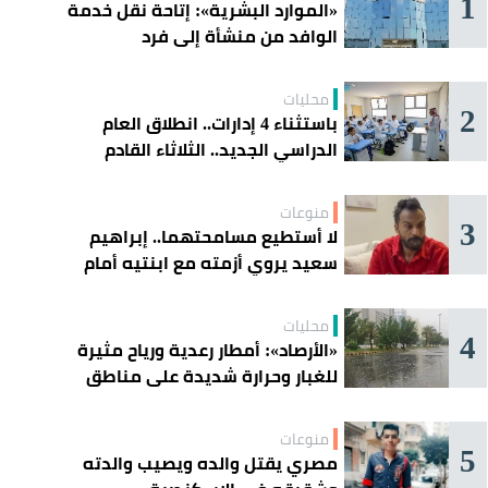
1
«الموارد البشرية»: إتاحة نقل خدمة
الوافد من منشأة إلى فرد
محليات
2
باستثناء 4 إدارات.. انطلاق العام
الدراسي الجديد.. الثلاثاء القادم
منوعات
3
لا أستطيع مسامحتهما.. إبراهيم
سعيد يروي أزمته مع ابنتيه أمام
القضاء
محليات
4
«الأرصاد»: أمطار رعدية ورياح مثيرة
للغبار وحرارة شديدة على مناطق
عدة
منوعات
5
مصري يقتل والده ويصيب والدته