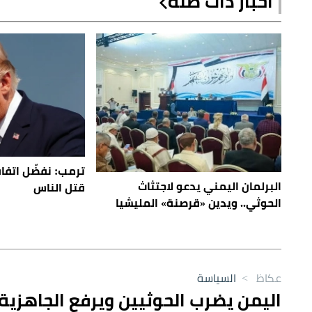
أخبار ذات صلة
ترمب: نفضّل اتفاقاً
البرلمان اليمني يدعو لاجتثاث
قتل الناس
الحوثي.. ويدين «قرصنة» المليشيا
عكاظ
>
السياسة
اليمن يضرب الحوثيين ويرفع الجاهزية..