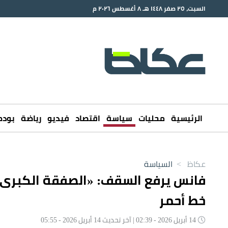
السبت، ٢٥ صفر ١٤٤٨ هـ ٨ أغسطس ٢٠٢٦ م
الرئيسية
محليات
سياسة
اقتصاد
فيديو
رياضة
بود
عكاظ
>
السياسة
فانس يرفع السقف: «الصفقة الكبرى» م
خط أحمر
14 أبريل 2026 - 02:39 | آخر تحديث 14 أبريل 2026 - 05:55