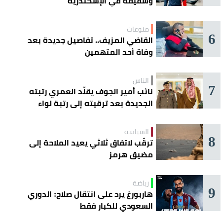
وشقيقه في الإسكندرية
منوعات
6
القاضي المزيف.. تفاصيل جديدة بعد
وفاة أحد المتهمين
الناس
7
نائب أمير الجوف يقلّد العمري رتبته
الجديدة بعد ترقيته إلى رتبة لواء
السياسة
8
ترقّب لاتفاق ثلاثي يعيد الملاحة إلى
مضيق هرمز
رياضة
9
هاربورغ يرد على انتقال صلاح: الدوري
السعودي للكبار فقط