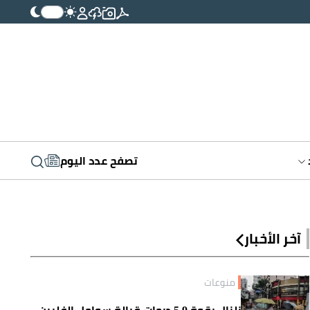
تصفح عدد اليوم
آخر الأخبار
منوعات
زلزال بقوة 5.9 درجات قبالة سواحل الفلبين