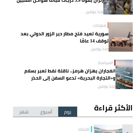
منذ يومين
منوعات
سورية تعيد فتح مطار دير الزور الدولي بعد
توقف 14 عامًا
منذ يومين
السياسة
انفجاران يهزان هرمز.. ناقلة نفط تعبر بسلام
و«التجارة البحرية» تدعو السفن إلى الحذر
منذ يومين
الأكثر قراءة
يوم
أسبوع
شهر
اقتصاد