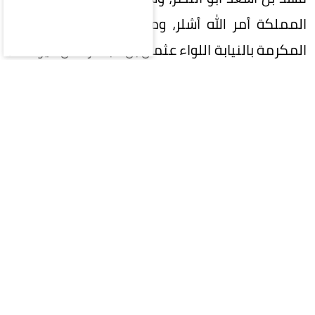
المملكة أمر الله أشلر، ومدير شرطة منطقة مكة
المكرمة بالنيابة اللواء عثمان بن عبدالرحمن اليوسف،
ومدير المراسم الملكية بمنطقة مكة المكرمة أحمد
بن عبدالله بن ظافر.
المقالة التالية