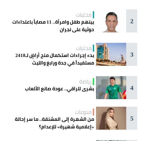
اليوم في جدة
محليات
2
بينهم طفل وامرأة.. 11 مصاباً باعتداءات
حوثية على نجران
محليات
3
بدء إجراءات استكمال منح أراضٍ لـ2418
مستفيداً في جدة ورابغ والليث
رياضة
4
بشرى للراقي.. عودة صانع الألعاب
منوعات
5
من الشهرة إلى المشنقة.. ما سر إحالة
«إعلامية شهيرة» للإعدام؟