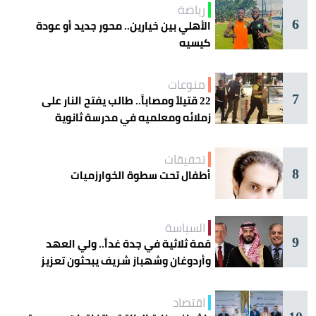
رياضة
6
الأهلي بين خيارين.. محور جديد أو عودة
كيسيه
منوعات
7
22 قتيلاً ومصاباً.. طالب يفتح النار على
زملائه ومعلميه في مدرسة ثانوية
تحقيقات
8
أطفال تحت سطوة الخوارزميات
السياسة
9
قمة ثلاثية في جدة غداً.. ولي العهد
وأردوغان وشهباز شريف يبحثون تعزيز
التعاون
اقتصاد