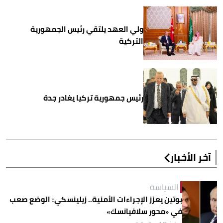
ولي العهد يلتقي رئيس الجمهورية
التركية
رئيس جمهورية تركيا يغادر جدة
آخر الأخبار
السياسة
بوتين يعزز الإجراءات الأمنية.. زيلينسكي: الوضع صعب
في «محور سلافيانسك»