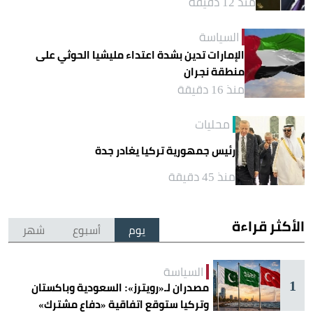
منذ 12 دقيقة
السياسة
الإمارات تدين بشدة اعتداء مليشيا الحوثي على
منطقة نجران
منذ 16 دقيقة
محليات
رئيس جمهورية تركيا يغادر جدة
منذ 45 دقيقة
الأكثر قراءة
يوم
أسبوع
شهر
السياسة
1
مصدران لـ«رويترز»: السعودية وباكستان
وتركيا ستوقع اتفاقية «دفاع مشترك»