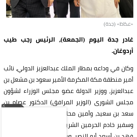
«عكاظ» (جدة)
غادر جدة اليوم (الجمعة)، الرئيس رجب طيب
أردوغان.
وكان في وداعه بمطار الملك عبدالعزيز الدولي، نائب
أمير منطقة مكة المكرمة الأمير سعود بن مشعل بن
عبدالعزيز، ووزير الدولة عضو مجلس الوزراء لشؤون
مجلس الشورى (الوزير المرافق) الدكتور عصام بن
سعد بن سعيد، وأمين محافظة جدة إحسان بافقيه،
وسفير خادم الحرمين الشريفين لدى جمهورية تركيا
فهد بن أسعد أبو النصر، وسفير جمهورية تركيا لدى