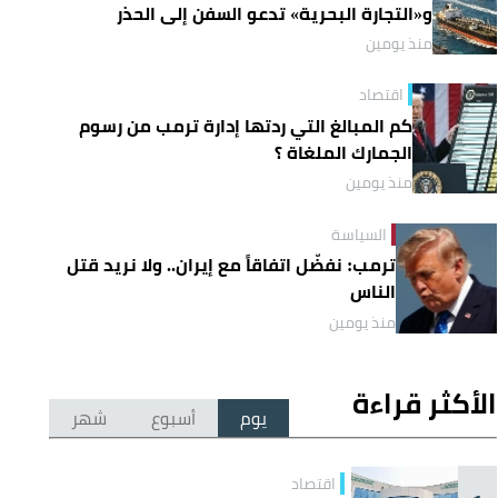
و«التجارة البحرية» تدعو السفن إلى الحذر
منذ يومين
اقتصاد
كم المبالغ التي ردتها إدارة ترمب من رسوم
الجمارك الملغاة ؟
منذ يومين
السياسة
ترمب: نفضّل اتفاقاً مع إيران.. ولا نريد قتل
الناس
منذ يومين
الأكثر قراءة
يوم
أسبوع
شهر
اقتصاد