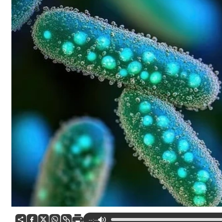
--:--