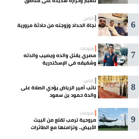
للغبار وحرارة شديدة على مناطق
عدة
الناس
6
نجاة الحداد وزوجته من حادثة مرورية
منوعات
7
مصري يقتل والده ويصيب والدته
وشقيقه في الإسكندرية
الناس
8
نائب أمير الرياض يؤدي الصلاة على
والدة حمود بن سعود
منوعات
9
مروحية ترمب تقلع من البيت
الأبيض.. وتزامنها مع الطائرات
المدنية يفتح تحقيقًا جويًا