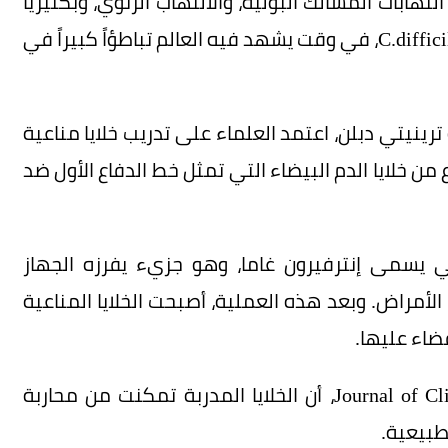
هابات المسالك البولية، والالتهاب الرئوي، وبكتيريا
الإشريكية القولونية، وMRSA، إضافة إلى بكتيريا C.difficile، في وقت يشهد فيه العالم تباطؤاً كبيراً في
ترينيتي دبلن، اعتمد العلماء على تدريب خلايا مناعية
 من خلايا الدم البيضاء التي تمثل خط الدفاع الأول ضد
ي يسمى إنترفيرون غاما، وهو جزيء يفرزه الجهاز
مراض. وبعد هذه العملية، أصبحت الخلايا المناعية
ضاء عليها.
وأظهرت النتائج، التي نشرتها Journal of Clinical Investigation، أن الخلايا المدربة تمكنت من محاربة
طبيعية.