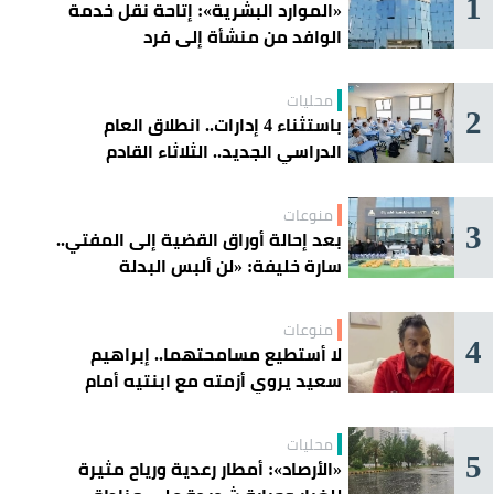
1
«الموارد البشرية»: إتاحة نقل خدمة
الوافد من منشأة إلى فرد
محليات
2
باستثناء 4 إدارات.. انطلاق العام
الدراسي الجديد.. الثلاثاء القادم
منوعات
3
بعد إحالة أوراق القضية إلى المفتي..
سارة خليفة: «لن ألبس البدلة
الحمراء»
منوعات
4
لا أستطيع مسامحتهما.. إبراهيم
سعيد يروي أزمته مع ابنتيه أمام
القضاء
محليات
5
«الأرصاد»: أمطار رعدية ورياح مثيرة