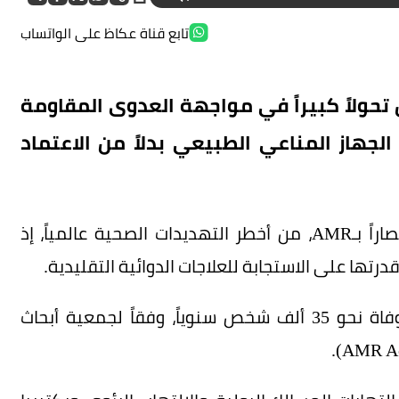
تابع قناة عكاظ على الواتساب
حولاً كبيراً في مواجهة العدوى المقاومة
الجهاز المناعي الطبيعي بدلاً من الاعتماد
وتُعد مقاومة مضادات الميكروبات، المعروفة اختصاراً بـAMR، من أخطر التهديدات الصحية عالمياً، إذ
درتها على الاستجابة للعلاجات الدوائية التقليدية.
وفي بريطانيا وحدها، تسهم هذه الظاهرة في وفاة نحو 35 ألف شخص سنوياً، وفقاً لجمعية أبحاث