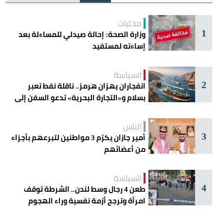
محليات
1
وزارة الصحة: إحالة صيدلي للمساءلة بعد
إساءته لمستفيد
السياسة
2
انفجاران يهزان هرمز.. ناقلة نفط تعبر
بسلام و«التجارة البحرية» تدعو السفن إلى
الحذر
الناس
3
أمير جازان يكرّم 3 مواطنين لتبرعهم بأجزاء
من أعضائهم
السياسة
4
طعن 4 رجال وسط لندن.. الشرطة توقف
امرأة وترجح أزمة نفسية وراء الهجوم