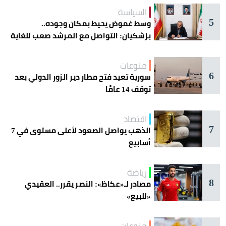
السياسة
5
وسط غموض يحيط بمكان وجوده..
بزشكيان: التواصل مع المرشد صعب للغاية
منوعات
6
سورية تعيد فتح مطار دير الزور الدولي بعد
توقف 14 عامًا
اقتصاد
7
الذهب يواصل الصعود لأعلى مستوى في 7
أسابيع
رياضة
8
مصادر لـ«عكاظ»: النصر يقرر.. العقيدي
«للبيع»