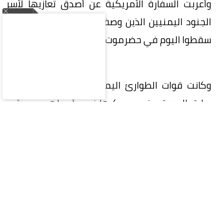
وأعربت السفارة الأمريكية عن أصدق تعازيها لأسر
الجنود اليمنيين الذين وصفتهم بـ«الشجعان» والذين
سقطوا اليوم في حضرموت ومأرب.
وكانت قوات الطوارئ اليمنية قد أعلنت في وقت
سابق اليوم تعرض معسكرها في مأرب لهجوم حوثي،
واصفة الهجوم بـ«الغاشم».
وأفاد المركز الإعلامي لقوات الطوارئ على منصة
«إكس» أن مليشيا الحوثي استهدفت معسكرات
القوات المسلحة عقب نجاحات أمنية في ملاحقة