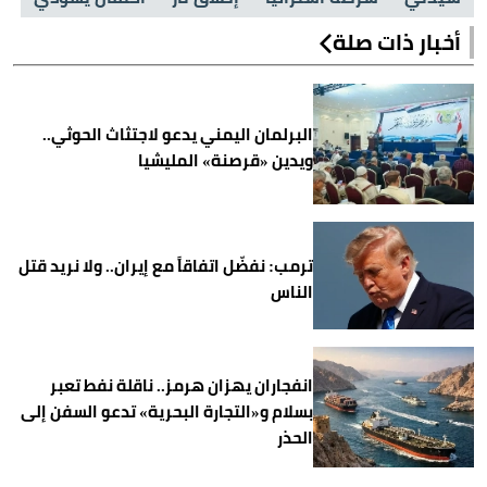
أخبار ذات صلة
البرلمان اليمني يدعو لاجتثاث الحوثي..
ويدين «قرصنة» المليشيا
ترمب: نفضّل اتفاقاً مع إيران.. ولا نريد قتل
الناس
انفجاران يهزان هرمز.. ناقلة نفط تعبر
بسلام و«التجارة البحرية» تدعو السفن إلى
الحذر