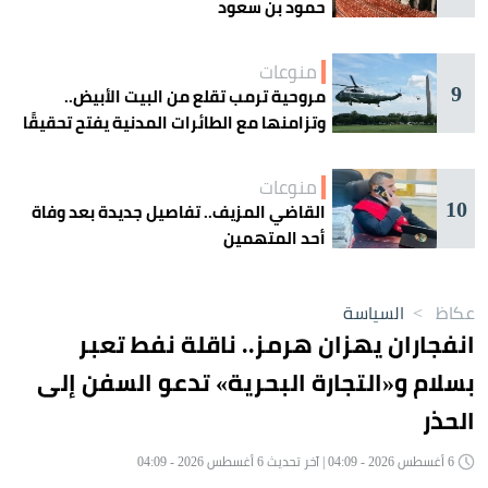
حمود بن سعود
منوعات
9
مروحية ترمب تقلع من البيت الأبيض..
وتزامنها مع الطائرات المدنية يفتح تحقيقًا
جويًا
منوعات
10
القاضي المزيف.. تفاصيل جديدة بعد وفاة
أحد المتهمين
عكاظ
>
السياسة
انفجاران يهزان هرمز.. ناقلة نفط تعبر
بسلام و«التجارة البحرية» تدعو السفن إلى
الحذر
6 أغسطس 2026 - 04:09 | آخر تحديث 6 أغسطس 2026 - 04:09