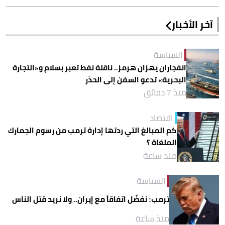
آخر الأخبار
السياسة
انفجاران يهزان هرمز.. ناقلة نفط تعبر بسلام و«التجارة
البحرية» تدعو السفن إلى الحذر
منذ 7 دقائق
اقتصاد
كم المبالغ التي ردتها إدارة ترمب من رسوم الجمارك
الملغاة ؟
منذ ساعة
السياسة
ترمب: نفضّل اتفاقاً مع إيران.. ولا نريد قتل الناس
منذ ساعة