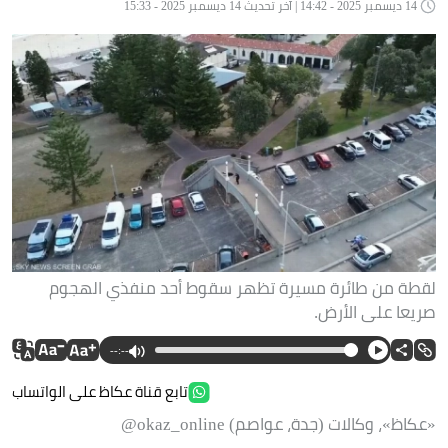
14 ديسمبر 2025 - 14:42 | آخر تحديث 14 ديسمبر 2025 - 15:33
لقطة من طائرة مسيرة تظهر سقوط أحد منفذي الهجوم
صريعا على الأرض.
--:--
تابع قناة عكاظ على الواتساب
«عكاظ»، وكالات (جدة، عواصم) okaz_online@