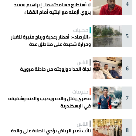
4
لا أستطيع مسامحتهما.. إبراهيم سعيد
يروي أزمته مع ابنتيه أمام القضاء
محليات
5
«الأرصاد»: أمطار رعدية ورياح مثيرة للغبار
وحرارة شديدة على مناطق عدة
الناس
6
نجاة الحداد وزوجته من حادثة مرورية
منوعات
7
مصري يقتل والده ويصيب والدته وشقيقه
في الإسكندرية
الناس
8
نائب أمير الرياض يؤدي الصلاة على والدة