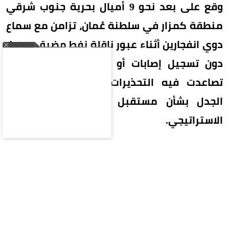
وقع على بعد نحو 9 أميال بحرية جنوب شرقي
منطقة كمزار في سلطنة عُمان، تزامن مع سماع
دوي انفجارين أثناء عبور ناقلة نفط مضيق هرمز،
دون تسجيل إصابات أو أضرار بيئية، في وقت
تصاعدت فيه التحذيرات الملاحية وسط تجدد
الجدل بشأن مستقبل الملاحة في المضيق
الاستراتيجي.
بلاغ متأخر عن حادث بحري
أوضحت هيئة عمليات التجارة البحرية البريطانية أنها
تلقت بلاغًا متأخرًا عن وقوع حادث في المياه الواقعة
على بعد نحو 9 أميال بحرية جنوب شرقي كمزار، إحدى
المناطق المطلة على مضيق هرمز، قبل أن تكشف