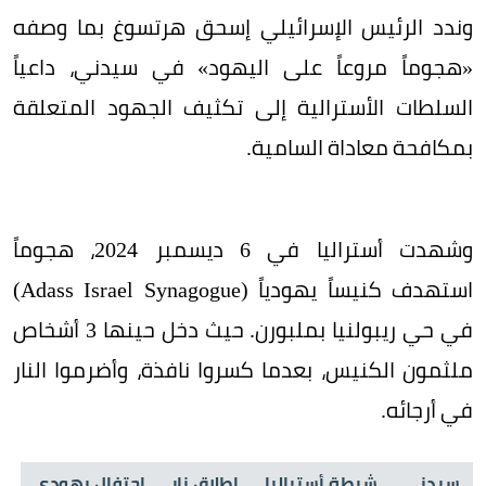
وندد الرئيس الإسرائيلي إسحق هرتسوغ بما وصفه
«هجوماً مروعاً على اليهود» في سيدني، داعياً
السلطات الأسترالية إلى تكثيف الجهود المتعلقة
بمكافحة معاداة السامية.
وشهدت أستراليا في 6 ديسمبر 2024، هجوماً
استهدف كنيساً يهودياً (Adass Israel Synagogue)
في حي ريبولنيا بملبورن. حيث دخل حينها 3 أشخاص
ملثمون الكنيس، بعدما كسروا نافذة، وأضرموا النار
في أرجائه.
سيدني
شرطة أستراليا
إطلاق نار
احتفال يهودي