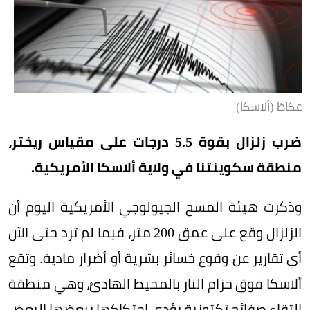
عكاظ (ألاسكا)
ضرب زلزال بقوة 5.5 درجات على مقياس ريختر،
منطقة سكوينتنا في ولاية ألاسكا الأمريكية.
وذكرت هيئة المسح الجيولوجي الأمريكية اليوم أن
الزلزال وقع على عمق 200 متر، فيما لم ترد حتى الآن
أي تقارير عن وقوع خسائر بشرية أو أضرار مادية. وتقع
ألاسكا فوق حزام النار بالمحيط الهادئ، وهي منطقة
التقاء صفائح تكتونية يؤدي احتكاكها ببعضها البعض