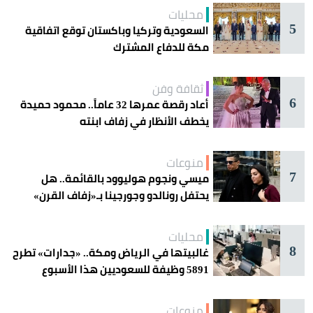
محليات
5
السعودية وتركيا وباكستان توقع اتفاقية
مكة للدفاع المشترك
ثقافة وفن
6
أعاد رقصة عمرها 32 عاماً.. محمود حميدة
يخطف الأنظار في زفاف ابنته
منوعات
7
ميسي ونجوم هوليوود بالقائمة.. هل
يحتفل رونالدو وجورجينا بـ«زفاف القرن»
غداً؟
محليات
8
غالبيتها في الرياض ومكة.. «جدارات» تطرح
5891 وظيفة للسعوديين هذا الأسبوع
منوعات