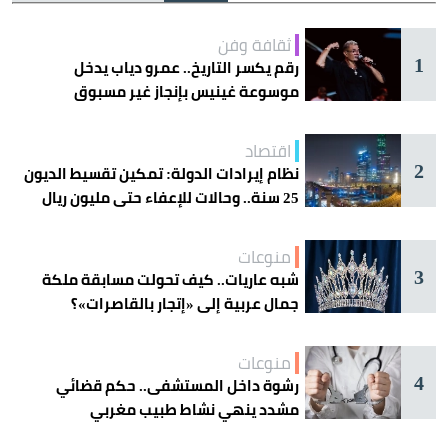
ثقافة وفن
1
رقم يكسر التاريخ.. عمرو دياب يدخل
موسوعة غينيس بإنجاز غير مسبوق
اقتصاد
2
نظام إيرادات الدولة: تمكين تقسيط الديون
25 سنة.. وحالات للإعفاء حتى مليون ريال
منوعات
3
شبه عاريات.. كيف تحولت مسابقة ملكة
جمال عربية إلى «إتجار بالقاصرات»؟
منوعات
4
رشوة داخل المستشفى.. حكم قضائي
مشدد ينهي نشاط طبيب مغربي