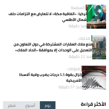
السياسة
تركيا: «اتفاقية مكة» لا تتعارض مع التزامات حلف
شمال الأطلسي
منذ دقيقة
محليات
منع ملاك العقارات المشتركة في دول التعاون من
التعديل على الوحدات إلا بموافقة «اتحاد الملاك»
منذ 22 دقيقة
منوعات
زلزال بقوة 5.5 درجات يضرب ولاية ألاسكا
الأمريكية
منذ 57 دقيقة
الأكثر قراءة
يوم
أسبوع
شهر