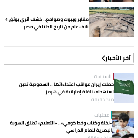
مقابر وبيوت وصوامع.. كشف أثري يوثق 4
آلاف عام من تاريخ الدلتا في مصر
آخر الأخبار
السياسة
حملت إيران عواقب اعتداءاتها .. السعودية تدين
استهداف ناقلة إماراتية في هرمز
منذ دقيقة
محليات
«نخلة وكتاب وخط كوفي».. «التعليم» تطلق الهوية
البصرية للعام الدراسي