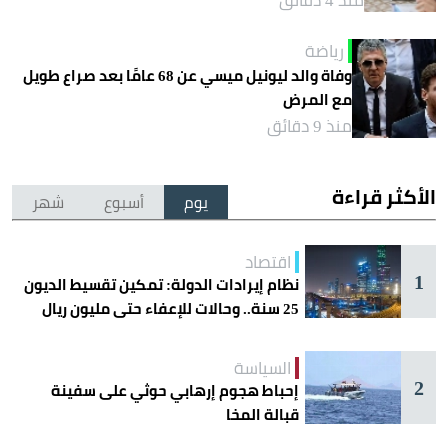
منذ 4 دقائق
رياضة
وفاة والد ليونيل ميسي عن 68 عامًا بعد صراع طويل
مع المرض
منذ 9 دقائق
الأكثر قراءة
يوم
أسبوع
شهر
اقتصاد
1
نظام إيرادات الدولة: تمكين تقسيط الديون
25 سنة.. وحالات للإعفاء حتى مليون ريال
السياسة
2
إحباط هجوم إرهابي حوثي على سفينة
قبالة المخا