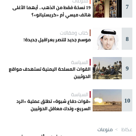
منوعات
7
19 نسخة فقط من الذهب.. أيهما الأغلى
هاتف ميسي أم «كريستيانو»؟
كتاب ومقالات
8
موسم جديد للنصر بعراقيل جديدة!
السياسة
9
القوات المسلحة اليمنية تستهدف مواقع
الحوثيين
السياسة
10
«قوات دفاع شبوة» تطلق عملية «الرد
السريع» وتدك معاقل الحوثيين
عكاظ
>
منوعات