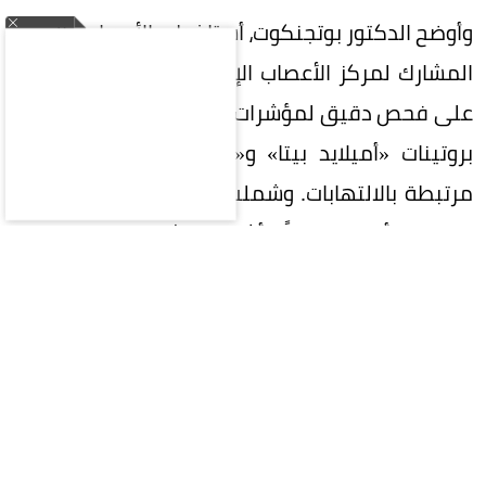
وأوضح الدكتور بوتجنكوت، أستاذ طب الأعصاب والمدير
المشارك لمركز الأعصاب الإدراكي، أن التقنية تعتمد
على فحص دقيق لمؤشرات حيوية في البلازما، أبرزها
بروتينات «أميلايد بيتا» و«تاو»، إلى جانب مؤشرات
مرتبطة بالالتهابات. وشملت الدراسة ثلاث شرائح من
المرضى؛ أصحاء تماماً، وأشخاص يشعرون بتراجع ذاتي
في الذاكرة دون رصده سريرياً بعد، وآخرون يعانون من
ضعف إدراكي جلي.
أثبتت النتائج تطابقاً كبيراً بين هذه المؤشرات الدموية
وترسبات البروتينات الضارة في الدماغ التي رصدتها
صور الأشعة المقطعية، ما أتاح تتبع مراحل المرض