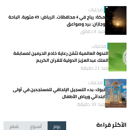
محليات
مكة: رياح في 4 محافظات. الرياض: 49 مئوية. الباحة
وجازان: برد وصواعق
منذ 8 دقائق
محليات
الندوة العالمية تثمّن رعاية خادم الحرمين لمسابقة
الملك عبدالعزيز الدولية للقرآن الكريم
منذ 21 دقيقة
محليات
تبوك: بدء التسجيل الإلحاقي للمستجدين في أولى
ابتدائي ورياض الأطفال
منذ 30 دقيقة
الأكثر قراءة
يوم
أسبوع
شهر