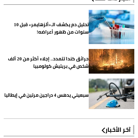
تحليل دم يكشف الـ«ألزهايمر» قبل 10
سنوات من ظهور أعراضه!
حرائق كندا تتمدد.. إجلاء أكثر من 20 ألف
شخص في بريتيش كولومبيا
سبعيني يدهس 4 دراجين مرتين في إيطاليا
آخر الأخبار