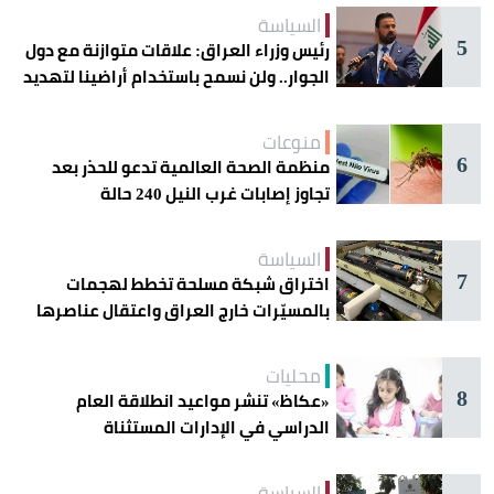
السياسة
5
رئيس وزراء العراق: علاقات متوازنة مع دول
الجوار.. ولن نسمح باستخدام أراضينا لتهديد
أمنها
منوعات
6
منظمة الصحة العالمية تدعو للحذر بعد
تجاوز إصابات غرب النيل 240 حالة
السياسة
7
اختراق شبكة مسلحة تخطط لهجمات
بالمسيّرات خارج العراق واعتقال عناصرها
محليات
8
«عكاظ» تنشر مواعيد انطلاقة العام
الدراسي في الإدارات المستثناة
السياسة