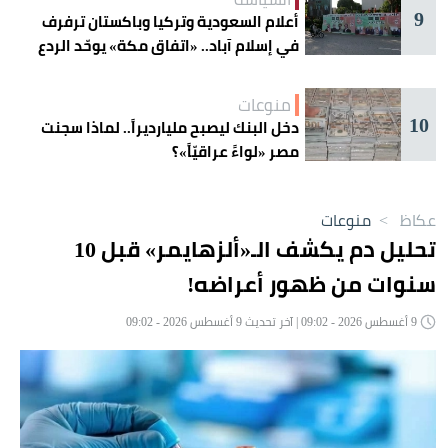
9
أعلام السعودية وتركيا وباكستان ترفرف
في إسلام آباد.. «اتفاق مكة» يوحّد الردع
منوعات
10
دخل البنك ليصبح مليارديراً.. لماذا سجنت
مصر «لواءً عراقيّاً»؟
عكاظ
>
منوعات
تحليل دم يكشف الـ«ألزهايمر» قبل 10
سنوات من ظهور أعراضه!
9 أغسطس 2026 - 09:02 | آخر تحديث 9 أغسطس 2026 - 09:02