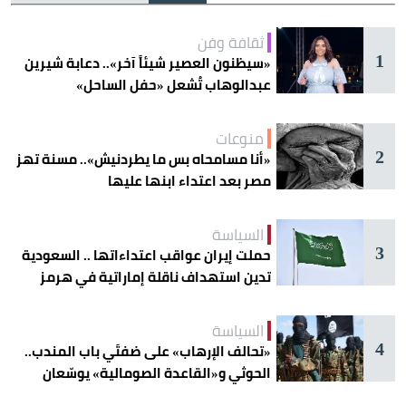
ثقافة وفن
1
«سيظنون العصير شيئاً آخر».. دعابة شيرين
عبدالوهاب تُشعل «حفل الساحل»
منوعات
2
«أنا مسامحاه بس ما يطردنيش».. مسنة تهز
مصر بعد اعتداء ابنها عليها
السياسة
3
حملت إيران عواقب اعتداءاتها .. السعودية
تدين استهداف ناقلة إماراتية في هرمز
السياسة
4
«تحالف الإرهاب» على ضفتَي باب المندب..
الحوثي و«القاعدة الصومالية» يوسّعان
دائرة الخطر