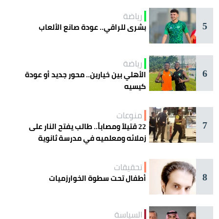
رياضة
5
بشرى للراقي.. عودة صانع الألعاب
رياضة
6
الأهلي بين خيارين.. محور جديد أو عودة
كيسيه
منوعات
7
22 قتيلاً ومصاباً.. طالب يفتح النار على
زملائه ومعلميه في مدرسة ثانوية
تحقيقات
8
أطفال تحت سطوة الخوارزميات
السياسة