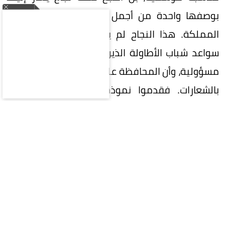
بوصفها واحدة من أجمل التجارب المجتمعية في
المملكة. هذا النجاح لم يأتِ من فراغ، بل صنعته
سواعد شباب الأطاولة الذين آمنوا بأن خدمة المكان
مسؤولية، وأن المحافظة على الموروث تبدأ بالعمل لا
بالشعارات. فقدموا نموذجاً مشرفاً في التنظيم
والتطوع والإبداع، حتى غدا المهرجان واجهة مشرقة
لمنطقة الباحة وللجنوب السعودي بأكمله. ويقف
خلف هذا النجاح رجال حملوا الفكرة بإيمان وصبر، وفي
مقدمتهم رئيس لجنة التنمية الاجتماعية بالأطاولة
المسؤول عن المهرجان الحسين بن عثمان الزهراني،
الذي استطاع مع فريق عمله أن يحول الحلم إلى واقع،
وأن يجعل من المهرجان موعداً سنوياً ينتظره آلاف