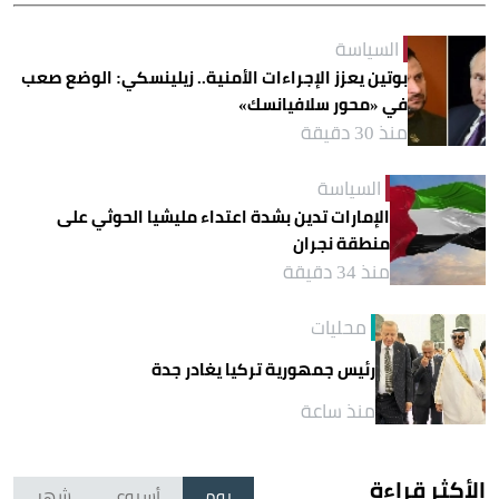
السياسة
بوتين يعزز الإجراءات الأمنية.. زيلينسكي: الوضع صعب
في «محور سلافيانسك»
منذ 30 دقيقة
السياسة
الإمارات تدين بشدة اعتداء مليشيا الحوثي على
منطقة نجران
منذ 34 دقيقة
محليات
رئيس جمهورية تركيا يغادر جدة
منذ ساعة
الأكثر قراءة
يوم
أسبوع
شهر