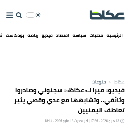
الرئيسية
محليات
سياسة
اقتصاد
فيديو
رياضة
بودكاست
ثق
عكاظ
>
منوعات
فيديو: ميرا لـ«عكاظ»: سجنوني وصادروا
وثائقي.. وتشابهها مع عدي وقصي يثير
تعاطف اليمنيين
13 مايو 2026 - 17:36 | آخر تحديث 13 مايو 2026 - 18:14