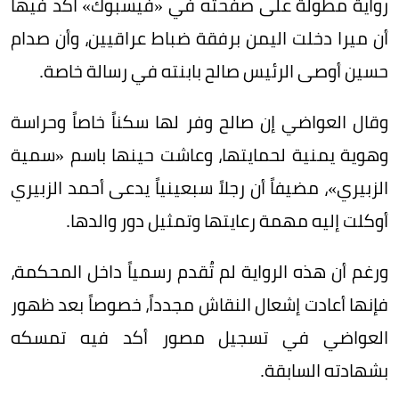
رواية مطولة على صفحته في «فيسبوك» أكد فيها
أن ميرا دخلت اليمن برفقة ضباط عراقيين، وأن صدام
حسين أوصى الرئيس صالح بابنته في رسالة خاصة.
وقال العواضي إن صالح وفر لها سكناً خاصاً وحراسة
وهوية يمنية لحمايتها، وعاشت حينها باسم «سمية
الزبيري»، مضيفاً أن رجلاً سبعينياً يدعى أحمد الزبيري
أوكلت إليه مهمة رعايتها وتمثيل دور والدها.
ورغم أن هذه الرواية لم تُقدم رسمياً داخل المحكمة،
فإنها أعادت إشعال النقاش مجدداً، خصوصاً بعد ظهور
العواضي في تسجيل مصور أكد فيه تمسكه
بشهادته السابقة.