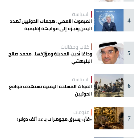
السياسة
4
المبعوث الأممي: هجمات الحوثيين تهدد
اليمن وتجرّه إلى مواجهة إقليمية
كتاب ومقالات
5
وداعًا أديبَ المدينةِ ومؤرّخها.. محمد صالح
البليهشي
السياسة
6
القوات المسلحة اليمنية تستهدف مواقع
الحوثيين
منوعات
7
«فأر» يسرق مجوهرات بـ 12 ألف دولار!