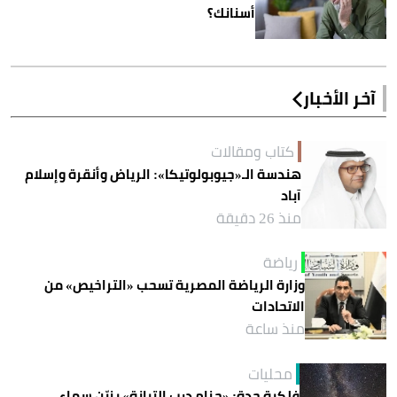
أسنانك؟
آخر الأخبار
كتاب ومقالات
هندسة الـ«جيوبولوتيكا»: الرياض وأنقرة وإسلام
آباد
منذ 26 دقيقة
رياضة
وزارة الرياضة المصرية تسحب «التراخيص» من
الاتحادات
منذ ساعة
محليات
فلكية جدة: «حزام درب التبانة» يزيّن سماء