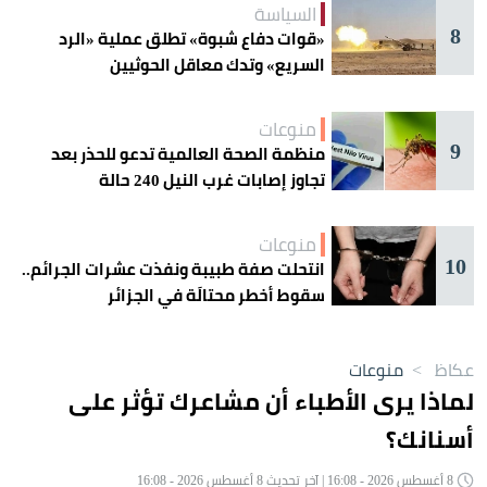
السياسة
8
«قوات دفاع شبوة» تطلق عملية «الرد
السريع» وتدك معاقل الحوثيين
منوعات
9
منظمة الصحة العالمية تدعو للحذر بعد
تجاوز إصابات غرب النيل 240 حالة
منوعات
10
انتحلت صفة طبيبة ونفذت عشرات الجرائم..
سقوط أخطر محتالَة في الجزائر
عكاظ
>
منوعات
لماذا يرى الأطباء أن مشاعرك تؤثر على
أسنانك؟
8 أغسطس 2026 - 16:08 | آخر تحديث 8 أغسطس 2026 - 16:08