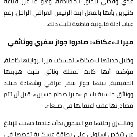
عدي وقصي يتجاوز المصادفة، وهو ما عزز قناعة
كثيرين بأنها بالفعل ابنة الرئيس العراقي الراحل، رغم
غياب أدلة قانونية قاطعة تثبت ذلك.
ميرا لـ«عكاظ»: صادروا جواز سفري ووثائقي
وخلال حديثها لـ«عكاظ»، تمسكت ميرا بروايتها كاملة،
مؤكدة أنها كانت تمتلك وثائق تثبت هويتها
الحقيقية، بينها جواز سفر عراقي وشهادة ميلاد
ووثائق جنسية باسم «ميرا صدام حسين»، قبل أن تتم
مصادرتها عقب اعتقالها في صنعاء.
وقالت إن رحلتها مع السجون بدأت عندما ذهبت للإبلاغ
عن شخص استولى على بطاقة عسكرية تخصها في