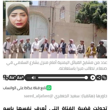
عدد من مشايخ القبائل اليمنية أمام منزل بشارع السلامي في
صنعاء، تطالب ميرا باستعادته.
--:--
تابع قناة عكاظ على الواتساب
حاورها (هاتفيا): سعيد الجعفري @saeed_aljafare
تحولت قضية الفتاة التي تُعرف نفسها باسم