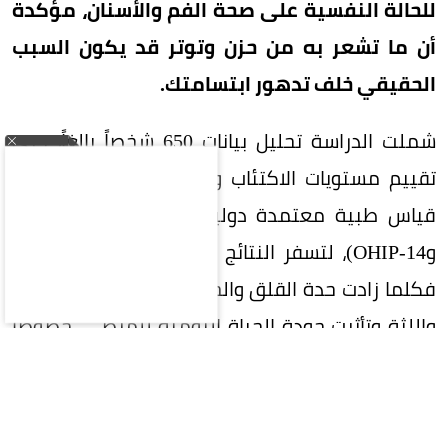
للحالة النفسية على صحة الفم والأسنان، مؤكدة
أن ما تشعر به من حزن وتوتر قد يكون السبب
الحقيقي خلف تدهور ابتسامتك.
شملت الدراسة تحليل بيانات 650 شخصاً بالغاً، جرى
تقييم مستويات الاكتئاب والقلق لديهم عبر أدوات
قياس طبية معتمدة دولياً (مثل PHQ-9 وGAD-7
وOHIP-14)، لتسفر النتائج عن علاقة طردية مرعبة:
فكلما زادت حدة القلق والحزن، تراجعت صحة الأسنان
واللثة وتأثرت جودة الحياة اليومية للمرضى، خصوصاً
لدى أصحاب الحالات الحادة ومن تجاوزوا سن 45 عاماً.
كيف تدمر المشاعر الفم والأسنان بيولوجياً؟