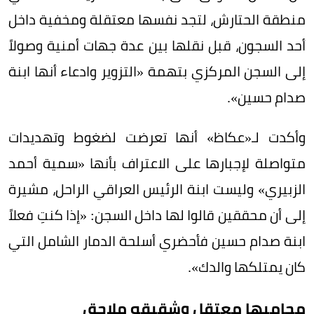
منطقة الحتارش، لتجد نفسها معتقلة ومخفية داخل
أحد السجون، قبل نقلها بين عدة جهات أمنية وصولاً
إلى السجن المركزي بتهمة «التزوير وادعاء أنها ابنة
صدام حسين».
وأكدت لـ«عكاظ» أنها تعرضت لضغوط وتهديدات
متواصلة لإجبارها على الاعتراف بأنها «سمية أحمد
الزبيري» وليست ابنة الرئيس العراقي الراحل، مشيرة
إلى أن محققين قالوا لها داخل السجن: «إذا كنتِ فعلاً
ابنة صدام حسين فأحضري أسلحة الدمار الشامل التي
كان يمتلكها والدك».
محاميها معتقل وشقيقه ملاحق