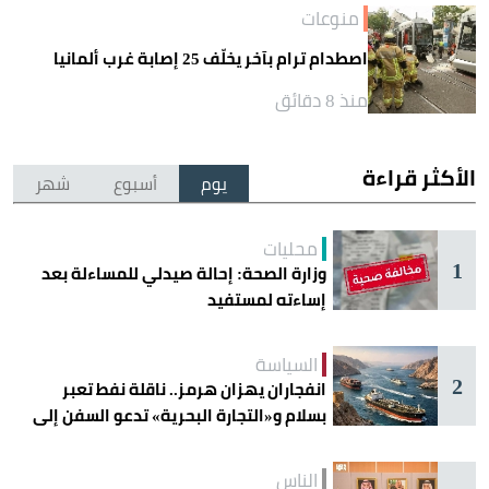
منوعات
اصطدام ترام بآخر يخلّف 25 إصابة غرب ألمانيا
منذ 8 دقائق
الأكثر قراءة
يوم
أسبوع
شهر
محليات
1
وزارة الصحة: إحالة صيدلي للمساءلة بعد
إساءته لمستفيد
السياسة
2
انفجاران يهزان هرمز.. ناقلة نفط تعبر
بسلام و«التجارة البحرية» تدعو السفن إلى
الحذر
الناس