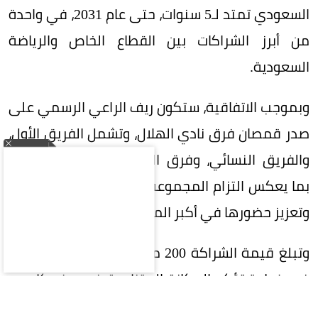
السعودي تمتد لـ5 سنوات، حتى عام 2031، في واحدة
من أبرز الشراكات بين القطاع الخاص والرياضة
السعودية.
وبموجب الاتفاقية، ستكون ريف الراعي الرسمي على
صدر قمصان فرق نادي الهلال، وتشمل الفريق الأول،
والفريق النسائي، وفرق الفئات السنية (الناشئين)،
بما يعكس التزام المجموعة بدعم الرياضة السعودية
وتعزيز حضورها في أكبر المحافل الرياضية.
وتبلغ قيمة الشراكة 200 مليون ريال على 5 سنوات،
في خطوة تؤكد المكانة المتنامية في ريف كإحدى
العلامات التجارية السعودية الرائدة، وسعيها إلى بناء