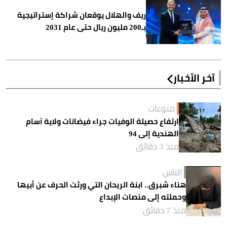
ريف والهلال يوقعان شراكة إستراتيجية
بـ200 مليون ريال حتى عام 2031
آخر الأخبار
منوعات
ارتفاع حصيلة الوفيات جراء فيضانات ولاية آسام
الهندية إلى 94
منذ 3 دقائق
الناس
هناء شبرق.. ابنة الريحان التي ورثت الحرف عن أبيها
وحملته إلى منصات الإبداع
منذ 7 دقائق