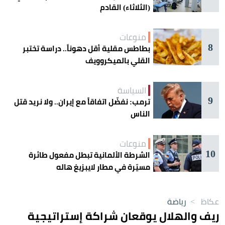
(الثلاثاء) القادم
منوعات
8
بطاطس مقلية أقل دهوناً.. دراسة تختبر
القلي بالميكروويف
السياسة
9
ترمب: نفضّل اتفاقاً مع إيران.. ولا نريد قتل
الناس
منوعات
10
الشرطة الألمانية تبطل مفعول طائرة
مسيّرة في مطار لايبزيغ هاله
عكاظ
>
رياضة
ريف والهلال يوقعان شراكة إستراتيجية