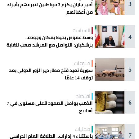
3
أمير جازان يكرّم 3 مواطنين لتبرعهم بأجزاء
من أعضائهم
السياسة
4
وسط غموض يحيط بمكان وجوده..
بزشكيان: التواصل مع المرشد صعب للغاية
منوعات
5
سورية تعيد فتح مطار دير الزور الدولي بعد
توقف 14 عامًا
اقتصاد
6
الذهب يواصل الصعود لأعلى مستوى في 7
أسابيع
محليات
7
باستثناء 4 إدارات.. انطلاقة العام الدراسي