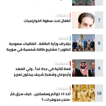
تحقيقات
7
أطفال تحت سطوة الخوارزميات
اقتصاد
8
بإشراف وزارة الطاقة.. اتفاقيات سعودية
لتطوير 3 مشاريع طاقة شمسية في سورية
السياسة
9
قمة ثلاثية في جدة غداً.. ولي العهد
وأردوغان وشهباز شريف يبحثون تعزيز
التعاون
منوعات
10
أخذ 10 خواتم وسلسلتين.. كيف سرق فأر
«متجر مجوهرات»؟