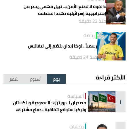
«القوة لا تصنع الأمن».. نبيل فهمي يحذر من
إستراتيجية إسرائيلية تهدد المنطقة
منذ 22 دقيقة
رياضة
رسمياً.. لوكا زيدان ينضم إلى ليغانيس
منذ 24 دقيقة
الأكثر قراءة
يوم
أسبوع
شهر
السياسة
1
مصدران لـ«رويترز»: السعودية وباكستان
وتركيا ستوقع اتفاقية «دفاع مشترك»
اليوم في جدة
محليات