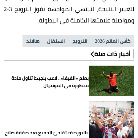
لتغيير النتيجة، لتنتهي المواجهة بفوز النرويج 3-2
ومواصلة علامتها الكاملة في البطولة.
كأس العالم 2026
النرويج
السنغال
هالاند
أخبار ذات صلة
بعلم «الفيفا».. لاعب بلجيكا تناول مادة
محظورة في المونديال
«البورصة» تفاجئ الجميع بعد صفقة صلاح