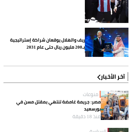
ريف والهلال يوقعان شراكة إستراتيجية
بـ200 مليون ريال حتى عام 2031
آخر الأخبار
منوعات
مصر: جريمة غامضة تنتهي بمقتل مسن في
بورسعيد
منذ 18 دقيقة
السياسة