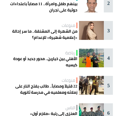
2
بينهم طفل وامرأة.. 11 مصاباً باعتداءات
حوثية على نجران
منوعات
3
من الشهرة إلى المشنقة.. ما سر إحالة
«إعلامية شهيرة» للإعدام؟
رياضة
4
الأهلي بين خيارين.. محور جديد أو عودة
كيسيه
منوعات
5
22 قتيلاً ومصاباً.. طالب يفتح النار على
زملائه ومعلميه في مدرسة ثانوية
الناس
6
العنزي إلى رتبة «ملازم أول»