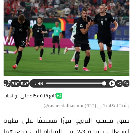
--:--
تابع قناة عكاظ على الواتساب
رشيد الهاشمي (جدة) rasheedalhashmi@
حقق منتخب النرويج فوزًا مستحقًا على نظيره
السنغالي بنتيجة 3-2، في المباراة التي جمعتهما