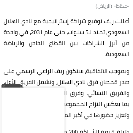
«عكاظ» (الرياض)
أعلنت ريف توقيع شراكة إستراتيجية مع نادي الهلال
السعودي تمتد لـ5 سنوات، حتى عام 2031، في واحدة
من أبرز الشراكات بين القطاع الخاص والرياضة
السعودية.
وبموجب الاتفاقية، ستكون ريف الراعي الرسمي على
صدر قمصان فرق نادي الهلال، وتشمل الفريق الأول،
والفريق النسائي، وفرق الفئات السنية (الناشئين)،
بما يعكس التزام المجموعة بدعم الرياضة السعودية
وتعزيز حضورها في أكبر المحافل الرياضية.
وتبلغ قيمة الشراكة 200 مليون ريال على 5 سنوات،