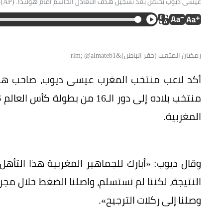
عيسى ديوب يحتفل بعد تسجيل هدف التعادل الحاسم أمام هولندا. (AP)
رمضان المتعب (حفر الباطن)&rlm; @almateb1
أكد لاعب منتخب المغرب عيسى ديوب، صاحب هدف 
المغربية.
وقال ديوب: «أبارك للجماهير المغربية هذا التأه
النتيجة، لكننا لم نستسلم، واصلنا الضغط خلال مج
وصلنا إلى ركلات الترجيح».