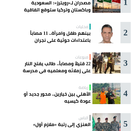
1
مصدران لـ«رويترز»: السعودية
وباكستان وتركيا ستوقع اتفاقية
«دفاع مشترك» اليوم في جدة
محليات
2
بينهم طفل وامرأة.. 11 مصاباً
باعتداءات حوثية على نجران
منوعات
3
22 قتيلاً ومصاباً.. طالب يفتح النار
على زملائه ومعلميه في مدرسة
ثانوية
رياضة
4
الأهلي بين خيارين.. محور جديد أو
عودة كيسيه
الناس
5
العنزي إلى رتبة «ملازم أول»