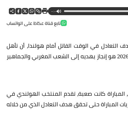
--:--
تابع قناة عكاظ على الواتساب
التعادل في الوقت القاتل أمام هولندا، أن تأهل
منتخب بلاده إلى دور الـ16 من بطولة كأس العالم 2026 هو إنجاز يهديه إلى الشعب المغربي والجماهير
ل، المباراة كانت صعبة، تقدم المنتخب الهولندي في
ريات المباراة حتى تحقق هدف التعادل الذي من خلاله