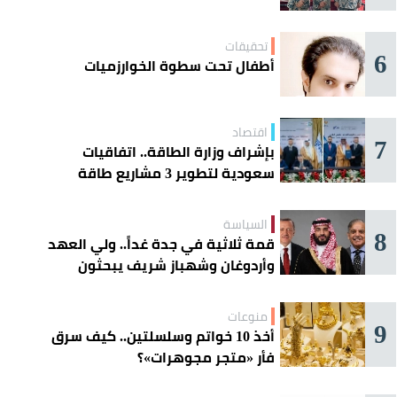
تحقيقات
6
أطفال تحت سطوة الخوارزميات
اقتصاد
7
بإشراف وزارة الطاقة.. اتفاقيات
سعودية لتطوير 3 مشاريع طاقة
شمسية في سورية
السياسة
8
قمة ثلاثية في جدة غداً.. ولي العهد
وأردوغان وشهباز شريف يبحثون
تعزيز التعاون
منوعات
9
أخذ 10 خواتم وسلسلتين.. كيف سرق
فأر «متجر مجوهرات»؟