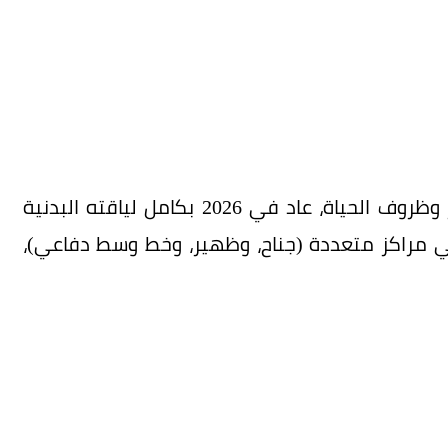
لكن سينغو، الذي اعتاد على مصارعة أمواج البحر وظروف الحياة، عاد في 2026 بكامل لياقته البدنية
 في مراكز متعددة (جناح، وظهير، وخط وسط دفاعي)،