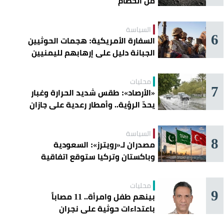
من الحطام
السياسة
6
السفارة الأمريكية: هجمات الحوثيين
الجبانة دليل على إرهابهم لليمنيين
محليات
7
«الأرصاد»: طقس شديد الحرارة وغبار
يحدّ الرؤية.. وأمطار رعدية على جازان
وعسير
السياسة
8
مصدران لـ«رويترز»: السعودية
وباكستان وتركيا ستوقع اتفاقية
«دفاع مشترك» اليوم في جدة
محليات
9
بينهم طفل وامرأة.. 11 مصاباً
باعتداءات حوثية على نجران