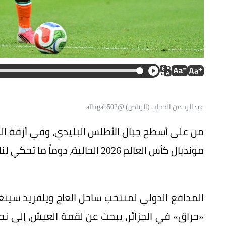
عبدالرحمن الحجاب (الرياض) @alhigab502
من على أسطح جبال الأطلس البليدي، وفي أزقة المد
مونديال كأس العالم 2026 الحالية، دوماً ما تحكي لنا كرة القدم قصصاً جميلة مليئة بالشغف والطموح.
المدافع الدولي لمنتخب ساحل العاج ويلفريد سينغو
«حراق» في الجزائر، يبحث عن لقمة العيش، إلى ن