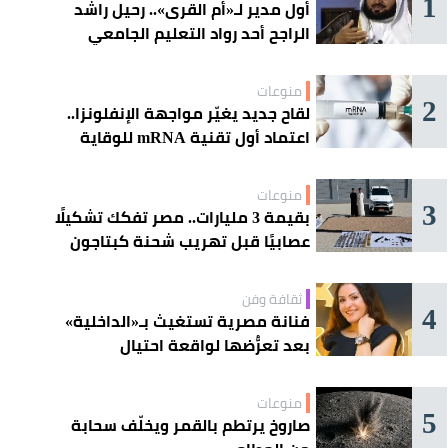
1
أول مدير لـ«أم القرى».. رحيل راشد
الراجح أحد رواد التعليم الجامعي
منوعات
2
لقاح جديد يغيّر مواجهة الإنفلونزا..
اعتماد أول تقنية mRNA للوقاية
الموسمية
منوعات
3
بقيمة 3 مليارات.. مصر تفكك تشكيلًا
عصابيًا قبل تهريب شحنة كبتاجون
ضخمة
ثقافة وفن
4
فنانة مصرية تستغيث بـ«الداخلية»
بعد تعرُّضها لواقعة احتيال
منوعات
5
صاروخ يرتطم بالقمر ويخلّف سحابة