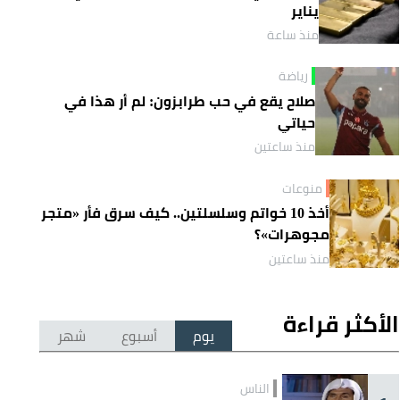
يناير
منذ ساعة
رياضة
صلاح يقع في حب طرابزون: لم أر هذا في
حياتي
منذ ساعتين
منوعات
أخذ 10 خواتم وسلسلتين.. كيف سرق فأر «متجر
مجوهرات»؟
منذ ساعتين
الأكثر قراءة
يوم
أسبوع
شهر
الناس