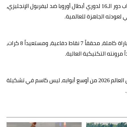
قبل أسابيع قليلة من المونديال، وفي مواجهة ذهاب دور الـ16 لدوري أبطال أوروبا ضد ليفربول الإنجليزي،
مي لعودته الجاهزة للعالمية.
كان كابوساً حقيقياً لمهاجمي «الريدز»، إذ لعب المباراة كاملة، محققاً 7 نقاط دفاعية، ومستعيداً 8 كرات،
وشارك ابن أبيدجان البالغ من العمر 25 عاماً في كأس العالم 2026 من أوسع أبوابه، ليس كاسم في تشكيلة