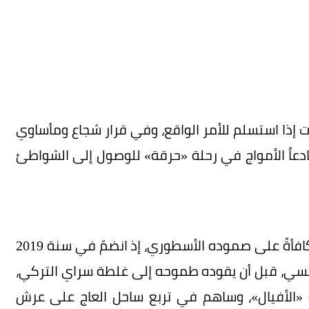
ت إذا استسلم للأمر الواقع، وفي قرار شجاع ومأساوي
ادعاً الأمواج في رحلة «حرقة» للوصول إلى الشواطئ
في أوروبا، ابتسمت له الساحرة المستديرة أخيراً مكافأةً على صموده الأسطوري، إذ انضمّ في سنة 2019
قل إلى موناكو الفرنسي، قبل أن يقوده طموحه إلى غلطة سراي التركي،
تمثيل منتخب بلاده «الأفيال»، وساهم في تربع ساحل العاج على عرش