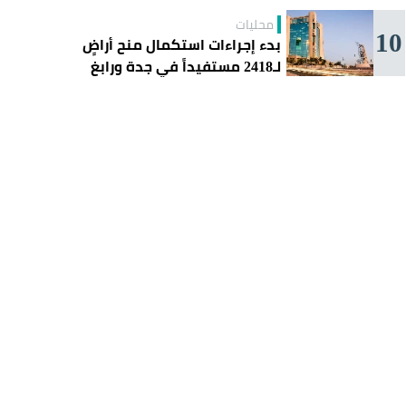
محليات
10
بدء إجراءات استكمال منح أراضٍ
لـ2418 مستفيداً في جدة ورابغ
والليث