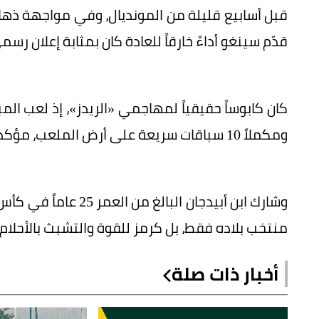
قدّم سينغو أداءً خارقاً للعادة كان بمثابة إعلان رس
ومكملاً 10 سباقات سريعة على أرض الملعب، مؤكداً مرونته التكتيكية العالية.
منتخب بلاده فقط، بل كرمز للقوة والتشبث بالأحلام.
أخبار ذات صلة