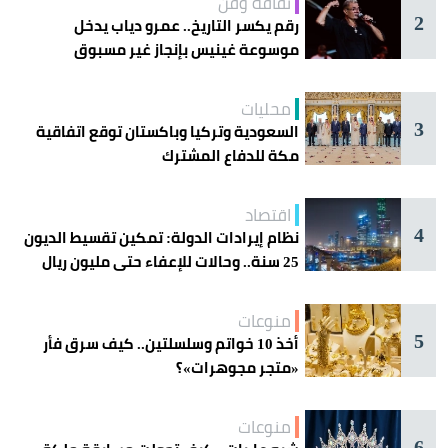
ثقافة وفن
2
رقم يكسر التاريخ.. عمرو دياب يدخل
موسوعة غينيس بإنجاز غير مسبوق
محليات
3
السعودية وتركيا وباكستان توقع اتفاقية
مكة للدفاع المشترك
اقتصاد
4
نظام إيرادات الدولة: تمكين تقسيط الديون
25 سنة.. وحالات للإعفاء حتى مليون ريال
منوعات
5
أخذ 10 خواتم وسلسلتين.. كيف سرق فأر
«متجر مجوهرات»؟
منوعات
6