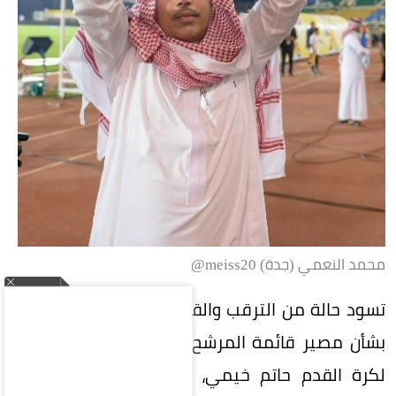
محمد النعمي (جدة) meiss20@
تسود حالة من الترقب والقلق في الأوساط الرياضية
بشأن مصير قائمة المرشح لرئاسة الاتحاد السعودي
لكرة القدم حاتم خيمي، وسط أنباء عن احتمالية