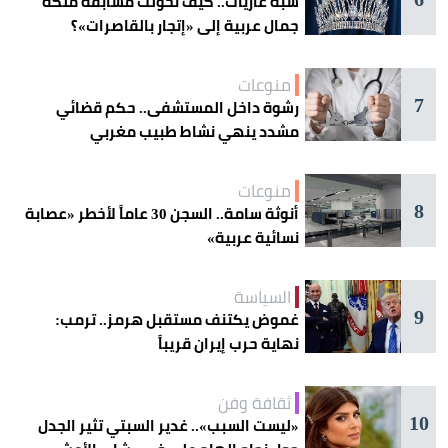
شبه عاريات.. كيف تحولت مسابقة ملكة
جمال عربية إلى «إتجار بالقاصرات»؟
منوعات
7
رشوة داخل المستشفى.. حكم قضائي
مشدد ينهي نشاط طبيب مغربي
منوعات
8
أنوثة سامة.. السجن 30 عاماً لأخطر «عصابة
نسائية عربية»
السياسة
9
غموض يكتنف مستقبل هرمز.. ترمب:
نهاية حرب إيران قريباً
ثقافة وفن
10
«ليست السبب».. غدير السبتي تثير الجدل