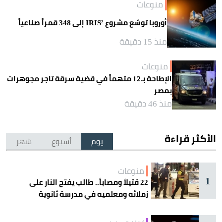
منوعات
أوروبا توسّع مشروع IRIS² إلى 348 قمراً صناعياً
منذ 15 دقيقة
منوعات
الإطاحة بـ12 متهماً في قضية سرقة تاجر مجوهرات
بمصر
منذ 46 دقيقة
الأكثر قراءة
يوم
أسبوع
شهر
منوعات
1
22 قتيلاً ومصاباً.. طالب يفتح النار على
زملائه ومعلميه في مدرسة ثانوية