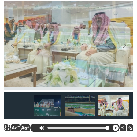
--:--