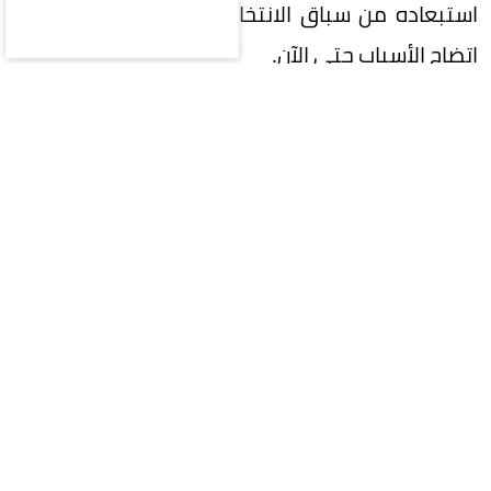
استبعاده من سباق الانتخابات بقرار من اللجنة، دون
اتضاح الأسباب حتى الآن.
وفي المقابل، تشير الأنباء المتداولة إلى استمرار
قائمة رئيس القادسية السابق بدر الرزيزاء في سباق
الترشح، إلى جانب قائمة رئيس النادي الأهلي السابق
خالد العيسى.
ويأتي هذا الترقب على الرغم من تجاوز خيمي
المقابلة الشخصية بنجاح، الأمر الذي زاد من حالة
التساؤل حول ما قد تشهده المرحلة القادمة من