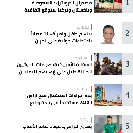
1
مصدران لـ«رويترز»: السعودية
وباكستان وتركيا ستوقع اتفاقية
«دفاع مشترك» اليوم في جدة
محليات
2
بينهم طفل وامرأة.. 11 مصاباً
باعتداءات حوثية على نجران
السياسة
3
السفارة الأمريكية: هجمات الحوثيين
الجبانة دليل على إرهابهم لليمنيين
محليات
4
بدء إجراءات استكمال منح أراضٍ
لـ2418 مستفيداً في جدة ورابغ
والليث
رياضة
5
بشرى للراقي.. عودة صانع الألعاب