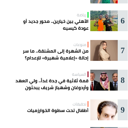
رياضة
6
الأهلي بين خيارين.. محور جديد أو
عودة كيسيه
منوعات
7
من الشهرة إلى المشنقة.. ما سر
إحالة «إعلامية شهيرة» للإعدام؟
السياسة
8
قمة ثلاثية في جدة غداً.. ولي العهد
وأردوغان وشهباز شريف يبحثون
تعزيز التعاون
تحقيقات
9
أطفال تحت سطوة الخوارزميات