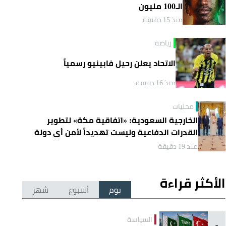
الـ100 مليون
منذ 15 دقيقة
رياضة
الاتحاد يعلن رحيل فابينيو رسمياً
منذ 16 دقيقة
محليات
الخارجية السعودية: «اتفاقية مكة» لتطوير
القدرات الدفاعية وليست تهديداً لأمن أي دولة
منذ 19 دقيقة
الأكثر قراءة
يوم
أسبوع
شهر
السياسة