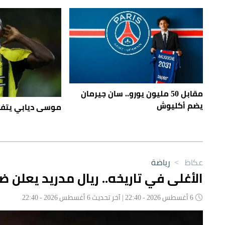
مقابل 50 مليون يورو.. سان جيرمان
يضم أكليوش
موسى ديابي يتفق
عكاظ
>
رياضة
الأغلى في تاريخه.. ريال مدريد يعلن 
6 أغسطس 2026 - 22:40 | آخر تحديث 6 أغسطس 2026 - 22:40