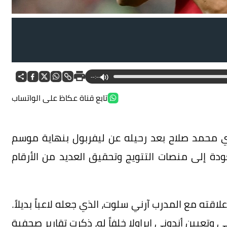
--:--
تابع قناة عكاظ على الواتساب
 محمد صلاح بعد رحيله عن ليفربول بنهاية موسم
الفريق للعودة إلى منصات التتويج وتحقيق العديد من الأرقام
قته مع المدرب آرني سلوت، الذي جعله لاعباً بديلاً.
وتعيين أندوني إيراولا خلفاً له، ذكرت تقارير صحفية