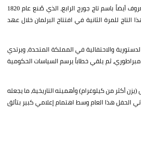
أما الملكة كاميلا، فقد تألقت بـالتاج الماسي المعروف أيضاً باسم تاج جورج الرابع، الذي صُنع عام 1820
ذا التاج للمرة الثانية في افتتاح البرلمان خلال عهد
ت الدستورية والاحتفالية في المملكة المتحدة، ويرتدي
الإمبراطوري، ثم يلقي خطاباً يرسم السياسات الحكومية
يل (يزن أكثر من كيلوغرام) وأهميته التاريخية، ما يجعله
ويأتي الحفل هذا العام وسط اهتمام إعلامي كبير بتألق