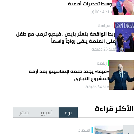
وسط تحذيرات أممية
منذ 4 دقائق
السياسة
ربط الواقعة بتعثر بايدن.. فيديو ترمب مع طفل
على المنصة يلقى رواجاً واسعاً
منذ 25 دقيقة
رياضة
«فيفا» يجدد دعمه لإنفانتينو بعد أزمة
المشروع التجاري
منذ 54 دقيقة
الأكثر قراءة
يوم
أسبوع
شهر
اقتصاد