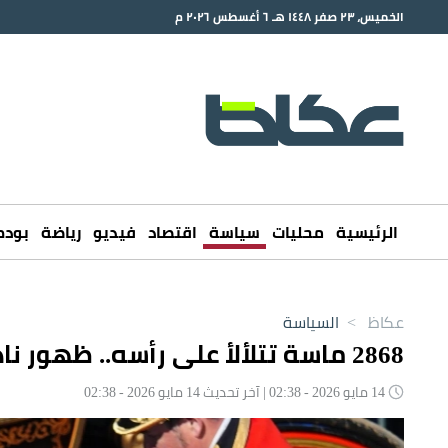
الخميس، ٢٣ صفر ١٤٤٨ هـ ٦ أغسطس ٢٠٢٦ م
الرئيسية
محليات
سياسة
اقتصاد
فيديو
رياضة
بود
عكاظ
>
السياسة
2868 ماسة تتلألأ على رأسه.. ظهور نادر للملك تشارلز في افتتاح البرلمان
14 مايو 2026 - 02:38 | آخر تحديث 14 مايو 2026 - 02:38