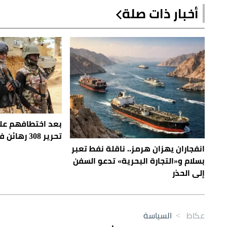
أخبار ذات صلة
بعد اختطافهم عل
تحرير 308 رهائن في نيجيريا
انفجاران يهزان هرمز.. ناقلة نفط تعبر
بسلام و«التجارة البحرية» تدعو السفن
إلى الحذر
عكاظ
>
السياسة