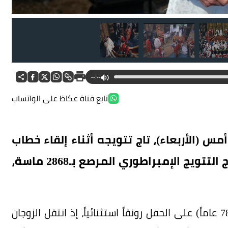
--:--
تابع قناة عكاظ على الواتساب
مس (الأربعاء)، تاج تتويجه أثناء إلقاء خطاب
افتتاح الدورة البرلمانية الجديدة، مرتدياً تاج التتويج الإمبراطوري المرصع بـ2868 ماسة،
وأضفى الملك تشارلز (77 عاماً) والملكة كاميلا (78 عاماً) على الحفل رونقاً استثنائياً، إذ انتقل الزوجان