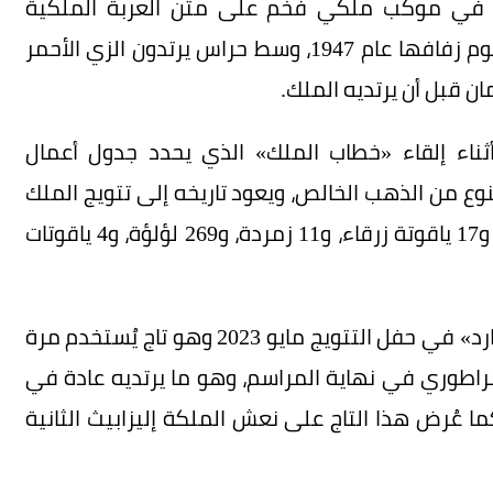
ان في موكب ملكي فخم على متن العربة الملكية
الإيرلندية التي حملت الملكة إليزابيث الثانية في يوم زفافها عام 1947، وسط حراس يرتدون الزي الأحمر
 قبل أن يرتديه الملك.
 أثناء إلقاء «خطاب الملك» الذي يحدد جدول أعمال
نوع من الذهب الخالص، ويعود تاريخه إلى تتويج الملك
جورج السادس عام 1937، وهو مرصع بـ2868 ماسة، و17 ياقوتة زرقاء، و11 زمردة، و269 لؤلؤة، و4 ياقوتات
ورغم أن الملك تشارلز تُوّج رسمياً بـ«تاج القديس إدوارد» في حفل التتويج مايو 2023 وهو تاج يُستخدم مرة
إمبراطوري في نهاية المراسم، وهو ما يرتديه عادة في
ما عُرض هذا التاج على نعش الملكة إليزابيث الثانية