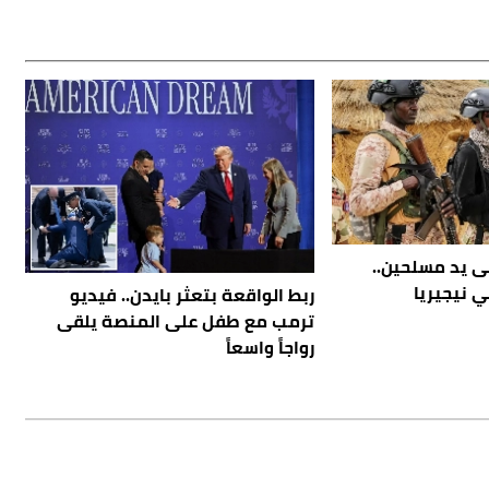
ى يد مسلحين..
ربط الواقعة بتعثر بايدن.. فيديو
ترمب مع طفل على المنصة يلقى
رواجاً واسعاً