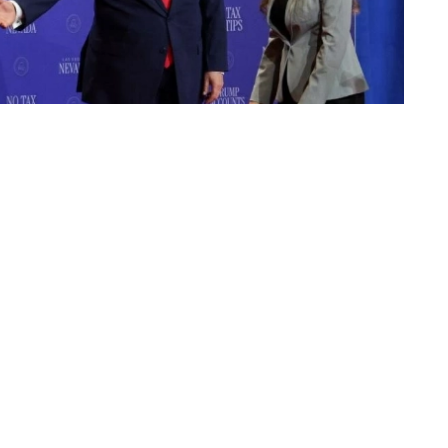
«عكاظ» (لاس فيغاس) Okaz-Online@
انتشر على منصات التواصل الاجتماعي مق
دونالد ترمب خلال فعالية انتخابية في ل
الخطاب أثناء صعود عائلته إليها.