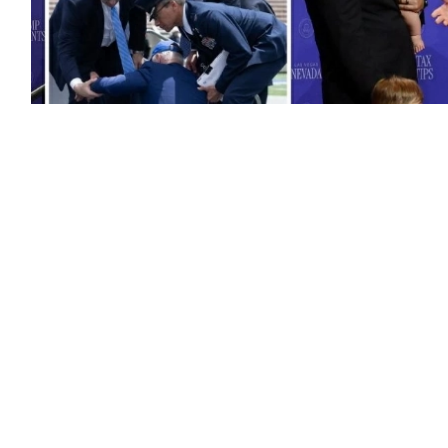
طع فيديو يظهر ردة فعل الرئيس الأمريكي
اس فيغاس، بعدما ركض طفل صغير نحو منصة