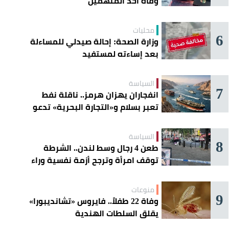
وفاة أحد المتهمين
محليات
6
وزارة الصحة: إحالة صيدلي للمساءلة
بعد إساءته لمستفيد
السياسة
7
انفجاران يهزان هرمز.. ناقلة نفط
تعبر بسلام و«التجارة البحرية» تدعو
السفن إلى الحذر
السياسة
8
طعن 4 رجال وسط لندن.. الشرطة
توقف امرأة وترجح أزمة نفسية وراء
الهجوم
منوعات
9
وفاة 22 طفلاً.. فايروس «تشانديبورا»
يقلق السلطات الهندية