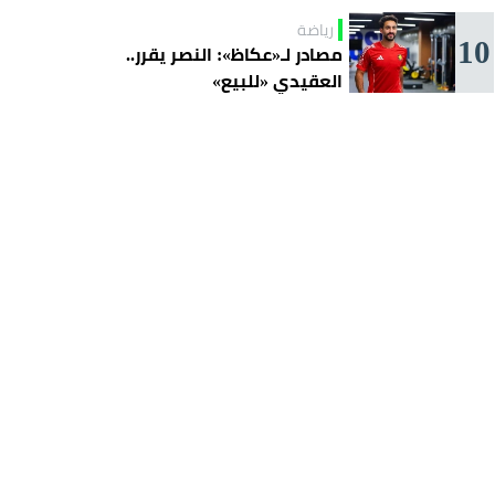
رياضة
10
مصادر لـ«عكاظ»: النصر يقرر..
العقيدي «للبيع»