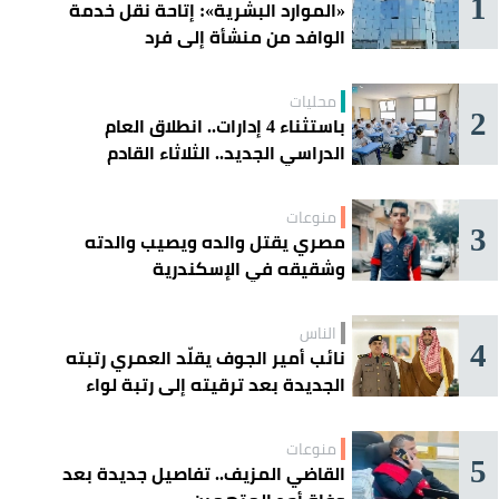
1
«الموارد البشرية»: إتاحة نقل خدمة
الوافد من منشأة إلى فرد
محليات
2
باستثناء 4 إدارات.. انطلاق العام
الدراسي الجديد.. الثلاثاء القادم
منوعات
3
مصري يقتل والده ويصيب والدته
وشقيقه في الإسكندرية
الناس
4
نائب أمير الجوف يقلّد العمري رتبته
الجديدة بعد ترقيته إلى رتبة لواء
منوعات
5
القاضي المزيف.. تفاصيل جديدة بعد