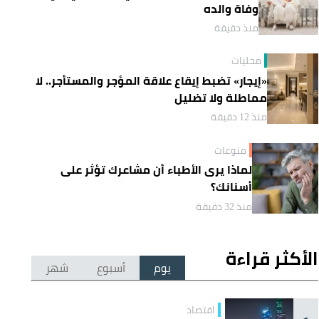
وفاة والده
منذ دقيقة
محليات
«إيجار» تضبط إيقاع علاقة المؤجر والمستأجر.. لا
مماطلة ولا تضليل
منذ 12 دقيقة
منوعات
لماذا يرى الأطباء أن مشاعرك تؤثر على
أسنانك؟
منذ 32 دقيقة
الأكثر قراءة
يوم
أسبوع
شهر
اقتصاد