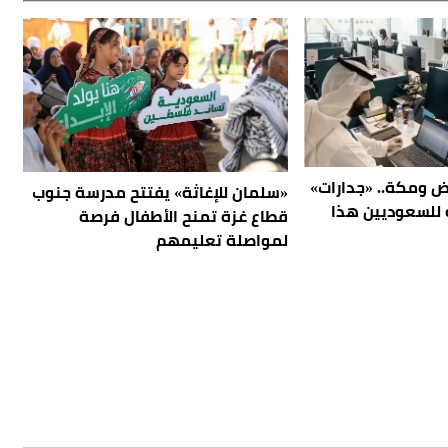
اض ومكة.. «جدارات»
«سلمان للإغاثة» يفتتح مدرسة جنوب
 وظيفة للسعوديين هذا
قطاع غزة تمنح الأطفال فرصة
لمواصلة تعليمهم