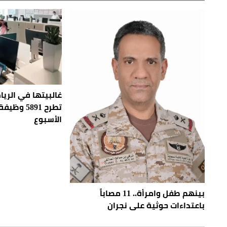
غالبيتها في الري
تطرح 5891
الأسبوع
بينهم طفل وامرأة.. 11 مصاباً
باعتداءات حوثية على نجران