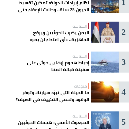
1
نظام إيرادات الدولة: تمكين تقسيط
الديون 25 سنة.. وحالات للإعفاء حتى
مليون ريال
السياسة
2
اليمن يضرب الحوثيين ويرفع
الجاهزية.. «أي اعتداء لن يمر»
السياسة
3
إحباط هجوم إرهابي حوثي على
سفينة قبالة المخا
منوعات
4
ما الحيلة التي تبرّد سيارتك وتوفر
الوقود وتحمي التكييف في الصيف؟
السياسة
5
المبعوث الأممي: هجمات الحوثيين