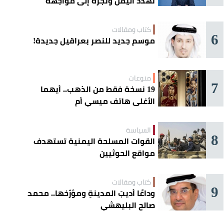
تهدد اليمن وتجرّه إلى مواجهة
إقليمية
كتاب ومقالات
6
موسم جديد للنصر بعراقيل جديدة!
منوعات
7
19 نسخة فقط من الذهب.. أيهما
الأغلى هاتف ميسي أم
«كريستيانو»؟
السياسة
8
القوات المسلحة اليمنية تستهدف
مواقع الحوثيين
كتاب ومقالات
9
وداعًا أديبَ المدينةِ ومؤرّخها.. محمد
صالح البليهشي