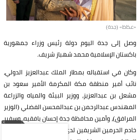
«عكاظ» (جدة)
وصل إلى جدة اليوم دولة رئيس وزراء جمهورية
باكستان الإسلامية محمد شهباز شريف.
وكان في استقباله بمطار الملك عبدالعزيز الدولي،
نائب أمير منطقة مكة المكرمة الأمير سعود بن
مشعل بن عبدالعزيز، ووزير البيئة والمياه والزراعة
المهندس عبدالرحمن بن عبدالمحسن الفضلي (الوزير
المرافق)، وأمين محافظة جدة إحسان بافقيه، وسفير
خادم الحرمين الشريفين لدى باكستان نواف بن سعيد