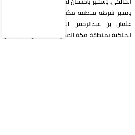
المالكي، وسفير باكستان لدى المملكة أحمد فاروق،
ومدير شرطة منطقة مكة المكرمة بالنيابة اللواء
عثمان بن عبدالرحمن اليوسف، ومدير المراسم
الملكية بمنطقة مكة المكرمة أحمد بن عبدالله بن
ظافر.
المقالة التالية