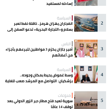
إساءته لمستفيد
السياسة
2
انفجاران يهزان هرمز.. ناقلة نفط تعبر
بسلام و«التجارة البحرية» تدعو السفن إلى
الحذر
الناس
3
أمير جازان يكرّم 3 مواطنين لتبرعهم بأجزاء
من أعضائهم
السياسة
4
وسط غموض يحيط بمكان وجوده..
بزشكيان: التواصل مع المرشد صعب للغاية
منوعات
5
سورية تعيد فتح مطار دير الزور الدولي بعد
توقف 14 عامًا