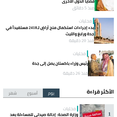
قضايا الدول الأخرى
منذ 5 دقائق
محليات
بدء إجراءات استكمال منح أراضٍ لـ2418 مستفيداً في
جدة ورابغ والليث
منذ 20 دقيقة
محليات
رئيس وزراء باكستان يصل إلى جدة
منذ 26 دقيقة
الأكثر قراءة
يوم
أسبوع
شهر
محليات
1
وزارة الصحة: إحالة صيدلي للمساءلة بعد