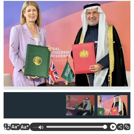
--:--