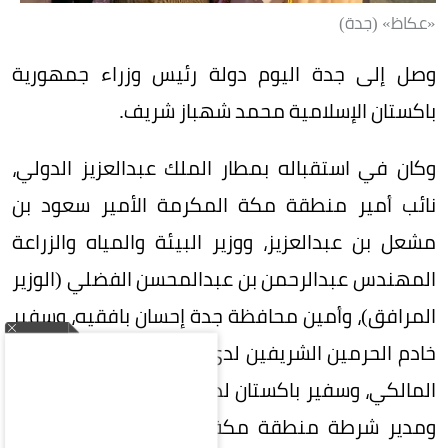
«عكاظ» (جدة)
وصل إلى جدة اليوم دولة رئيس وزراء جمهورية
باكستان الإسلامية محمد شهباز شريف.
وكان في استقباله بمطار الملك عبدالعزيز الدولي،
نائب أمير منطقة مكة المكرمة الأمير سعود بن
مشعل بن عبدالعزيز، ووزير البيئة والمياه والزراعة
المهندس عبدالرحمن بن عبدالمحسن الفضلي (الوزير
المرافق)، وأمين محافظة جدة إحسان بافقيه، وسفير
خادم الحرمين الشريفين لدى باكستان نواف بن سعيد
المالكي، وسفير باكستان لدى المملكة أحمد فاروق،
ومدير شرطة منطقة مكة المكرمة بالنيابة اللواء