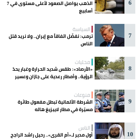
6
الذهب يواصل الصعود لأعلى مستوى في 7
أسابيع
السياسة
7
ترمب: نفضّل اتفاقاً مع إيران.. ولا نريد قتل
الناس
محليات
8
«الأرصاد»: طقس شديد الحرارة وغبار يحدّ
الرؤية.. وأمطار رعدية على جازان وعسير
منوعات
9
الشرطة الألمانية تبطل مفعول طائرة
مسيّرة في مطار لايبزيغ هاله
الناس
10
أول مدير لـ«أم القرى».. رحيل راشد الراجح