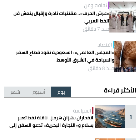
ثقافة وفن
«عرش الحرف».. مقتنيات نادرة وإقبال ينعش فن
الخط العربي
منذ 7 دقائق
اقتصاد
«المجلس العالمي»: السعودية تقود قطاع السفر
والسياحة في الشرق الأوسط
منذ 8 دقائق
الأكثر قراءة
يوم
أسبوع
شهر
السياسة
1
انفجاران يهزان هرمز.. ناقلة نفط تعبر
بسلام و«التجارة البحرية» تدعو السفن إلى
الحذر