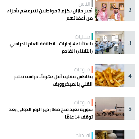
الناس
2
أمير جازان يكرّم 3 مواطنين لتبرعهم بأجزاء
من أعضائهم
محليات
3
باستثناء 4 إدارات.. انطلاقة العام الدراسي
(الثلاثاء) القادم
منوعات
4
بطاطس مقلية أقل دهوناً.. دراسة تختبر
القلي بالميكروويف
منوعات
5
سورية تعيد فتح مطار دير الزور الدولي بعد
توقف 14 عامًا
اقتصاد