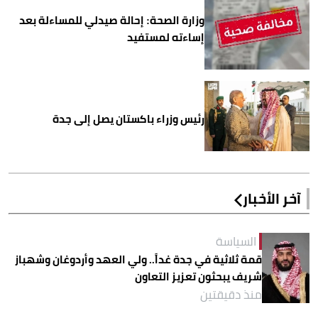
وزارة الصحة: إحالة صيدلي للمساءلة بعد
إساءته لمستفيد
رئيس وزراء باكستان يصل إلى جدة
آخر الأخبار
السياسة
قمة ثلاثية في جدة غداً.. ولي العهد وأردوغان وشهباز
شريف يبحثون تعزيز التعاون
منذ دقيقتين