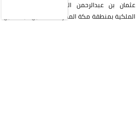
عثمان بن عبدالرحمن اليوسف، ومدير المراسم
الملكية بمنطقة مكة المكرمة أحمد بن عبدالله بن
ظافر.
المقالة التالية
محليات
سياسة
اقتصاد