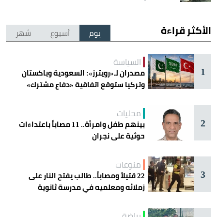
الأكثر قراءة
يوم
أسبوع
شهر
السياسة
1
مصدران لـ«رويترز»: السعودية وباكستان
وتركيا ستوقع اتفاقية «دفاع مشترك»
اليوم في جدة
محليات
2
بينهم طفل وامرأة.. 11 مصاباً باعتداءات
حوثية على نجران
منوعات
3
22 قتيلاً ومصاباً.. طالب يفتح النار على
زملائه ومعلميه في مدرسة ثانوية
رياضة