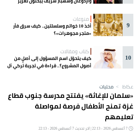
وأردوغان وشهباز شريف يبحثون تعزيز
التعاون
منوعات
9
أخذ 10 خواتم وسلسلتين.. كيف سرق فأر
«متجر مجوهرات»؟
كتاب ومقالات
10
كيف يتحوّل اسم المسؤول إلى أصلٍ من
أصول المشروع؟.. قراءة في تجربة تركي آل
الشيخ واقتصاد الانتباه
عكاظ
>
محليات
«سلمان للإغاثة» يفتتح مدرسة جنوب قطاع
غزة تمنح الأطفال فرصة لمواصلة
تعليمهم
7 أغسطس 2026 - 22:13 | آخر تحديث 7 أغسطس 2026 - 22:13