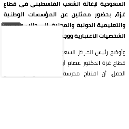
السعودية لإغاثة الشعب الفلسطيني في قطاع
غزة، بحضور ممثلين عن المؤسسات الوطنية
والتعليمية الدولية والمحلية، إلى جانب عدد من
الشخصيات الاعتبارية ووجهاء المجتمع.
وأوضح رئيس المركز السعودي للثقافة والتراث في
قطاع غزة الدكتور عصام أبو خليل، في كلمته خلال
الحفل، أن افتتاح مدرسة مكة يمثل بارقة أمل
لاستعادة المسيرة التعليمية، واستعادة جزء من
طفولتهم في بيئة تعليمية آمنة ومحفزة.
وأكد أن المدرسة ستستقبل في مرحلتها الأولى
(1000) طالب وطالبة، وتوفر (32) فرصة عمل