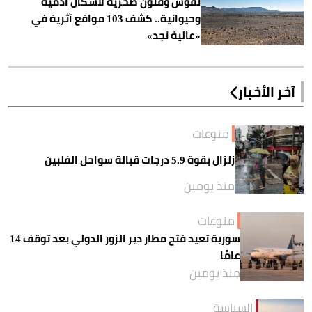
نقوش وفنون صخرية لأشكال آدمية
وحيوانية.. كشف 103 مواقع أثرية في
«عالية نجد»
آخر الأخبار
منوعات
زلزال بقوة 5.9 درجات قبالة سواحل الفلبين
منذ يومين
منوعات
سورية تعيد فتح مطار دير الزور الدولي بعد توقف 14
عامًا
منذ يومين
السياسة