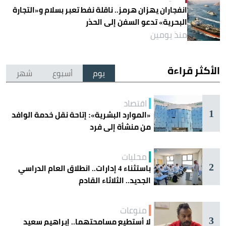
انفجاران يهزان هرمز.. ناقلة نفط تعبر بسلام و«التجارة
البحرية» تدعو السفن إلى الحذر
منذ يومين
الأكثر قراءة
يوم
أسبوع
شهر
اقتصاد
1
«الموارد البشرية»: إتاحة نقل خدمة الوافد
من منشأة إلى فرد
محليات
2
باستثناء 4 إدارات.. انطلاق العام الدراسي
الجديد.. الثلاثاء القادم
منوعات
3
لا أستطيع مسامحتهما.. إبراهيم سعيد