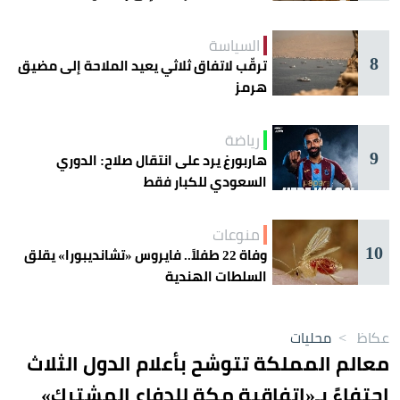
السياسة
8
ترقّب لاتفاق ثلاثي يعيد الملاحة إلى مضيق
هرمز
رياضة
9
هاربورغ يرد على انتقال صلاح: الدوري
السعودي للكبار فقط
منوعات
10
وفاة 22 طفلاً.. فايروس «تشانديبورا» يقلق
السلطات الهندية
عكاظ
>
محليات
معالم المملكة تتوشح بأعلام الدول الثلاث
احتفاءً بـ«اتفاقية مكة للدفاع المشترك»