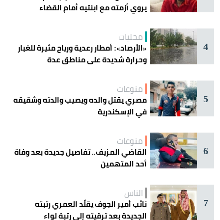
يروي أزمته مع ابنتيه أمام القضاء
محليات
4
«الأرصاد»: أمطار رعدية ورياح مثيرة للغبار
وحرارة شديدة على مناطق عدة
منوعات
5
مصري يقتل والده ويصيب والدته وشقيقه
في الإسكندرية
منوعات
6
القاضي المزيف.. تفاصيل جديدة بعد وفاة
أحد المتهمين
الناس
7
نائب أمير الجوف يقلّد العمري رتبته
الجديدة بعد ترقيته إلى رتبة لواء