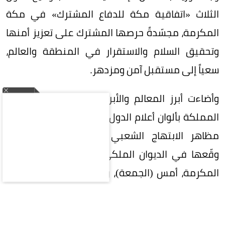
الثلاث «اتفاقية مكة للدفاع المشترك» في مكة
المكرمة، مجسّدةً حرصها المشترك على تعزيز أمنها
وتحقيق السلام والاستقرار في المنطقة والعالم،
سعياً إلى مستقبل آمن ومزدهر.
وأضاءت أبرز المعالم والأبراج في عدد من مناطق
المملكة بألوان أعلام الدول الثلاث، في مشهد واكب
مظاهر الابتهاج الشعبي بتوقيع الاتفاقية التي
وقّعها في الديوان الملكي بقصر الصفا في مكة
المكرمة، أمس (الجمعة)، ولي العهد رئيس مجلس
الوزراء الأمير محمد بن سلمان بن عبدالعزيز، والرئيس
التركي رجب طيب أردوغان، ورئيس وزراء باكستان