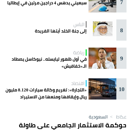
7
سبعيني يدهس 4 دراجين مرتين في إيطاليا
الناس
8
إلى جنة الخلد أيتها الفريدة
رياضة
9
في أول ظهور ليايسله.. نيوكاسل يصطاد
الـ«خفافيش»
اقتصاد
10
«التجارة»: تغريم وكالة سيارات 8.120 مليون
ريال وإيقافها ومنعها من الاستيراد
عكاظ
>
السعودية
حوكمة الاستثمار الجامعي على طاولة