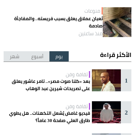
منوعات
ثعبان عملاق يعلق بسبب فريسته.. والمفاجأة
صادمة
منذ ساعتين
الأكثر قراءة
يوم
أسبوع
شهر
ثقافة وفن
1
بعد «كلنا صوت مصر».. تامر عاشور يعلق
على تصريحات شيرين عبد الوهاب
ثقافة وفن
2
فيديو غامض يُشعل التكهنات.. هل يطوي
طارق العلي صفحة 30 عاماً؟