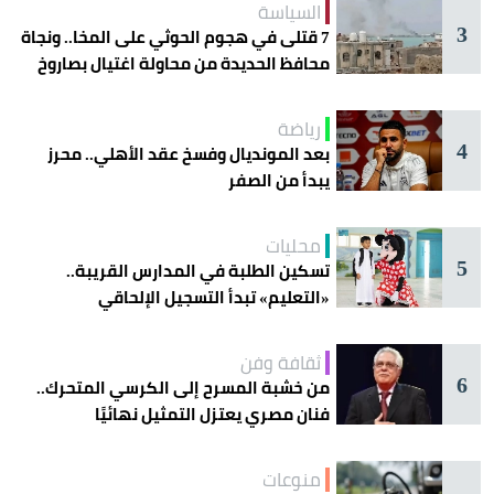
السياسة
3
7 قتلى في هجوم الحوثي على المخا.. ونجاة
محافظ الحديدة من محاولة اغتيال بصاروخ
رياضة
4
بعد المونديال وفسخ عقد الأهلي.. محرز
يبدأ من الصفر
محليات
5
تسكين الطلبة في المدارس القريبة..
«التعليم» تبدأ التسجيل الإلحاقي
للمستجدين
ثقافة وفن
6
من خشبة المسرح إلى الكرسي المتحرك..
فنان مصري يعتزل التمثيل نهائيًا
منوعات