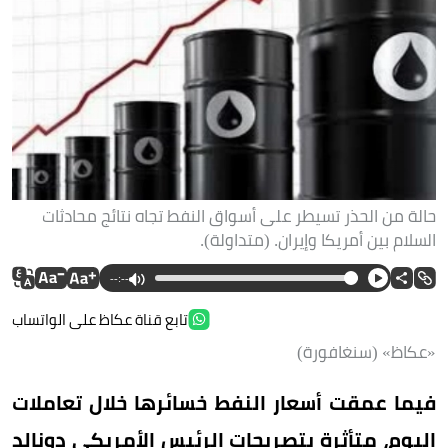
حالة من الحذر تسيطر على أسواق النفط تجاه نتائج محادثات
السلام بين أمريكا وإيران. (متداولة).
--:--
تابع قناة عكاظ على الواتساب
«عكاظ» (سنغافورة)
فيما عمقت أسعار النفط خسائرها خلال تعاملات
اليوم، متأثرة بتصريحات الرئيس الأمريكي دونالد