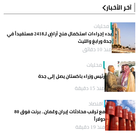
آخر الأخبار
محليات
بدء إجراءات استكمال منح أراضٍ لـ2418 مستفيداً في
جدة ورابغ والليث
منذ 10 دقائق
محليات
رئيس وزراء باكستان يصل إلى جدة
منذ 15 دقيقة
اقتصاد
مع ترقب محادثات إيران وعُمان.. برنت فوق 80
دولاراً
منذ 19 دقيقة