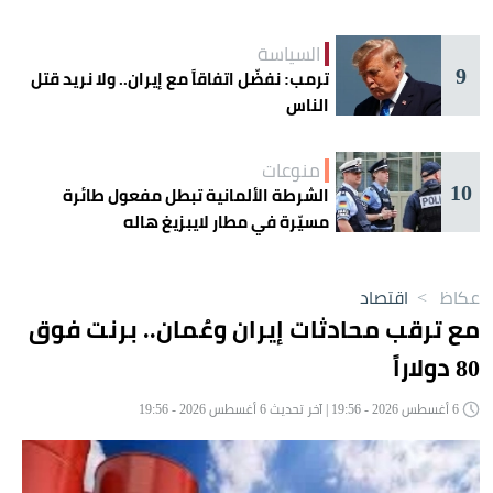
السياسة
9
ترمب: نفضّل اتفاقاً مع إيران.. ولا نريد قتل
الناس
منوعات
10
الشرطة الألمانية تبطل مفعول طائرة
مسيّرة في مطار لايبزيغ هاله
عكاظ
>
اقتصاد
مع ترقب محادثات إيران وعُمان.. برنت فوق
80 دولاراً
6 أغسطس 2026 - 19:56 | آخر تحديث 6 أغسطس 2026 - 19:56