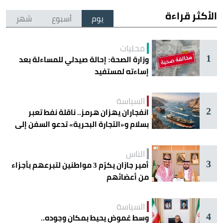
الأكثر قراءة
يوم
أسبوع
شهر
محليات
1
وزارة الصحة: إحالة صيدلي للمساءلة بعد
إساءته لمستفيد
السياسة
2
انفجاران يهزان هرمز.. ناقلة نفط تعبر
بسلام و«التجارة البحرية» تدعو السفن إلى
الحذر
الناس
3
أمير جازان يكرّم 3 مواطنين لتبرعهم بأجزاء
من أعضائهم
السياسة
4
وسط غموض يحيط بمكان وجوده..