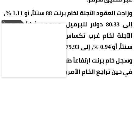
وزادت العقود الآجلة لخام برنت 88 سنتاً، أو 1.11 %،
إلى 80.33 دولار للبرميل. وصعدت أيضاً العقود
الآجلة لخام غرب تكساس الوسيط الأمريكي 71
سنتاً، أو 0.94 %، إلى 75.93 دولار للبرميل.
وسجل خام برنت ارتفاعاً طفيفاً عند التسوية أمس،
في حين تراجع الخام الأمريكي قليلاً
.
آمال فتح «هرمز»
وأوضح المتحدث باسم وزارة الخارجية الإيرانية
إسماعيل بقائي أن طهران ومسقط توصلتا إلى تفاهم