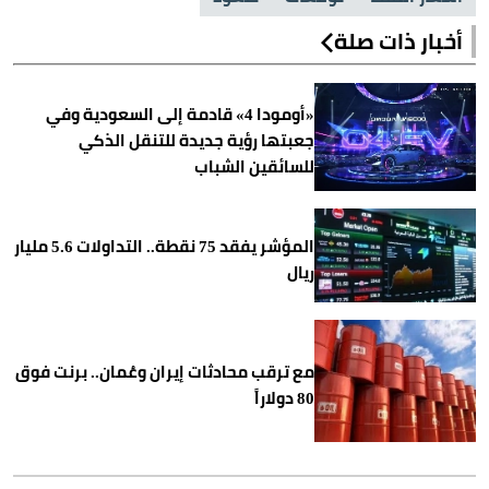
أخبار ذات صلة
«أومودا 4» قادمة إلى السعودية وفي
جعبتها رؤية جديدة للتنقل الذكي
للسائقين الشباب
المؤشر يفقد 75 نقطة.. التداولات 5.6 مليار
ريال
مع ترقب محادثات إيران وعُمان.. برنت فوق
80 دولاراً