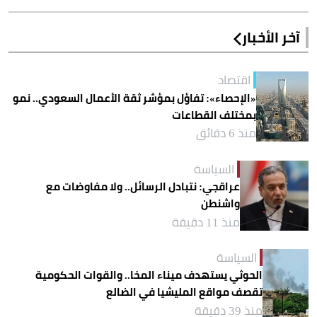
آخر الأخبار
اقتصاد
«الإحصاء»: تفاؤل بمؤشر ثقة الأعمال السعودي.. نمو
بمختلف القطاعات
منذ 6 دقائق
السياسة
عراقجي: نتبادل الرسائل.. ولا مفاوضات مع
واشنطن
منذ 11 دقيقة
السياسة
الحوثي يستهدف ميناء المخا.. والقوات الحكومية
تقصف مواقع المليشيا في الضالع
منذ 39 دقيقة