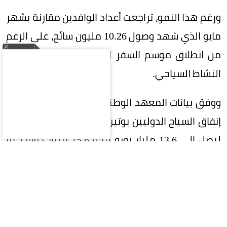
ورغم هذا النمو، تراجعت أعداد الوافدين مقارنة بشهر
مايو الذي شهد وصول 10.26 مليون سائح، على الرغم
من انطلاق موسم السفر الصيفي الذي يمثل ذروة
النشاط السياحي.
ووفق بيانات المعهد الوطني الإسباني للإحصاء، قفز
إنفاق السياح الدوليين بوتيرة أسرع من نمو أعدادهم،
ليصل إلى 13.6 مليار يورو (نحو 15.6 مليار دولار)، ما
يعكس ارتفاع متوسط الإنفاق الفردي، خصوصًا لدى
الزوار القادمين من الأسواق البعيدة.