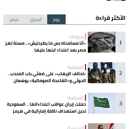
الأكثر قراءة
يوم
أسبوع
شهر
منوعات
1
«أنا مسامحاه بس ما يطردنيش».. مسنة تهز
مصر بعد اعتداء ابنها عليها
السياسة
2
«تحالف الإرهاب» على ضفتَي باب المندب..
الحوثي و«القاعدة الصومالية» يوسّعان
دائرة الخطر
السياسة
3
حملت إيران عواقب اعتداءاتها .. السعودية
تدين استهداف ناقلة إماراتية في هرمز
السياسة