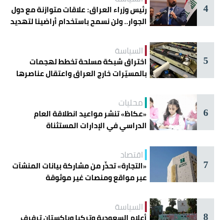
4
رئيس وزراء العراق: علاقات متوازنة مع دول
الجوار.. ولن نسمح باستخدام أراضينا لتهديد
أمنها
السياسة
5
اختراق شبكة مسلحة تخطط لهجمات
بالمسيّرات خارج العراق واعتقال عناصرها
محليات
6
«عكاظ» تنشر مواعيد انطلاقة العام
الدراسي في الإدارات المستثناة
اقتصاد
7
«التجارة» تحذّر من مشاركة بيانات المنشآت
عبر مواقع ومنصات غير موثوقة
السياسة
8
أعلام السعودية وتركيا وباكستان ترفرف