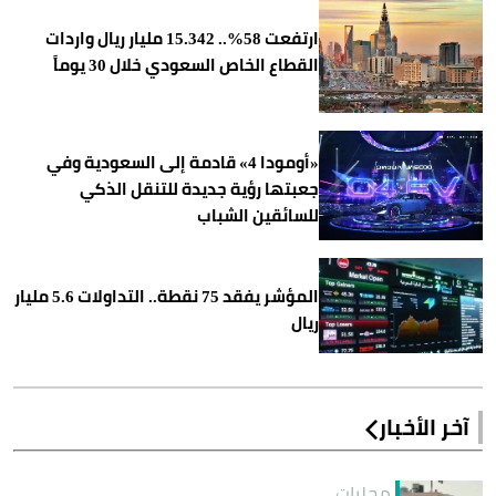
ارتفعت 58%.. 15.342 مليار ريال واردات
القطاع الخاص السعودي خلال 30 يوماً
«أومودا 4» قادمة إلى السعودية وفي
جعبتها رؤية جديدة للتنقل الذكي
للسائقين الشباب
المؤشر يفقد 75 نقطة.. التداولات 5.6 مليار
ريال
آخر الأخبار
محليات