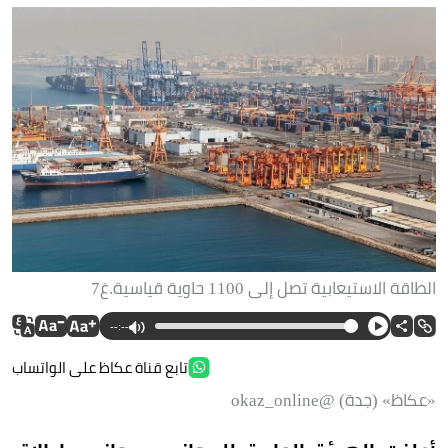
الطاقة الاستيعابية تصل إلى 1100 حاوية قياسية.غ7
--:--
تابع قناة عكاظ على الواتساب
«عكاظ» (جدة) @okaz_online