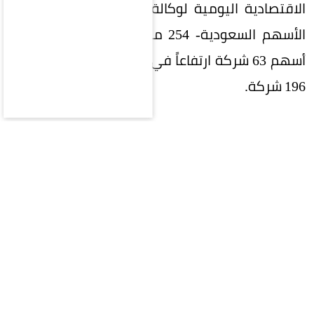
الاقتصادية اليومية لوكالة الأنباء السعودية لسوق
الأسهم السعودية- 254 مليون سهم، سجّلت فيها
أسهم 63 شركة ارتفاعاً في قيمتها، وتراجعت أسهم
196 شركة.
الأكثر ارتفاعاً
وكانت أسهم شركات دي بي إس، وأماك، والوطنية،
والمملكة، والمنجم الأكثر ارتفاعاً، أما أسهم شركات
أسمنت أم القرى، ورتال، والخدمات الأرضية، وسناد
القابضة، وذيب الأكثر انخفاضاً في التعاملات، وراوحت