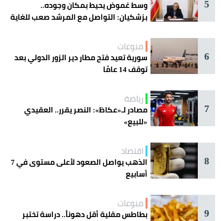
5
وسط غموض يحيط بمكان وجوده..
بزشكيان: التواصل مع المرشد صعب للغاية
منوعات
6
سورية تعيد فتح مطار دير الزور الدولي بعد
توقف 14 عامًا
رياضة
7
مصادر لـ«عكاظ»: النصر يقرر.. العقيدي
«للبيع»
اقتصاد
8
الذهب يواصل الصعود لأعلى مستوى في 7
أسابيع
منوعات
9
بطاطس مقلية أقل دهوناً.. دراسة تختبر