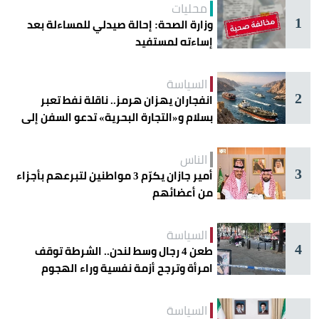
محليات
1
وزارة الصحة: إحالة صيدلي للمساءلة بعد
إساءته لمستفيد
السياسة
2
انفجاران يهزان هرمز.. ناقلة نفط تعبر
بسلام و«التجارة البحرية» تدعو السفن إلى
الحذر
الناس
3
أمير جازان يكرّم 3 مواطنين لتبرعهم بأجزاء
من أعضائهم
السياسة
4
طعن 4 رجال وسط لندن.. الشرطة توقف
امرأة وترجح أزمة نفسية وراء الهجوم
السياسة