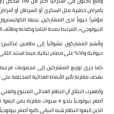
مؤشراً حيوياً لدى المشاركين، بينها الكوليسترو
البيولوجي»، المرتبط بصحة الخلايا وكفاءة وظائف ا
حيوانية و50% على مصادر نباتية، فيما استند الثاني إلى نظام شبه نباتي يغلب عليه الطعام النباتي.
كما جرى توزيع المشاركين إلى مجموعات فرعية
بهدف مقارنة تأثير الأنماط الغذائية المختلفة على
وأظهرت النتائج أن النظام الغذائي المتنوع والغني با
أصغر بيولوجياً بنحو 4 سنوات مقارنة
الذين اتبعوا النظام شبه النباتي كانوا أصغر بيولوجياً بنحو 3 سنوات مقارنة بالمجموعا