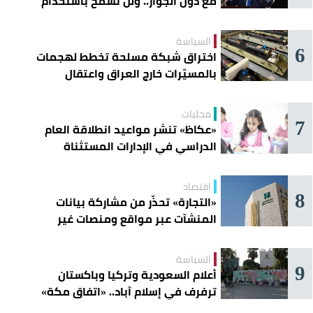
مع دول الجوار.. ولن نسمح باستخدام
أراضينا لتهديد أمنها
السياسة
6
اختراق شبكة مسلحة تخطط لهجمات
بالمسيّرات خارج العراق واعتقال
عناصرها
محليات
7
«عكاظ» تنشر مواعيد انطلاقة العام
الدراسي في الإدارات المستثناة
اقتصاد
8
«التجارة» تحذّر من مشاركة بيانات
المنشآت عبر مواقع ومنصات غير
موثوقة
السياسة
9
أعلام السعودية وتركيا وباكستان
ترفرف في إسلام آباد.. «اتفاق مكة»
يوحّد الردع