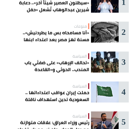
1
«سيظنون العصير شيئاً آخر».. دعابة
شيرين عبدالوهاب تُشعل «حفل
الساحل»
منوعات
2
«أنا مسامحاه بس ما يطردنيش»..
مسنة تهز مصر بعد اعتداء ابنها
عليها
السياسة
3
«تحالف الإرهاب» على ضفتَي باب
المندب.. الحوثي و«القاعدة
الصومالية» يوسّعان دائرة الخطر
السياسة
4
حملت إيران عواقب اعتداءاتها ..
السعودية تدين استهداف ناقلة
إماراتية في هرمز
السياسة
5
رئيس وزراء العراق: علاقات متوازنة