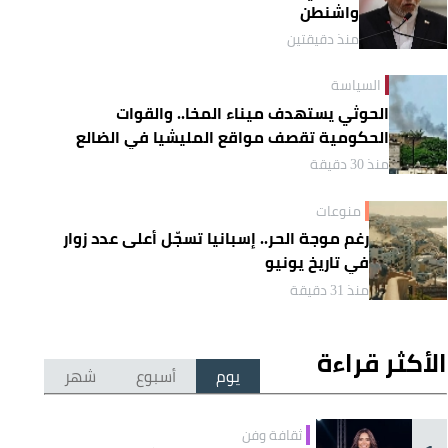
واشنطن
منذ دقيقتين
السياسة
الحوثي يستهدف ميناء المخا.. والقوات
الحكومية تقصف مواقع المليشيا في الضالع
منذ 30 دقيقة
منوعات
رغم موجة الحر.. إسبانيا تسجّل أعلى عدد زوار
في تاريخ يونيو
منذ 31 دقيقة
الأكثر قراءة
يوم
أسبوع
شهر
ثقافة وفن