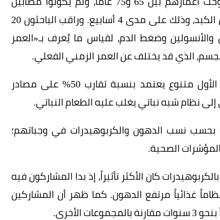
وتابع باحثون في أستراليا أكثر من 100 شخص راوحت أعمارهم بين 65 و75 عاماً، ولم يكونوا مصابين
بأمراض خطيرة مثل السكري أو السرطان أو أمراض الكبد، وذلك على مدى 4 أسابيع. وراقب الباحثون 20
ل والأنسولين وضغط الدم، لقياس ما يُعرف بـ«العمر
لجسم، الذي قد يختلف عن العمر الزمني الفعلي.
وقُسّم المشاركون عشوائياً إلى نظامين غذائيين؛ الأول متنوع يعتمد بنسبة تقارب 50% على مصادر
 بحسب نسب الدهون والكربوهيدرات في وجباتهم؛
 المؤشرات الصحية.
لكربوهيدرات كان الأكثر تأثيراً، إذ بدا المشاركون فيه
 بمن اتبعوا نظاماً غذائياً مرتفع الدهون. كما ظهر أن المشاركين
ت الأخرى.