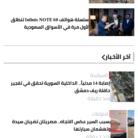
سلسلة هواتف Infinix NOTE 60 تنطلق
لأول مرة في الأسواق السعودية
آخر الأخبار
السياسة
إصابة 14 مدنياً.. الداخلية السورية تحقق في تفجير
حافلة ريف دمشق
منذ دقيقة
منوعات
بسبب السير عكس الاتجاه.. مصريتان تضربان سيدة
وتهشمان سيارتها
منذ 3 دقائق