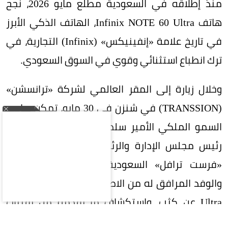
منذ إطلاقه في السعودية مطلع مايو 2026، نجح
هاتف Infinix NOTE 60 Ultra، الهاتف الذكي الأبرز
في تاريخ علامة «إنفينيكس» (Infinix) التجارية، في
ترك انطباع استثنائي وقوي في السوق السعودي.
وخلال زيارة إلى المقر العالمي لشركة «ترانسشن»
(TRANSSION) في شنزن في 30 مايو، تمكن صاحب
السمو الملكي الأمير سلطان بن منصور آل سعود،
رئيس مجلس الإدارة والرئيس التنفيذي لمجموعة
«فرست ترافل» السعودية (First Travel Group)
والوفد المرافق له من الاطلاع على هاتف NOTE 60
Ultra عن كثب، واستكشاف ما يقدمه من تقنيات
وابتكارات، وقد عبّر سموّه عن اعجابه بالتصميم الفريد