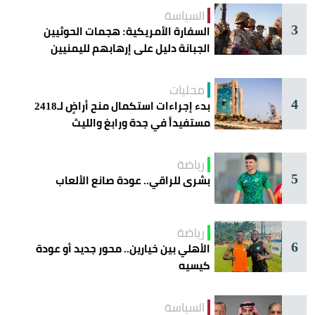
السياسة
3
السفارة الأمريكية: هجمات الحوثيين
الجبانة دليل على إرهابهم لليمنيين
محليات
4
بدء إجراءات استكمال منح أراضٍ لـ2418
مستفيداً في جدة ورابغ والليث
رياضة
5
بشرى للراقي.. عودة صانع الألعاب
رياضة
6
الأهلي بين خيارين.. محور جديد أو عودة
كيسيه
السياسة