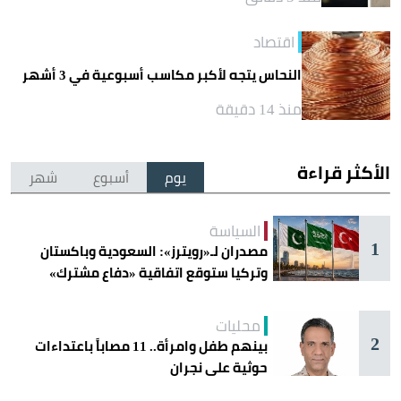
اقتصاد
النحاس يتجه لأكبر مكاسب أسبوعية في 3 أشهر
منذ 14 دقيقة
الأكثر قراءة
يوم
أسبوع
شهر
السياسة
1
مصدران لـ«رويترز»: السعودية وباكستان
وتركيا ستوقع اتفاقية «دفاع مشترك»
اليوم في جدة
محليات
2
بينهم طفل وامرأة.. 11 مصاباً باعتداءات
حوثية على نجران