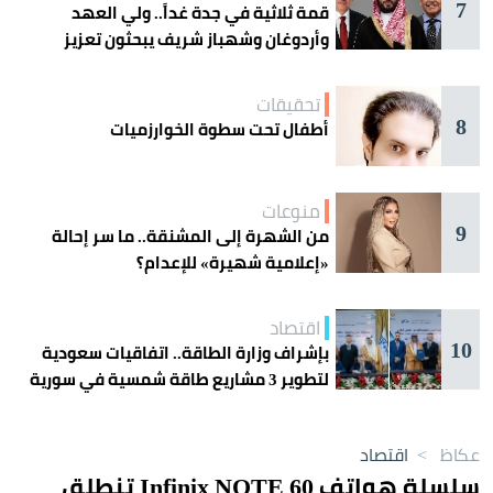
7
قمة ثلاثية في جدة غداً.. ولي العهد
وأردوغان وشهباز شريف يبحثون تعزيز
التعاون
تحقيقات
8
أطفال تحت سطوة الخوارزميات
منوعات
9
من الشهرة إلى المشنقة.. ما سر إحالة
«إعلامية شهيرة» للإعدام؟
اقتصاد
10
بإشراف وزارة الطاقة.. اتفاقيات سعودية
لتطوير 3 مشاريع طاقة شمسية في سورية
عكاظ
>
اقتصاد
سلسلة هواتف Infinix NOTE 60 تنطلق