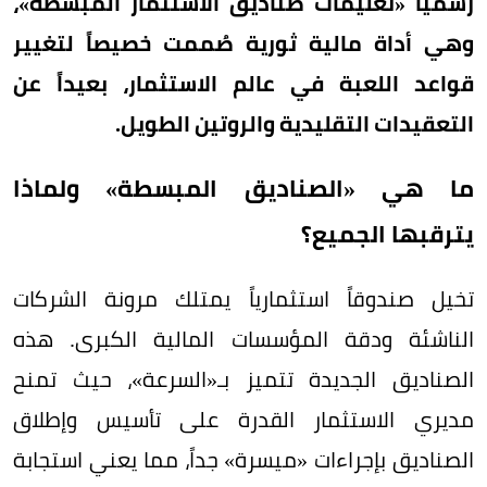
رسمياً «تعليمات صناديق الاستثمار المبسطة»،
وهي أداة مالية ثورية صُممت خصيصاً لتغيير
قواعد اللعبة في عالم الاستثمار، بعيداً عن
التعقيدات التقليدية والروتين الطويل.
ما هي «الصناديق المبسطة» ولماذا
يترقبها الجميع؟
تخيل صندوقاً استثمارياً يمتلك مرونة الشركات
الناشئة ودقة المؤسسات المالية الكبرى. هذه
الصناديق الجديدة تتميز بـ«السرعة»، حيث تمنح
مديري الاستثمار القدرة على تأسيس وإطلاق
الصناديق بإجراءات «ميسرة» جداً، مما يعني استجابة