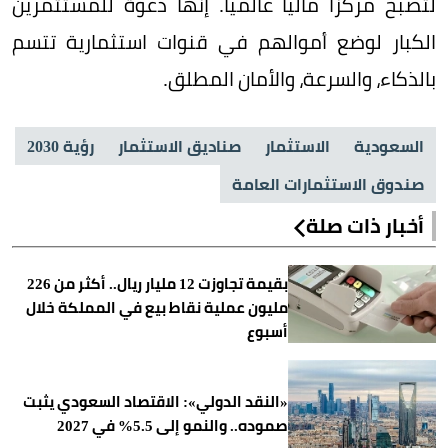
لتصبح مركزاً مالياً عالمياً. إنها دعوة للمستثمرين
الكبار لوضع أموالهم في قنوات استثمارية تتسم
بالذكاء، والسرعة، والأمان المطلق.
السعودية
الاستثمار
صناديق الاستثمار
رؤية 2030
صندوق الاستثمارات العامة
أخبار ذات صلة
بقيمة تجاوزت 12 مليار ريال.. أكثر من 226
مليون عملية نقاط بيع في المملكة خلال
أسبوع
«النقد الدولي»: الاقتصاد السعودي يثبت
صموده.. والنمو إلى 5.5% في 2027