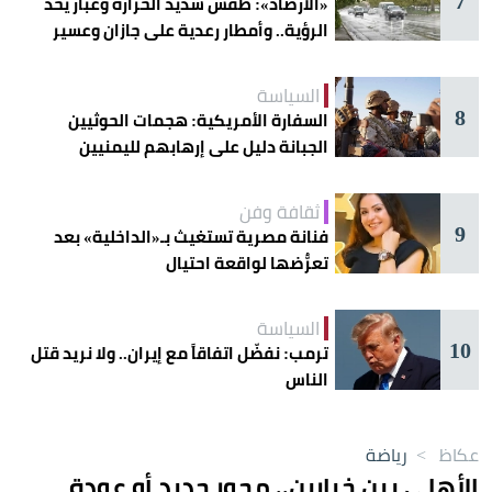
7
«الأرصاد»: طقس شديد الحرارة وغبار يحدّ
الرؤية.. وأمطار رعدية على جازان وعسير
السياسة
8
السفارة الأمريكية: هجمات الحوثيين
الجبانة دليل على إرهابهم لليمنيين
ثقافة وفن
9
فنانة مصرية تستغيث بـ«الداخلية» بعد
تعرُّضها لواقعة احتيال
السياسة
10
ترمب: نفضّل اتفاقاً مع إيران.. ولا نريد قتل
الناس
عكاظ
>
رياضة
الأهلي بين خيارين.. محور جديد أو عودة