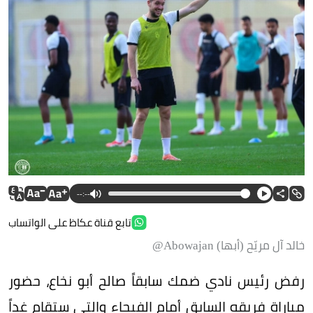
--:--
تابع قناة عكاظ على الواتساب
خالد آل مريّح (أبها) Abowajan@
رفض رئيس نادي ضمك سابقاً صالح أبو نخاع، حضور
مباراة فريقه السابق أمام الفيحاء والتي ستقام غداً