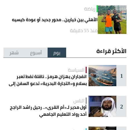
رياضة
الأهلي بين خيارين.. محور جديد أو عودة كيسيه
منذ 55 دقيقة
الأكثر قراءة
يوم
أسبوع
شهر
السياسة
1
انفجاران يهزان هرمز.. ناقلة نفط تعبر
بسلام و«التجارة البحرية» تدعو السفن إلى
الحذر
الناس
2
أول مدير لـ«أم القرى».. رحيل راشد الراجح
أحد رواد التعليم الجامعي