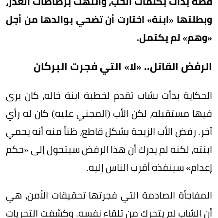
قصة بدأت بكلمات الحب، وانتهت برصاصات الغدر،
وبطلتها «ابنة» اختارت أن تضحي بوالدها من أجل
«وهم» لم يكتمل.
الرفض القاتل.. «لا» التي فجرت البركان
الحكاية بدأت بشاب تقدم لخطبة ابنة خاله، كان يرى
فيها مستقبله، لكن الأب (المجني عليه) كان له رأي
آخر. رفض الأب الزيجة بشكل قاطع، ظناً منه أنه يحمي
ابنته، لكنه لم يدرك أن هذا الرفض سيتحول إلى «حكم
إعدام» سينفذه أقرب الناس إليه.
المفاجأة الصادمة التي فجرتها تحقيقات الأمن، هي
أن الشاب لم يتحرك من تلقاء نفسه. وكشفت التحريات