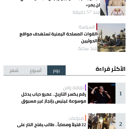
لن يمر»
منذ 57 دقيقة
السياسة
القوات المسلحة اليمنية تستهدف مواقع
الحوثيين
منذ ساعة
الأكثر قراءة
يوم
أسبوع
شهر
ثقافة وفن
1
رقم يكسر التاريخ.. عمرو دياب يدخل
موسوعة غينيس بإنجاز غير مسبوق
منوعات
2
22 قتيلاً ومصاباً.. طالب يفتح النار على