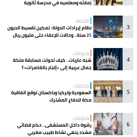
زملائه ومعلميه في مدرسة ثانوية
اقتصاد
3
نظام إيرادات الدولة: تمكين تقسيط الديون
25 سنة.. وحالات للإعفاء حتى مليون ريال
منوعات
4
شبه عاريات.. كيف تحولت مسابقة ملكة
جمال عربية إلى «إتجار بالقاصرات»؟
محليات
5
السعودية وتركيا وباكستان توقع اتفاقية
مكة للدفاع المشترك
منوعات
6
رشوة داخل المستشفى.. حكم قضائي
مشدد ينهي نشاط طبيب مغربي