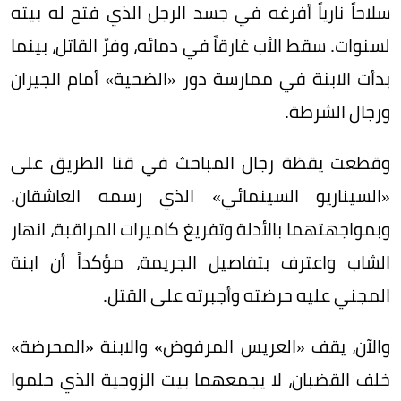
سلاحاً نارياً أفرغه في جسد الرجل الذي فتح له بيته
لسنوات. سقط الأب غارقاً في دمائه، وفرّ القاتل، بينما
بدأت الابنة في ممارسة دور «الضحية» أمام الجيران
ورجال الشرطة.
وقطعت يقظة رجال المباحث في قنا الطريق على
«السيناريو السينمائي» الذي رسمه العاشقان.
وبمواجهتهما بالأدلة وتفريغ كاميرات المراقبة، انهار
الشاب واعترف بتفاصيل الجريمة، مؤكداً أن ابنة
المجني عليه حرضته وأجبرته على القتل.
والآن، يقف «العريس المرفوض» والابنة «المحرضة»
خلف القضبان، لا يجمعهما بيت الزوجية الذي حلموا