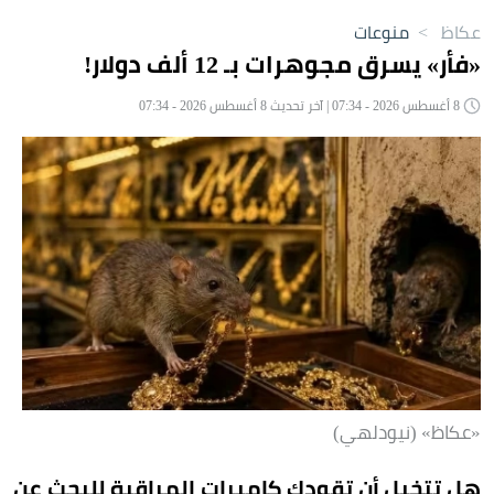
عكاظ
>
منوعات
«فأر» يسرق مجوهرات بـ 12 ألف دولار!
8 أغسطس 2026 - 07:34 | آخر تحديث 8 أغسطس 2026 - 07:34
«عكاظ» (نيودلهي)
هل تتخيل أن تقودك كاميرات المراقبة للبحث عن