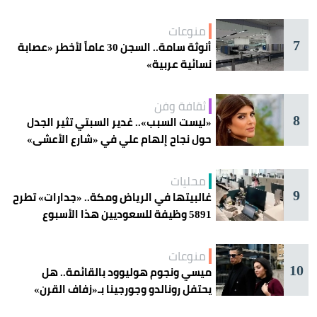
منوعات
7
أنوثة سامة.. السجن 30 عاماً لأخطر «عصابة
نسائية عربية»
ثقافة وفن
8
«ليست السبب».. غدير السبتي تثير الجدل
حول نجاح إلهام علي في «شارع الأعشى»
محليات
9
غالبيتها في الرياض ومكة.. «جدارات» تطرح
5891 وظيفة للسعوديين هذا الأسبوع
منوعات
10
ميسي ونجوم هوليوود بالقائمة.. هل
يحتفل رونالدو وجورجينا بـ«زفاف القرن»
غداً؟