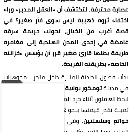
عصابة محترفة، لتكتشف أن «العقل المدبر» وراء
اختفاء ثروة ذهبية ليس سوى فأر صغير؟ في
قصة أغرب من الخيال، تحولت جريمة سرقة
غامضة في إحدى المدن الهندية إلى مغامرة
طريفة بطلها قارئ صغير قرر أن يؤسس «خزانته
الخاصة» بطريقته الفريدة.
بدأت فصول الحادثة المثيرة داخل متجر للمجوهرات
في مدينة
تومكور بولاية كارناتاكا الهندية
، عندما
لاحظ العاملون أثناء جرد المخزون اختفاء قطع ذهبية
ثمينة تقدر قيمتها بنحو
12 ألف دولار
، وشملت
10
خواتم وسلسلتين
. وفي البداية، ساد القلق داخل
المتجر وبدا الأمر وكأنه عملية سطو محكمة، مما