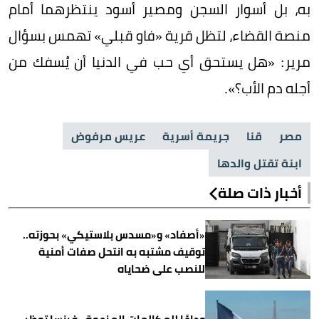
به، بل أسوار السجن ومصير أسود ينتظرهما أمام
منصة القضاء، لتظل قرية «فاو قبلي» تهمس بسؤال
مرير: «هل يستحق أي حب في الدنيا أن يُسفك من
أجله دم الأب؟».
مصر
قنا
جريمة أسرية
عريس مرفوض
ابنة تقتل والدها
أخبار ذات صلة
«أصفاد» و«مسدس بلاستيكي» بحوزته..
توقيف مشتبه به انتحل صفات أمنية
للنصب على ضحاياه