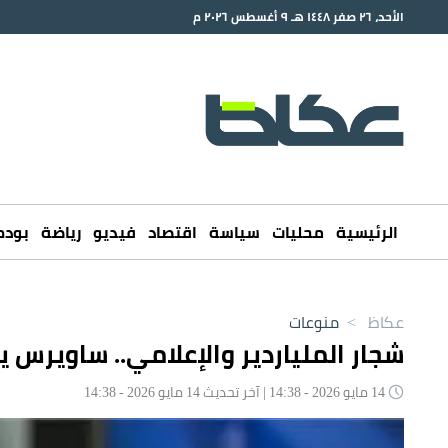
الأحد، ٢٦ صفر ١٤٤٨ هـ ٩ أغسطس ٢٠٢٦ م
الرئيسية
محليات
سياسة
اقتصاد
فيديو
رياضة
بود
عكاظ
>
منوعات
شجار الملياردير والإعلامي.. ساويرس 
14 مايو 2026 - 14:38 | آخر تحديث 14 مايو 2026 - 14:38