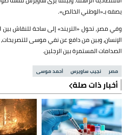
الاقتصادية الراهنة. وبينما يرى ساويرس نفسه صو
يصفه بـ«الوطني الخالص».
وفي مصر، تحول «التريند» إلى ساحة للنقاش بين 
الإنسان، وبين من دافع عن نفي موسى للتصريحات، 
الصدامات المستمرة بين الرجلين.
مصر
نجيب ساويرس
أحمد موسى
أخبار ذات صلة