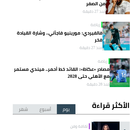
من الصفر
منذ 27 دقيقة
رياضة
فالفيردي: مورينيو فاجأني.. وشارة القيادة
فخر
منذ 27 دقيقة
رياضة
مصادر «عكاظ»: القائد خط أحمر.. ميندي مستمر
مع الأهلي حتى 2028
منذ 28 دقيقة
الأكثر قراءة
يوم
أسبوع
شهر
ثقافة وفن