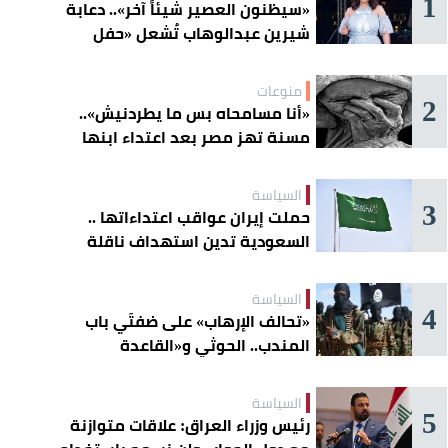
1
«سيظنون العصير شيئاً آخر».. دعابة
شيرين عبدالوهاب تُشعل «حفل
الساحل»
منوعات
2
«أنا مسامحاه بس ما يطردنيش»..
مسنة تهز مصر بعد اعتداء ابنها
عليها
السياسة
3
حملت إيران عواقب اعتداءاتها ..
السعودية تدين استهداف ناقلة
إماراتية في هرمز
السياسة
4
«تحالف الإرهاب» على ضفتَي باب
المندب.. الحوثي و«القاعدة
الصومالية» يوسّعان دائرة الخطر
السياسة
5
رئيس وزراء العراق: علاقات متوازنة