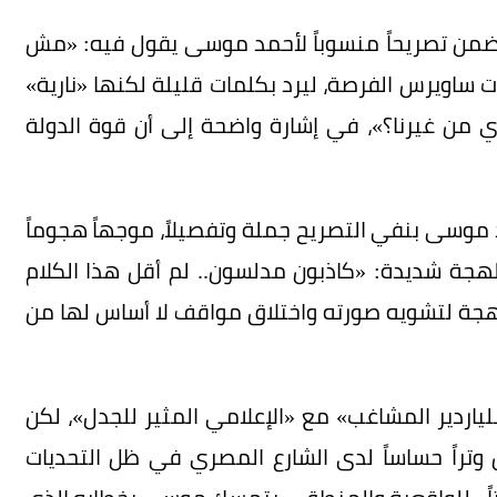
 تضمن تصريحاً منسوباً لأحمد موسى يقول فيه: «مش
ساويرس الفرصة، ليرد بكلمات قليلة لكنها «نارية»
 من غيرنا؟»، في إشارة واضحة إلى أن قوة الدولة
مد موسى بنفي التصريح جملة وتفصيلاً، موجهاً هجوماً
جة شديدة: «كاذبون مدلسون.. لم أقل هذا الكلام
منهجة لتشويه صورته واختلاق مواقف لا أساس لها من
اردير المشاغب» مع «الإعلامي المثير للجدل»، لكن
س وتراً حساساً لدى الشارع المصري في ظل التحديات