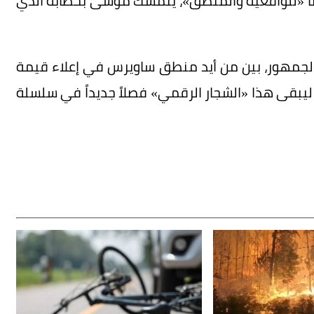
تاً «للواقعية والمنطق»، يتمسك موسى بخطابه الذي
الجمهور، بين من أيد منطق ساويرس في إعلاء قيمة
ليبقى هذا «الشجار الرقمي» فصلاً جديداً في سلسلة