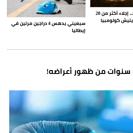
حرائق كندا تتمدد.. إجلاء أكثر من 20
تيش كولومبيا
سبعيني يدهس 4 دراجين مرتين في
إيطاليا