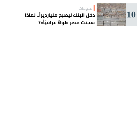
منوعات
10
دخل البنك ليصبح مليارديراً.. لماذا
سجنت مصر «لواءً عراقيّاً»؟