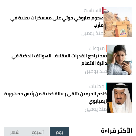
السياسة
هجوم صاروخي حوثي على معسكرات يمنية في
مأرب
منذ يومين
منوعات
بعد تراجع القدرات العقلية.. الهواتف الذكية في
دائرة الاتهام
منذ يومين
محليات
خادم الحرمين يتلقى رسالة خطية من رئيس جمهورية
زيمبابوي
منذ يومين
الأكثر قراءة
يوم
أسبوع
شهر