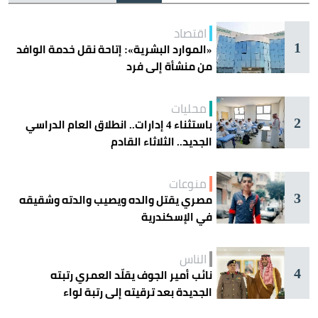
اقتصاد
1
«الموارد البشرية»: إتاحة نقل خدمة الوافد
من منشأة إلى فرد
محليات
2
باستثناء 4 إدارات.. انطلاق العام الدراسي
الجديد.. الثلاثاء القادم
منوعات
3
مصري يقتل والده ويصيب والدته وشقيقه
في الإسكندرية
الناس
4
نائب أمير الجوف يقلّد العمري رتبته
الجديدة بعد ترقيته إلى رتبة لواء