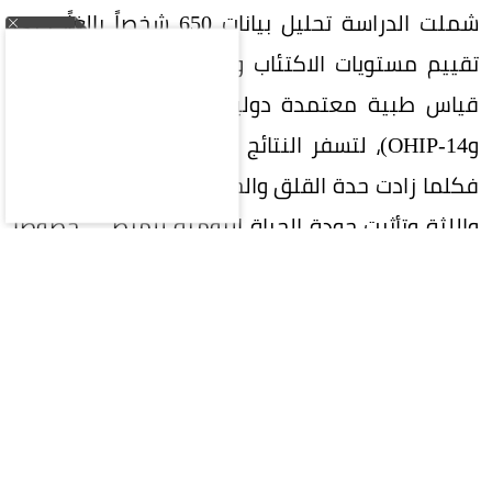
شملت الدراسة تحليل بيانات 650 شخصاً بالغاً، جرى
تقييم مستويات الاكتئاب والقلق لديهم عبر أدوات
قياس طبية معتمدة دولياً (مثل PHQ-9 وGAD-7
وOHIP-14)، لتسفر النتائج عن علاقة طردية مرعبة:
فكلما زادت حدة القلق والحزن، تراجعت صحة الأسنان
واللثة وتأثرت جودة الحياة اليومية للمرضى، خصوصاً
لدى أصحاب الحالات الحادة ومن تجاوزوا سن 45 عاماً.
كيف تدمر المشاعر الفم والأسنان بيولوجياً؟
أوضح الخبراء ماهية خبايا الكواليس العلمية
والبيولوجية التي تجعل المشاعر السلبية تفتك
بالأسنان: