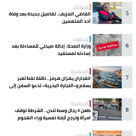
منوعات
5
القاضي المزيف.. تفاصيل جديدة بعد وفاة
أحد المتهمين
محليات
6
وزارة الصحة: إحالة صيدلي للمساءلة بعد
إساءته لمستفيد
السياسة
7
انفجاران يهزان هرمز.. ناقلة نفط تعبر
بسلام و«التجارة البحرية» تدعو السفن إلى
الحذر
السياسة
8
طعن 4 رجال وسط لندن.. الشرطة توقف
امرأة وترجح أزمة نفسية وراء الهجوم
محليات