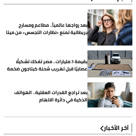
بعد رواجها عالمياً.. مطاعم ومسارح
بريطانية تمنع «نظارات التجسس» من ميتا
بقيمة 3 مليارات.. مصر تفكك تشكيلًا
عصابيًا قبل تهريب شحنة كبتاجون ضخمة
بعد تراجع القدرات العقلية.. الهواتف
الذكية في دائرة الاتهام
آخر الأخبار