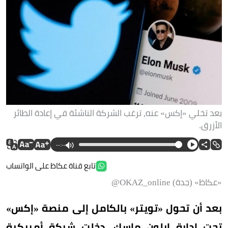
بعد تخلي «إكس» عنه، ترغب الشركة الناشئة في إعادة الطائر
الأزرق.
--:--
تابع قناة عكاظ على الواتساب
«عكاظ» (جدة) OKAZ_online@
بعد أن تحول «تويتر» بالكامل إلى منصة «إكس»
تحت إدارة إيلون ماسك، دخلت شركة أمريكية