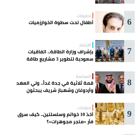
تحقيقات
6
أطفال تحت سطوة الخوارزميات
اقتصاد
7
بإشراف وزارة الطاقة.. اتفاقيات
سعودية لتطوير 3 مشاريع طاقة
شمسية في سورية
السياسة
8
قمة ثلاثية في جدة غداً.. ولي العهد
وأردوغان وشهباز شريف يبحثون
تعزيز التعاون
منوعات
9
أخذ 10 خواتم وسلسلتين.. كيف سرق
فأر «متجر مجوهرات»؟