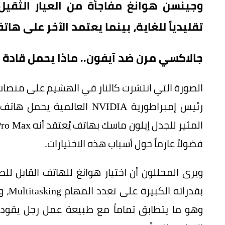
وجينسن هوانغ مفاجأة من العيار الثقي
تقليدياً للغاية، بينما يعتمد الآخر على ه
جالاكسي مرن ضد آيفون.. ماذا يحمل قادة ا
الصورة التي انتشرت كالنار في الهشيم على منصا
فضولاً عارماً حول أسباب هذه الاختيارات.
ويرى المحللون أن اختيار هوانغ للهاتف القابل لل
بقدر
وهو ما يتطابق تماماً مع طبيعة عمل رجل يقود ثو