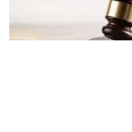
صعّدت شركة (OpenAI) مواجهتها القانونية مع (أبل)، بعدما نشرت تدوينة مطوّلة بعنوان «Apple is
اتهامات الموجّهة إليها بسرقة أسرار تجارية تتعلق بتطوير أجهزة
(أبل).
ل) في يوليو الماضي، واتهمت فيها موظفين سابقين