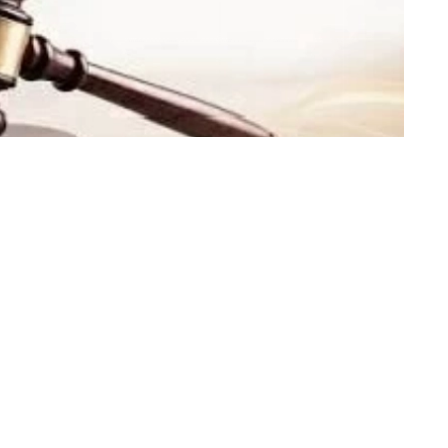
getting this wrong» ردّت فيها على ال
الشركة، مرفقةً رسائل داخلية قالت إنها تدحض رواية 
وتأتي هذه الخطوة بعد الدعوى التي رفعتها (أب