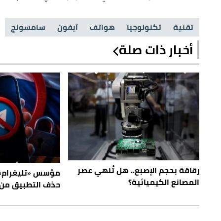
تقنية
تكنولوجيا
هواتف
آيفون
سامسونج
أخبار ذات صلة
رقاقة بحجم الإصبع.. هل تُنهي عصر
مؤسس «تليغرام»
المصانع الكيميائية؟
حذف التطبيق من 