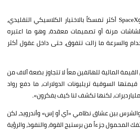
على الجانب الآخر، بدا إيلون ماسك رئيس «تسلا» وSpaceX أكثر تمسكاً بالاختيار الكلاسيكي التقليدي،
فاً من Apple، دون الحاجة لشاشات مرنة أو تصميمات معقدة، وهو ما اعتبره
تخدام والسرعة ما زالت تتفوق، حتى داخل عقول أكثر
لقيمة المالية للهاتفين معاً لا تتجاوز بضعة آلاف من
قيمتها السوقية تريليونات الدولارات، ما دفع رواد
لمليارديرات، لكنها تكشف لنا كيف يفكرون».
 والشرس بين عشاق نظامي «آي أو إس» وأندرويد، لكن
فك المحمول جزءاً من برستيج القوة، والنفوذ، والرؤية