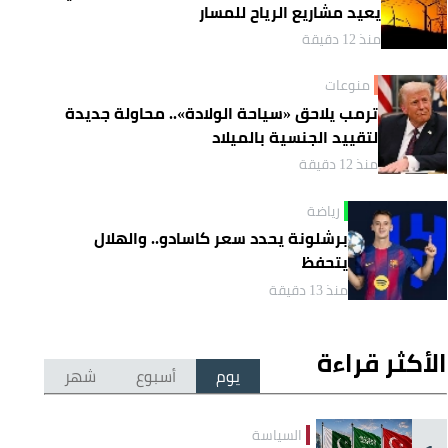
يعيد مشاريع الرياح للمسار
منذ 12 دقيقة
منوعات
ترمب يلاحق «سياحة الولادة».. محاولة جديدة
لتقييد الجنسية بالميلاد
منذ 12 دقيقة
رياضة
برشلونة يحدد سعر كاسادو.. والهلال
يتحفظ
منذ 13 دقيقة
الأكثر قراءة
يوم
أسبوع
شهر
السياسة