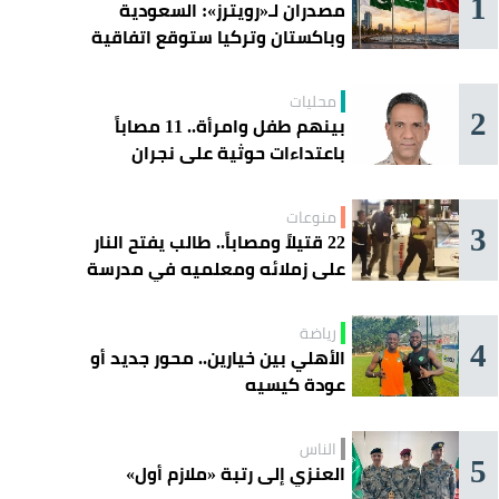
1
مصدران لـ«رويترز»: السعودية
وباكستان وتركيا ستوقع اتفاقية
«دفاع مشترك» اليوم في جدة
محليات
2
بينهم طفل وامرأة.. 11 مصاباً
باعتداءات حوثية على نجران
منوعات
3
22 قتيلاً ومصاباً.. طالب يفتح النار
على زملائه ومعلميه في مدرسة
ثانوية
رياضة
4
الأهلي بين خيارين.. محور جديد أو
عودة كيسيه
الناس
5
العنزي إلى رتبة «ملازم أول»