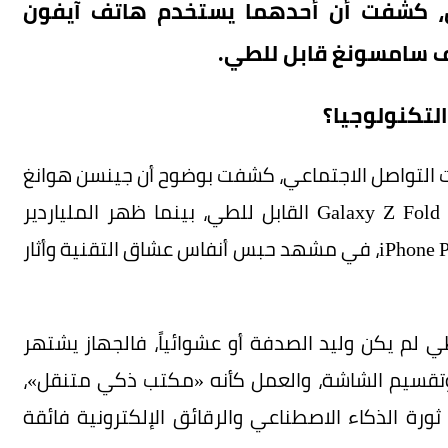
ل، كشفت أن أحدهما يستخدم هاتف آيفون
اتف سامسونغ قابل للطي.
لتكنولوجيا؟
ت التواصل الاجتماعي، كشفت بوضوح أن جينسن هوانغ
رئيس إمبراطورية NVIDIA العالمية يحمل هاتف Galaxy Z Fold القابل للطي، بينما ظهر الملياردير
المثير للجدل إيلون ماسك بهاتف يُعتقد أنه iPhone Pro Max، في مشهد حبس أنفاس عشاق التقنية وأثار
طي لم يكن وليد الصدفة أو عشوائياً، فالجهاز يشتهر
اته الكبيرة على تعدد المهام Multitasking، وتقسيم الشاشة، والعمل كأنه «مكتب ذكي متنقل»،
رة الذكاء الاصطناعي والرقائق الإلكترونية فائقة