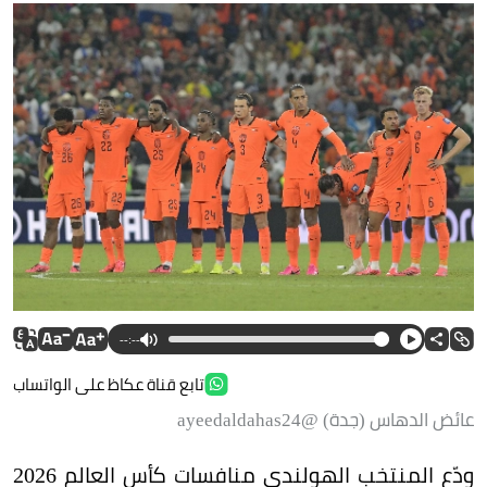
--:--
تابع قناة عكاظ على الواتساب
عائض الدهاس (جدة) @ayeedaldahas24
ودّع المنتخب الهولندي منافسات كأس العالم 2026