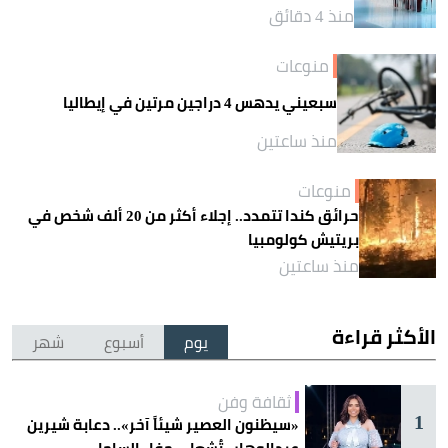
منذ 4 دقائق
منوعات
سبعيني يدهس 4 دراجين مرتين في إيطاليا
منذ ساعتين
منوعات
حرائق كندا تتمدد.. إجلاء أكثر من 20 ألف شخص في
بريتيش كولومبيا
منذ ساعتين
الأكثر قراءة
يوم
أسبوع
شهر
ثقافة وفن
1
«سيظنون العصير شيئاً آخر».. دعابة شيرين