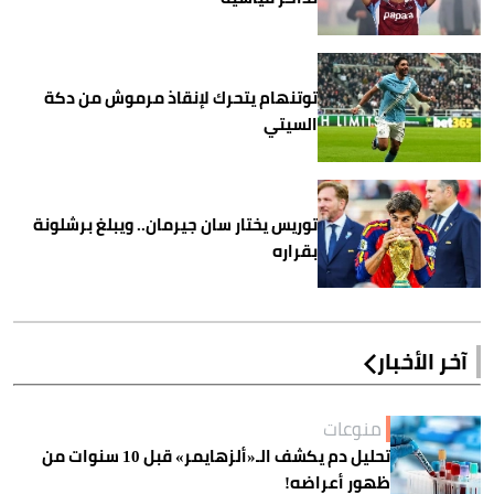
توتنهام يتحرك لإنقاذ مرموش من دكة
السيتي
توريس يختار سان جيرمان.. ويبلغ برشلونة
بقراره
آخر الأخبار
منوعات
تحليل دم يكشف الـ«ألزهايمر» قبل 10 سنوات من
ظهور أعراضه!