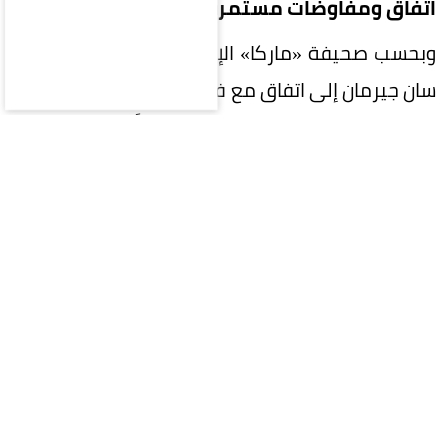
اتفاق ومفاوضات مستمرة
وبحسب صحيفة «ماركا» الإسبانية، فقد توصل باريس
سان جيرمان إلى اتفاق مع فيران توريس للانضمام إليه
بعقد مدته أربع سنوات، ولم يتبقَّ سوى إتمام
المفاوضات مع برشلونة، وهو ما تجري مناقشته حالياً.
الصفقة تقترب من الحسم
وأضافت أن باريس سان جيرمان وبرشلونة قريبان من
التوصل إلى اتفاق، ومن المتوقع إتمام الصفقة خلال
الأيام القليلة القادمة، وتسعى جميع الأطراف إلى
إتمامها قبل يوم الأربعاء، حتى لا يضطر فيران إلى
الانضمام إلى تدريبات «البلوغرانا» مجدداً.