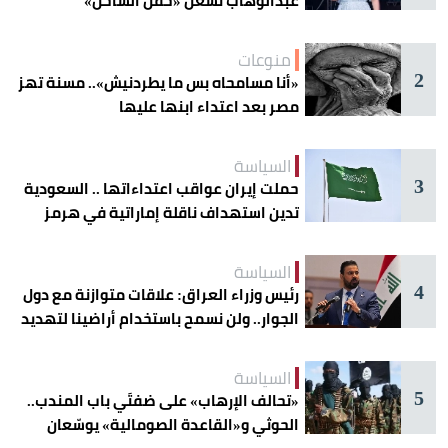
عبدالوهاب تُشعل «حفل الساحل»
منوعات
2
«أنا مسامحاه بس ما يطردنيش».. مسنة تهز
مصر بعد اعتداء ابنها عليها
السياسة
3
حملت إيران عواقب اعتداءاتها .. السعودية
تدين استهداف ناقلة إماراتية في هرمز
السياسة
4
رئيس وزراء العراق: علاقات متوازنة مع دول
الجوار.. ولن نسمح باستخدام أراضينا لتهديد
أمنها
السياسة
5
«تحالف الإرهاب» على ضفتَي باب المندب..
الحوثي و«القاعدة الصومالية» يوسّعان