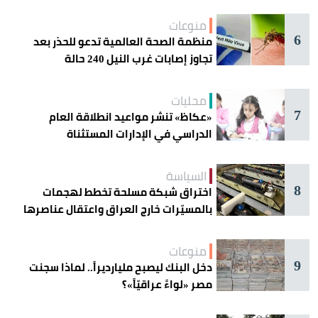
دائرة الخطر
منوعات
6
منظمة الصحة العالمية تدعو للحذر بعد
تجاوز إصابات غرب النيل 240 حالة
محليات
7
«عكاظ» تنشر مواعيد انطلاقة العام
الدراسي في الإدارات المستثناة
السياسة
8
اختراق شبكة مسلحة تخطط لهجمات
بالمسيّرات خارج العراق واعتقال عناصرها
منوعات
9
دخل البنك ليصبح مليارديراً.. لماذا سجنت
مصر «لواءً عراقيّاً»؟