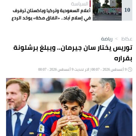
السياسة
10
أعلام السعودية وتركيا وباكستان ترفرف
في إسلام آباد.. «اتفاق مكة» يوحّد الردع
عكاظ
>
رياضة
توريس يختار سان جيرمان.. ويبلغ برشلونة
بقراره
9 أغسطس 2026 - 00:07 | آخر تحديث 9 أغسطس 2026 - 00:07