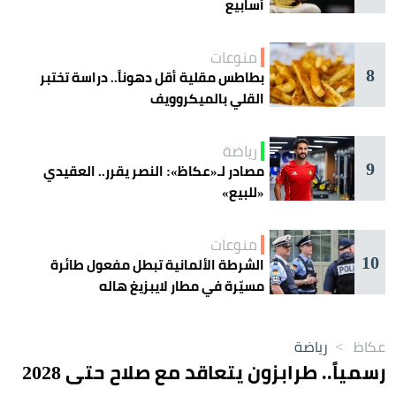
أسابيع
منوعات
8
بطاطس مقلية أقل دهوناً.. دراسة تختبر
القلي بالميكروويف
رياضة
9
مصادر لـ«عكاظ»: النصر يقرر.. العقيدي
«للبيع»
منوعات
10
الشرطة الألمانية تبطل مفعول طائرة
مسيّرة في مطار لايبزيغ هاله
عكاظ
>
رياضة
رسمياً.. طرابزون يتعاقد مع صلاح حتى 2028