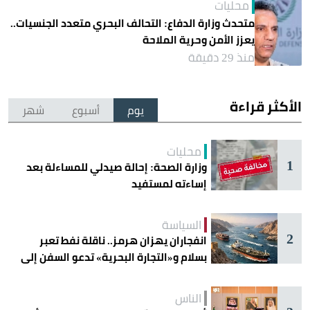
محليات
متحدث وزارة الدفاع: التحالف البحري متعدد الجنسيات..
يعزز الأمن وحرية الملاحة
منذ 29 دقيقة
الأكثر قراءة
يوم
أسبوع
شهر
محليات
1
وزارة الصحة: إحالة صيدلي للمساءلة بعد
إساءته لمستفيد
السياسة
2
انفجاران يهزان هرمز.. ناقلة نفط تعبر
بسلام و«التجارة البحرية» تدعو السفن إلى
الحذر
الناس