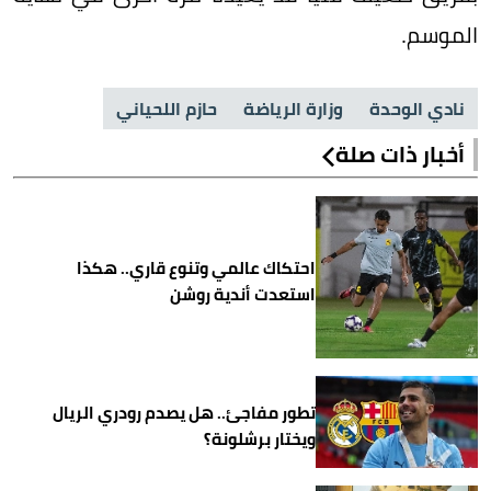
الموسم.
نادي الوحدة
وزارة الرياضة
حازم اللحياني
أخبار ذات صلة
احتكاك عالمي وتنوع قاري.. هكذا
استعدت أندية روشن
تطور مفاجئ.. هل يصدم رودري الريال
ويختار برشلونة؟