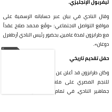
ليفربول الإنجليزي.
وقال النادي في بيان عبر حساباته الرسمية على
مواقع التواصل الاجتماعي: «وقّع محمد صلاح عقداً
مع طرابزون لمدة عامين، بحضور رئيس النادي أرطغرل
دوغان».
حفل تقديم تاريخي
وكان طرابزون قد أعلن عن إقامة حفل تقديم تاريخي
للنجم المصري على ملعب «بابارا بارك»، بحضور
جماهير النادي، في تمام السابعة والنصف مساء
اليوم بتوقيت إسطنبول.