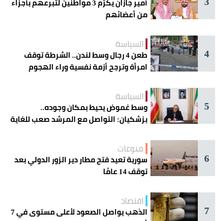
3
أمير جازان يكرّم 3 مواطنين لتبرعهم بأجزاء
من أعضائهم
السياسة
4
طعن 4 رجال وسط لندن.. الشرطة توقف
امرأة وترجح أزمة نفسية وراء الهجوم
السياسة
5
وسط غموض يحيط بمكان وجوده..
بزشكيان: التواصل مع المرشد صعب للغاية
منوعات
6
سورية تعيد فتح مطار دير الزور الدولي بعد
توقف 14 عامًا
اقتصاد
7
الذهب يواصل الصعود لأعلى مستوى في 7