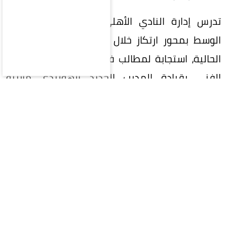
تدرس إدارة النادي الأهلي السعودي تدعيم خط
الوسط بمحور ارتكاز خلال فترة الانتقالات الصيفية
الحالية، استجابة لمطالب فنية من اللاعبين والجهاز
الفني بقيادة المدرب الجديد الهولندي مارينو
بوسيتش.
وعلمت «عكاظ» أن لاعبي الفريق طالبوا الإدارة بجلب
لاعب محور قوي لتعزيز التوازن في وسط الملعب، في
ظل الاستحقاقات المحلية والقارية التي تنتظر الفريق
في الموسم الجديد 2026-2027.