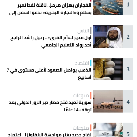
1
انفجاران يهزان هرمز.. ناقلة نفط تعبر
بسلام و«التجارة البحرية» تدعو السفن إلى
الحذر
الناس
2
أول مدير لـ«أم القرى».. رحيل راشد الراجح
أحد رواد التعليم الجامعي
اقتصاد
3
الذهب يواصل الصعود لأعلى مستوى في 7
أسابيع
منوعات
4
سورية تعيد فتح مطار دير الزور الدولي بعد
توقف 14 عامًا
منوعات
5
لقاح جديد يغيّر مواجهة الإنفلونزا.. اعتماد