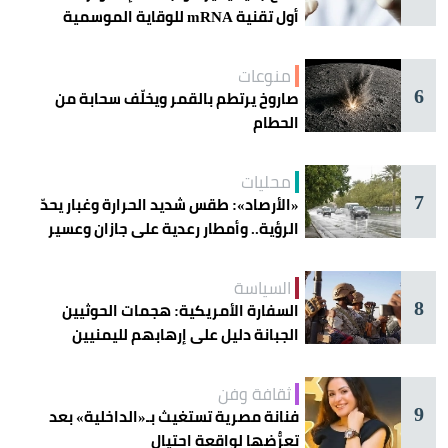
أول تقنية mRNA للوقاية الموسمية
منوعات
6
صاروخ يرتطم بالقمر ويخلّف سحابة من
الحطام
محليات
7
«الأرصاد»: طقس شديد الحرارة وغبار يحدّ
الرؤية.. وأمطار رعدية على جازان وعسير
السياسة
8
السفارة الأمريكية: هجمات الحوثيين
الجبانة دليل على إرهابهم لليمنيين
ثقافة وفن
9
فنانة مصرية تستغيث بـ«الداخلية» بعد
تعرُّضها لواقعة احتيال