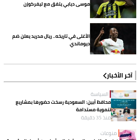
موسى ديابي يتفق مع ليفركوزن
الأغلى في تاريخه.. ريال مدريد يعلن ضم
ديوماندي
آخر الأخبار
السياسة
محافظ أبين: السعودية رسخت حضورها بمشاريع
تنموية مستدامة
منذ 35 دقيقة
منوعات