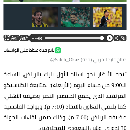
النجم الأهلاوي رياض محرز
--:--
حس
تابع قناة عكاظ على الواتساب
صالح عابد الحربي (جدة) Saleh_Okaz@
تتجه الأنظار نحو استاد الأول بارك بالرياض، الساعة
الـ9:00 من مساء اليوم (الأربعاء)؛ لمتابعة الكلاسيكو
المرتقب، الذي يجمع المتصدر النصر وضيفه الأهلي،
كما يلتقي التعاون بالاتحاد (7:10 م)، ويواجه القادسية
مضيفه الرياض (7:00 م)، وذلك ضمن لقاءات الجولة
30 لدوري روشن السعودي للمحترفين.