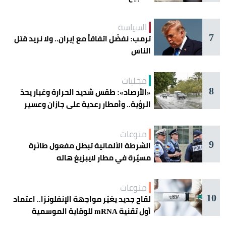
السياسة
7
ترمب: نفضّل اتفاقاً مع إيران.. ولا نريد قتل
الناس
محليات
8
«الأرصاد»: طقس شديد الحرارة وغبار يحدّ
الرؤية.. وأمطار رعدية على جازان وعسير
منوعات
9
الشرطة الألمانية تبطل مفعول طائرة
مسيّرة في مطار لايبزيغ هاله
منوعات
10
لقاح جديد يغيّر مواجهة الإنفلونزا.. اعتماد
أول تقنية mRNA للوقاية الموسمية