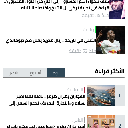
كيف يتحوّل اسم المسؤول إلى أصلٍ من أصول المشروع؟..
قراءة في تجربة تركي آل الشيخ واقتصاد الانتباه
منذ 39 دقيقة
رياضة
الأغلى في تاريخه.. ريال مدريد يعلن ضم ديوماندي
منذ 52 دقيقة
الأكثر قراءة
يوم
أسبوع
شهر
السياسة
1
انفجاران يهزان هرمز.. ناقلة نفط تعبر
بسلام و«التجارة البحرية» تدعو السفن إلى
الحذر
الناس
2
أمير جازان يكرّم 3 مواطنين لتبرعهم بأجزاء