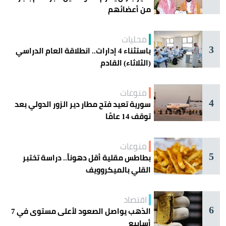
من أعضائهم
محليات
3
باستثناء 4 إدارات.. انطلاقة العام الدراسي
(الثلاثاء) القادم
منوعات
4
سورية تعيد فتح مطار دير الزور الدولي بعد
توقف 14 عامًا
منوعات
5
بطاطس مقلية أقل دهوناً.. دراسة تختبر
القلي بالميكروويف
اقتصاد
6
الذهب يواصل الصعود لأعلى مستوى في 7
أسابيع