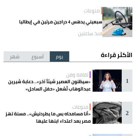
منوعات
سبعيني يدهس 4 دراجين مرتين في إيطاليا
منذ ساعتين
الأكثر قراءة
يوم
أسبوع
شهر
ثقافة وفن
1
«سيظنون العصير شيئاً آخر».. دعابة شيرين
عبدالوهاب تُشعل «حفل الساحل»
منوعات
2
«أنا مسامحاه بس ما يطردنيش».. مسنة تهز
مصر بعد اعتداء ابنها عليها