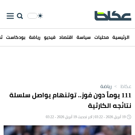
الرئيسية
محليات
سياسة
اقتصاد
فيديو
رياضة
بودكاست
ثق
عكاظ
>
رياضة
111 يوماً دون فوز.. توتنهام يواصل سلسلة
نتائجه الكارثية
19 أبريل 2026 - 03:22 | آخر تحديث 19 أبريل 2026 - 03:22