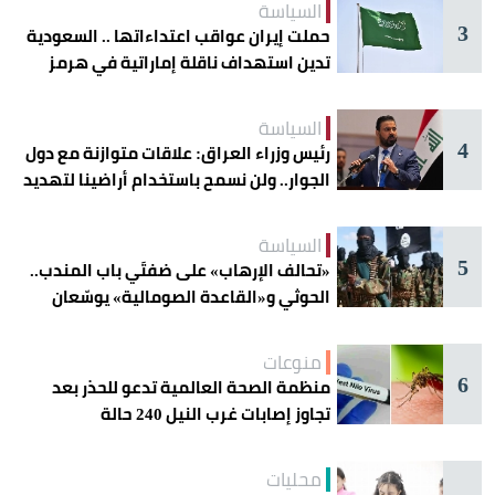
السياسة
3
حملت إيران عواقب اعتداءاتها .. السعودية
تدين استهداف ناقلة إماراتية في هرمز
السياسة
4
رئيس وزراء العراق: علاقات متوازنة مع دول
الجوار.. ولن نسمح باستخدام أراضينا لتهديد
أمنها
السياسة
5
«تحالف الإرهاب» على ضفتَي باب المندب..
الحوثي و«القاعدة الصومالية» يوسّعان
دائرة الخطر
منوعات
6
منظمة الصحة العالمية تدعو للحذر بعد
تجاوز إصابات غرب النيل 240 حالة
محليات