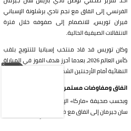
أكد تقرير صحفي توصل نادي باريس سان جيرمان
الفرنسي إلى اتفاق مع نجم نادي برشلونة الإسباني
فيران توريس، للانضمام إلى صفوفه خلال فترة
الانتقالات الصيفية الحالية.
وكان توريس قد قاد منتخب إسبانيا للتتويج بلقب
كأس العالم 2026، بعدما أحرز هدف الفوز في المباراة
النهائية أمام الأرجنتين الشهر الماضي.
اتفاق ومفاوضات مستمرة
وبحسب صحيفة «ماركا» الإسبانية، فقد توصل باريس
سان جيرمان إلى اتفاق مع فيران توريس للانضمام إليه
بعقد مدته أربع سنوات، ولم يتبقَّ سوى إتمام