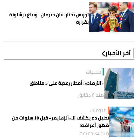
توريس يختار سان جيرمان.. ويبلغ برشلونة
بقراره
آخر الأخبار
محليات
«الأرصاد»: أمطار رعدية على 5 مناطق
منذ 6 دقائق
منوعات
تحليل دم يكشف الـ«ألزهايمر» قبل 10 سنوات من
ظهور أعراضه!
منذ 34 دقيقة