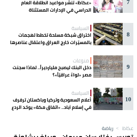
7
«عكاظ» تنشر مواعيد انطلاقة العام
الدراسي في الإدارات المستثناة
السياسة
8
اختراق شبكة مسلحة تخطط لهجمات
بالمسيّرات خارج العراق واعتقال عناصرها
منوعات
9
دخل البنك ليصبح مليارديراً.. لماذا سجنت
مصر «لواءً عراقيّاً»؟
السياسة
10
أعلام السعودية وتركيا وباكستان ترفرف
في إسلام آباد.. «اتفاق مكة» يوحّد الردع
عكاظ
>
رياضة
توريس يختار سان جيرمان.. ويبلغ برشلونة