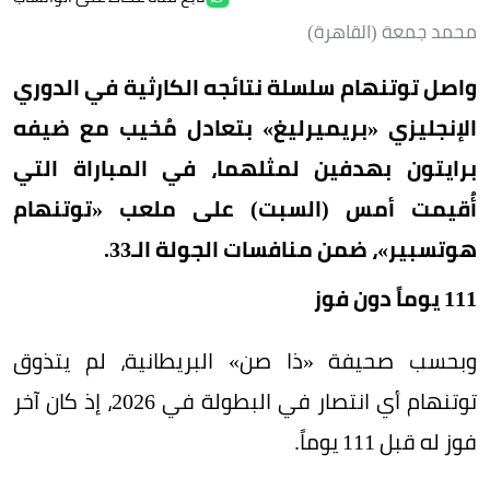
محمد جمعة (القاهرة)
واصل توتنهام سلسلة نتائجه الكارثية في الدوري
الإنجليزي «بريميرليغ» بتعادل مُخيب مع ضيفه
برايتون بهدفين لمثلهما، في المباراة التي
أُقيمت أمس (السبت) على ملعب «توتنهام
هوتسبير»، ضمن منافسات الجولة الـ33.
111 يوماً دون فوز
وبحسب صحيفة «ذا صن» البريطانية، لم يتذوق
توتنهام أي انتصار في البطولة في 2026، إذ كان آخر
فوز له قبل 111 يوماً.