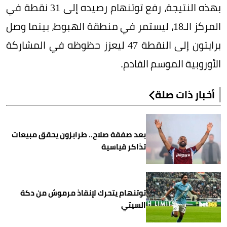
بهذه النتيجة، رفع توتنهام رصيده إلى 31 نقطة في
المركز الـ18، ليستمر في منطقة الهبوط، بينما وصل
برايتون إلى النقطة 47 ليعزز حظوظه في المشاركة
الأوروبية الموسم القادم.
أخبار ذات صلة
بعد صفقة صلاح.. طرابزون يحقق مبيعات
تذاكر قياسية
توتنهام يتحرك لإنقاذ مرموش من دكة
السيتي