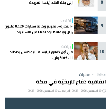
8
إلى جنة الخلد أيتها الفريدة
اقتصاد
9
«التجارة»: تغريم وكالة سيارات 8.120 مليون
ريال وإيقافها ومنعها من الاستيراد
رياضة
10
في أول ظهور ليايسله.. نيوكاسل يصطاد
الـ«خفافيش»
عكاظ
>
محليات
اتفاقية دفاع تاريخيّة في مكة
10 أغسطس 2026 - 00:33 | آخر تحديث 10 أغسطس 2026 - 00:33