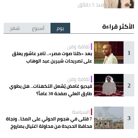
منذ 5 دقائق
الأكثر قراءة
يوم
أسبوع
شهر
ثقافة وفن
1
بعد «كلنا صوت مصر».. تامر عاشور يعلق
على تصريحات شيرين عبد الوهاب
ثقافة وفن
2
فيديو غامض يُشعل التكهنات.. هل يطوي
طارق العلي صفحة 30 عاماً؟
السياسة
3
7 قتلى في هجوم الحوثي على المخا.. ونجاة
محافظ الحديدة من محاولة اغتيال بصاروخ