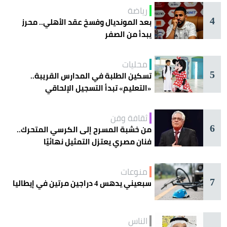
رياضة
4
بعد المونديال وفسخ عقد الأهلي.. محرز
يبدأ من الصفر
محليات
5
تسكين الطلبة في المدارس القريبة..
«التعليم» تبدأ التسجيل الإلحاقي
للمستجدين
ثقافة وفن
6
من خشبة المسرح إلى الكرسي المتحرك..
فنان مصري يعتزل التمثيل نهائيًا
منوعات
7
سبعيني يدهس 4 دراجين مرتين في إيطاليا
الناس