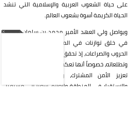
على حياة الشعوب العربية والإسلامية التي تنشد
الحياة الكريمة أسوة بشعوب العالم.
ويواصل ولي العهد الأمير محمد بن سلمان نجاحاته
في خلق توازنات في المنطقة التي تعصف بها
الحروب والصراعات، إذ تحقق الاتفاقية كثيراً من آماله
وتطلعاته، خصوصاً أنها تعكس حرص الدول الثلاث على
تعزيز الأمن المشترك، وتحقيق الأمن والسلام
والاستقرار في المنطقة والعالم، سعياً إلى مستقبل
آمن ومزدهر، وتعزيز الردع المشترك ضد أي اعتداء،
وقد نصّت على أن «أي هجوم مسلح على أيٍّ من
الدول الثلاث هو هجوم على الجميع»، كما تُعنى
الاتفاقية بتطوير كافة أوجه التعاون الدفاعي بينها.