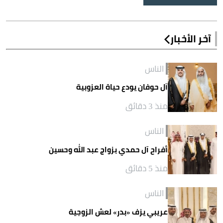
آخر الأخبار
الناس
آل حوفان يودع حياة العزوبية
منذ 3 دقائق
الناس
أفراح آل حمدي بزواج عبد الله وحسين
منذ 5 دقائق
الناس
عريبي يزف «بدر» لعش الزوجية