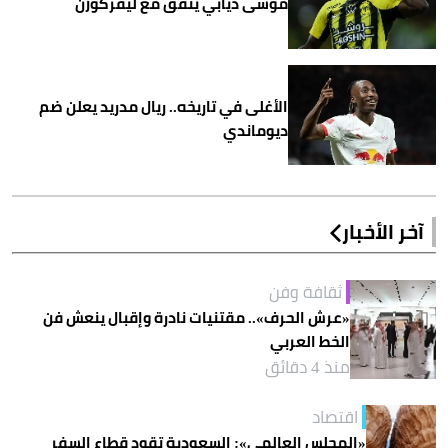
موسى ديابي يتفق مع ليفركوزن
الأغلى في تاريخه.. ريال مدريد يعلن ضم
ديوماندي
آخر الأخبار
ثقافة وفن
«عرش الحرف».. مقتنيات نادرة وإقبال ينعش فن
الخط العربي
منذ 4 دقائق
اقتصاد
«المجلس العالمي»: السعودية تقود قطاع السفر