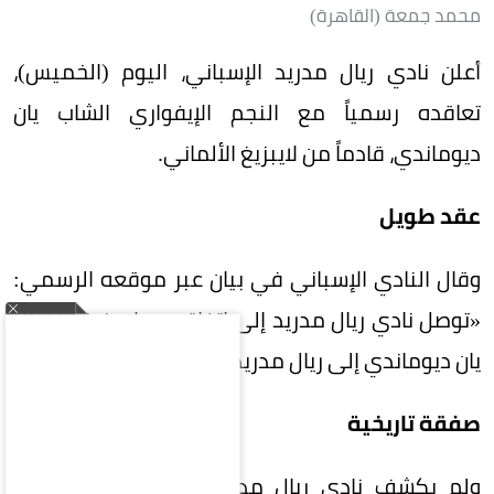
محمد جمعة (القاهرة)
أعلن نادي ريال مدريد الإسباني، اليوم (الخميس)،
تعاقده رسمياً مع النجم الإيفواري الشاب يان
ديوماندي، قادماً من لايبزيغ الألماني.
عقد طويل
وقال النادي الإسباني في بيان عبر موقعه الرسمي:
«توصل نادي ريال مدريد إلى اتفاق مع لايبزيغ لانتقال
يان ديوماندي إلى ريال مدريد حتى 30 يونيو 2033».
صفقة تاريخية
ولم يكشف نادي ريال مدريد قيمة الصفقة، لكن