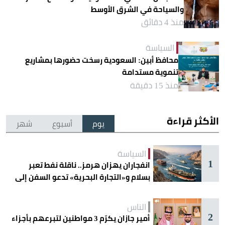
والسياحة في الشرق الأوسط
منذ 4 دقائق
السياسة
محافظ أبين: السعودية رسخت حضورها بمشاريع
تنموية مستدامة
منذ 15 دقيقة
الأكثر قراءة
يوم
أسبوع
شهر
السياسة
1
انفجاران يهزان هرمز.. ناقلة نفط تعبر
بسلام و«التجارة البحرية» تدعو السفن إلى
الحذر
الناس
2
أمير جازان يكرّم 3 مواطنين لتبرعهم بأجزاء