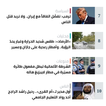
السياسة
7
ترمب: نفضّل اتفاقاً مع إيران.. ولا نريد قتل
الناس
محليات
8
«الأرصاد»: طقس شديد الحرارة وغبار يحدّ
الرؤية.. وأمطار رعدية على جازان وعسير
منوعات
9
الشرطة الألمانية تبطل مفعول طائرة
مسيّرة في مطار لايبزيغ هاله
الناس
10
أول مدير لـ«أم القرى».. رحيل راشد الراجح
أحد رواد التعليم الجامعي