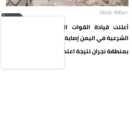
«عكاظ» (جدة)
أعلنت قيادة القوات المشتركة لتحالف دعم
الشرعية في اليمن إصابة 11 مدنياً
بمنطقة نجران نتيجة اعتداءات إرهابية حوثية.
وأوضح المتحدث باسم التحالف اللواء الركن تركي
المالكي أن من بين المصابين 7 سعوديين، بينهم
امرأة وطفل يبلغ 4 أعوام أصيب بحروق من الدرجة
الثانية، إضافة إلى يمني ومصريين وباكستاني، جراء
اعتداءات المليشيا الحوثية.
وأشار إلى أن المليشيا الحوثية الإرهابية قامت