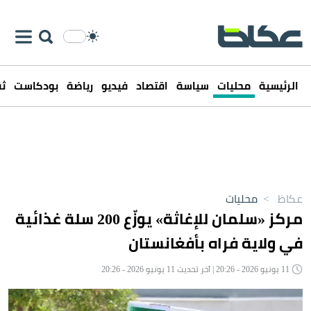
الرئيسية
محليات
سياسة
اقتصاد
فيديو
رياضة
بودكاست
ثق
عكاظ
>
محليات
مركز «سلمان للإغاثة» يوزّع 200 سلة غذائية
في ولاية فراه بأفغانستان
11 يونيو 2026 - 20:26 | آخر تحديث 11 يونيو 2026 - 20:26