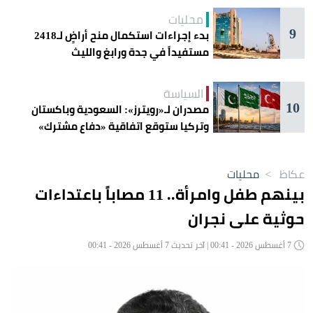
محليات
9
بدء إجراءات استكمال منح أراضٍ لـ2418
مستفيداً في جدة ورابغ والليث
السياسة
10
مصدران لـ«رويترز»: السعودية وباكستان
وتركيا ستوقع اتفاقية «دفاع مشترك»
اليوم في جدة
عكاظ
>
محليات
بينهم طفل وامرأة.. 11 مصاباً باعتداءات
حوثية على نجران
7 أغسطس 2026 - 00:41 | آخر تحديث 7 أغسطس 2026 - 00:41