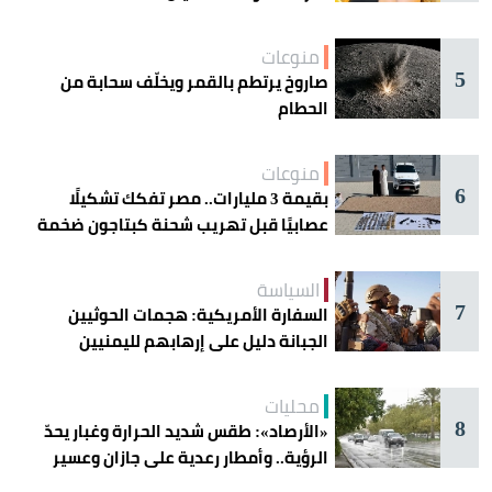
منوعات
5
صاروخ يرتطم بالقمر ويخلّف سحابة من
الحطام
منوعات
6
بقيمة 3 مليارات.. مصر تفكك تشكيلًا
عصابيًا قبل تهريب شحنة كبتاجون ضخمة
السياسة
7
السفارة الأمريكية: هجمات الحوثيين
الجبانة دليل على إرهابهم لليمنيين
محليات
8
«الأرصاد»: طقس شديد الحرارة وغبار يحدّ
الرؤية.. وأمطار رعدية على جازان وعسير