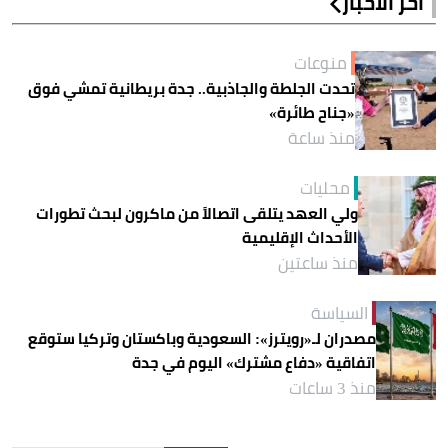
آخر الأخبار
منوعات
تحدت الجلطة والجاذبية.. جدة بريطانية تمشي فوق
«جناح طائرة»
منذ ساعة
محليات
ولي العهد يتلقى اتصالاً من ماكرون لبحث تطورات
الأحداث الإقليمية
منذ ساعتين
السياسة
مصدران لـ«رويترز»: السعودية وباكستان وتركيا ستوقع
اتفاقية «دفاع مشترك» اليوم في جدة
منذ 3 ساعات