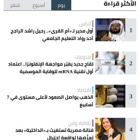
الأكثر قراءة
يوم
أسبوع
شهر
الناس
1
أول مدير لـ«أم القرى».. رحيل راشد الراجح
أحد رواد التعليم الجامعي
منوعات
2
لقاح جديد يغيّر مواجهة الإنفلونزا.. اعتماد
أول تقنية mRNA للوقاية الموسمية
اقتصاد
3
الذهب يواصل الصعود لأعلى مستوى في 7
أسابيع
ثقافة وفن
4
فنانة مصرية تستغيث بـ«الداخلية» بعد
تعرُّضها لواقعة احتيال