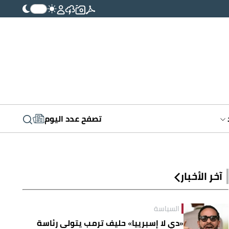
تصفح عدد اليوم
آخر الأخبار
السياسة
«دي لا إسبرييا» حليف ترمب يتولى رئاسة