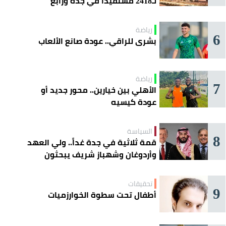
لـ2418 مستفيداً في جدة ورابغ
والليث
رياضة
6
بشرى للراقي.. عودة صانع الألعاب
رياضة
7
الأهلي بين خيارين.. محور جديد أو
عودة كيسيه
السياسة
8
قمة ثلاثية في جدة غداً.. ولي العهد
وأردوغان وشهباز شريف يبحثون
تعزيز التعاون
تحقيقات
9
أطفال تحت سطوة الخوارزميات