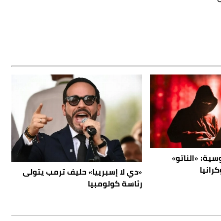
ية: «الناتو»
رانيا
«دي لا إسبرييا» حليف ترمب يتولى
رئاسة كولومبيا