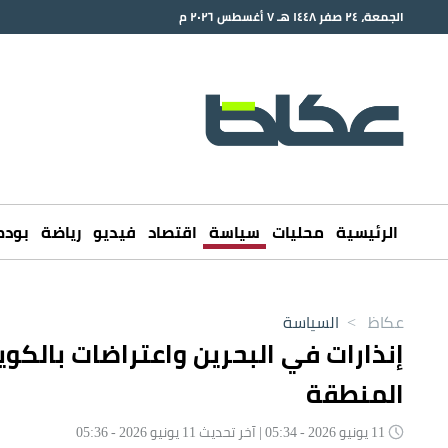
الجمعة، ٢٤ صفر ١٤٤٨ هـ ٧ أغسطس ٢٠٢٦ م
الرئيسية
محليات
سياسة
اقتصاد
فيديو
رياضة
بود
عكاظ
>
السياسة
إنذارات في البحرين واعتراضات بالكويت
المنطقة
11 يونيو 2026 - 05:34 | آخر تحديث 11 يونيو 2026 - 05:36