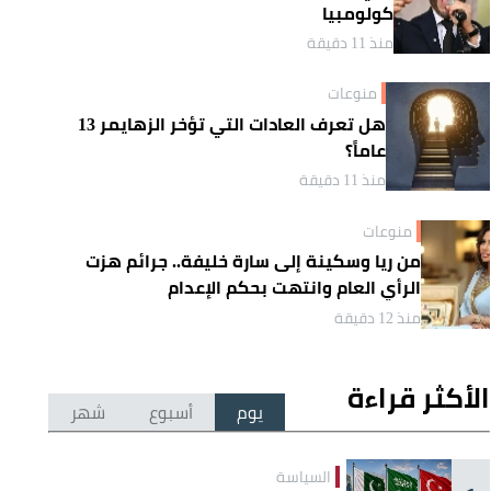
كولومبيا
منذ 11 دقيقة
منوعات
هل تعرف العادات التي تؤخر الزهايمر 13
عاماً؟
منذ 11 دقيقة
منوعات
من ريا وسكينة إلى سارة خليفة.. جرائم هزت
الرأي العام وانتهت بحكم الإعدام
منذ 12 دقيقة
الأكثر قراءة
يوم
أسبوع
شهر
السياسة