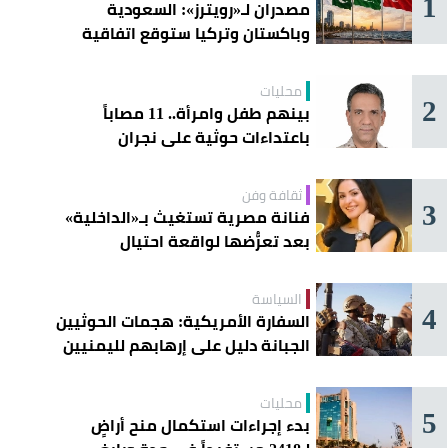
1
مصدران لـ«رويترز»: السعودية
وباكستان وتركيا ستوقع اتفاقية
«دفاع مشترك» اليوم في جدة
محليات
2
بينهم طفل وامرأة.. 11 مصاباً
باعتداءات حوثية على نجران
ثقافة وفن
3
فنانة مصرية تستغيث بـ«الداخلية»
بعد تعرُّضها لواقعة احتيال
السياسة
4
السفارة الأمريكية: هجمات الحوثيين
الجبانة دليل على إرهابهم لليمنيين
محليات
5
بدء إجراءات استكمال منح أراضٍ