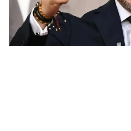
بيا أبيلاردو دي لا إسبرييا منصبه رسمياً،
لاقات مع واشنطن.
ويحمل دي لا إسبرييا (48 عاماً) ذو التوجهات اليمينية المتشددة الذي انتُخب في 21 يونيو الجنسية