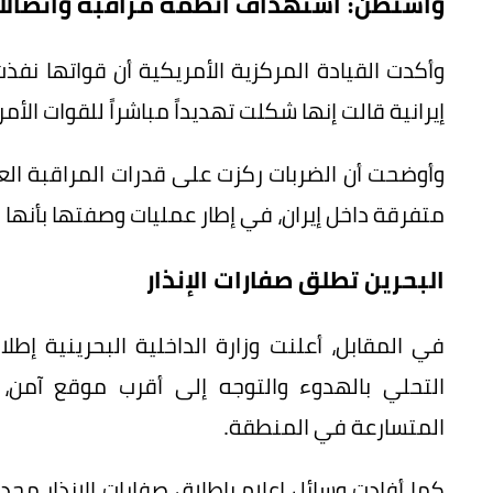
واشنطن: استهداف أنظمة مراقبة واتصالا
وأكدت القيادة المركزية الأمريكية أن قواتها نف
إيرانية قالت إنها شكلت تهديداً مباشراً للقوات الأمر
وأوضحت أن الضربات ركزت على قدرات المراقبة ال
متفرقة داخل إيران، في إطار عمليات وصفتها بأنها د
البحرين تطلق صفارات الإنذار
في المقابل، أعلنت وزارة الداخلية البحرينية إطل
التحلي بالهدوء والتوجه إلى أقرب موقع آمن، 
المتسارعة في المنطقة.
كما أفادت وسائل إعلام بإطلاق صفارات الإنذار م