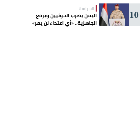
السياسة
10
اليمن يضرب الحوثيين ويرفع
الجاهزية.. «أي اعتداء لن يمر»