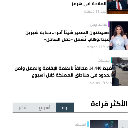
الملاحة في هرمز
منذ 11 دقيقة
ثقافة وفن
«سيظنون العصير شيئاً آخر».. دعابة شيرين
عبدالوهاب تُشعل «حفل الساحل»
منذ 11 دقيقة
محليات
ضبط 14,440 مخالفاً لأنظمة الإقامة والعمل وأمن
الحدود في مناطق المملكة خلال أسبوع
منذ 19 دقيقة
الأكثر قراءة
يوم
أسبوع
شهر
اقتصاد