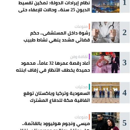
1
نظام إيرادات الدولة: تمكين تقسيط
الديون 25 سنة.. وحالات للإعفاء حتى
مليون ريال
منوعات
2
رشوة داخل المستشفى.. حكم
قضائي مشدد ينهي نشاط طبيب
مغربي
ثقافة وفن
3
أعاد رقصة عمرها 32 عاماً.. محمود
حميدة يخطف الأنظار في زفاف ابنته
محليات
4
السعودية وتركيا وباكستان توقع
اتفاقية مكة للدفاع المشترك
منوعات
5
ميسي ونجوم هوليوود بالقائمة..