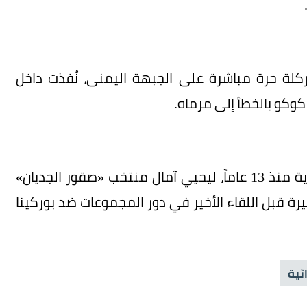
لسودان الوحيد في الدقيقة 74، من ركلة حرة مباشرة على الجبهة اليمنى، نُفذت داخل
كوكو بالخطأ إلى مرماه.
ويعد هذا الفوز الأول للسودان في المسابقة القارية منذ 13 عاماً، ليحيي آمال منتخب «صقور الجديان»
فعة معنوية كبيرة قبل اللقاء الأخير في دور المجموعات ضد بوركينا
ئية