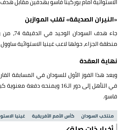
الاستوائية أمام بوركينا فاسو بهدفين مقابل هدف.
«النيران الصديقة» تقلب الموازين
جاء هدف ا
منطقة الجزاء، حولها لاعب غينيا الاستوائية ساوول 
نهاية العقدة
في التأهل إلى دور الـ16 ويمنحه د
فاسو.
منتخب السودان
كأس الأمم الأفريقية
غينيا الاستوا
أخبار ذات صلة