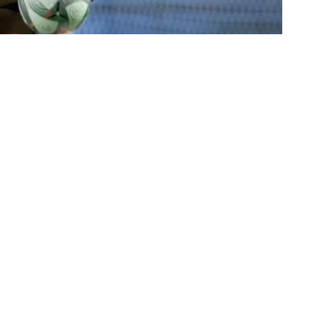
محمد جمعة (القاهرة)
اليوم (الجمعة) في انتظار حسم مستقبله خلال فترة ا
ونشر الحساب الرسمي لنادي الهلال عبر منصة «إك
النادي الجديد، «مركز الماجدية الرياضي»، للانتظام ف
إعارة ناجحة مع برشلونة