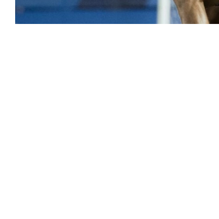
انتظم الظهير الأيمن البرتغالي جواو كانسيلو في معسكر الهلال الإعدادي للموسم الجديد 2026-2027
لانتقالات الصيفية الحالية.
س» صوراً لوصول كانسيلو وثيو هيرنانديز إلى مقر
ي تدريبات الفريق.