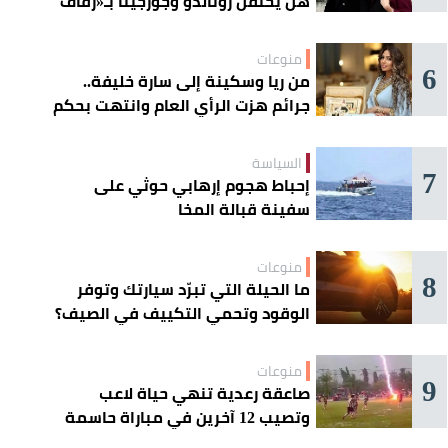
هل يحتفل رونالدو وجورجينا بـ«زفاف
القرن» غداً؟
منوعات
6
من ريا وسكينة إلى سارة خليفة..
جرائم هزت الرأي العام وانتهت بحكم
الإعدام
السياسة
7
إحباط هجوم إرهابي حوثي على
سفينة قبالة المخا
منوعات
8
ما الحيلة التي تبرّد سيارتك وتوفر
الوقود وتحمي التكييف في الصيف؟
منوعات
9
صاعقة رعدية تنهي حياة لاعب
وتصيب 12 آخرين في مباراة حاسمة