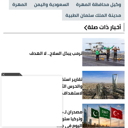
وكيل محافظة المهرة
السعودية واليمن
المهرة
مدينة الملك سلمان الطبية
أخبار ذات صلة
ترمب يبدّل السلاح.. لا الهدف
تقارير استخباراتية : تنسيق بين الحوثيين
والحرس الثوري ومليشيات عراقية
لاستهداف السعودية
مصدران لـ«رويترز»: السعودية وباكستان
وتركيا ستوقع اتفاقية «دفاع مشترك»
اليوم في جدة