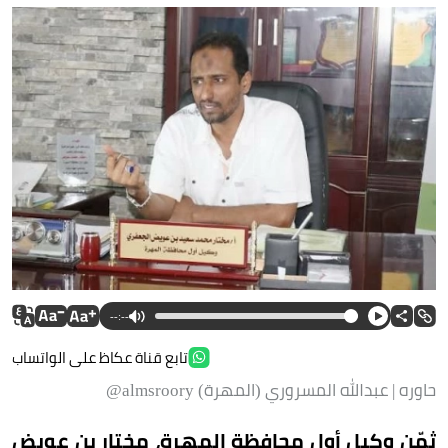
--:--
تابع قناة عكاظ على الواتساب
حاوره | عبدالله المسروري (المهرة) almsroory@
ثمّن وكيل أول محافظة المهرة، مختار بن عويض