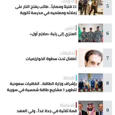
منوعات
5
22 قتيلاً ومصاباً.. طالب يفتح النار على
زملائه ومعلميه في مدرسة ثانوية
الناس
6
العنزي إلى رتبة «ملازم أول»
تحقيقات
7
أطفال تحت سطوة الخوارزميات
اقتصاد
8
بإشراف وزارة الطاقة.. اتفاقيات سعودية
لتطوير 3 مشاريع طاقة شمسية في سورية
السياسة
9
قمة ثلاثية في جدة غداً.. ولي العهد