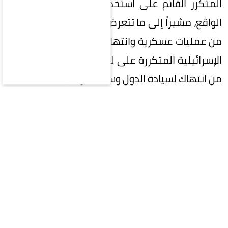
المتكرر القائم على استخدام القوة للتوسع وتغيير
الواقع، مشيراً إلى ما تتعرض له الأراضي الفلسطينية
من عمليات عسكرية وانتهاكات، إلى جانب الاعتداءات
الإسرائيلية المتكررة على لبنان وسورية، وما يرافقها
من انتهاك لسيادة الدول وسلامة أراضيها.
وأكد الأمين العام أن «الغطرسة الإسرائيلية»
ومواصلة توسيع نطاق استخدام القوة لا يمكن أن
يشكلا طريقاً لتحقيق الأمن، محذراً من أن استمرار هذا
المسار يهدد بتوسيع دائرة المواجهة لتشمل
المنطقة بأسرها.
وشدد فهمي على ضرورة احترام سيادة الدول العربية