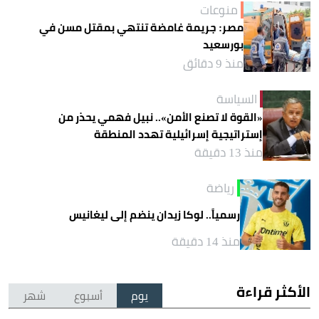
منوعات
مصر: جريمة غامضة تنتهي بمقتل مسن في
بورسعيد
منذ 9 دقائق
السياسة
«القوة لا تصنع الأمن».. نبيل فهمي يحذر من
إستراتيجية إسرائيلية تهدد المنطقة
منذ 13 دقيقة
رياضة
رسمياً.. لوكا زيدان ينضم إلى ليغانيس
منذ 14 دقيقة
الأكثر قراءة
يوم
أسبوع
شهر