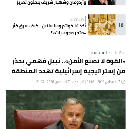
وأردوغان وشهباز شريف يبحثون تعزيز
التعاون
منوعات
10
أخذ 10 خواتم وسلسلتين.. كيف سرق فأر
«متجر مجوهرات»؟
عكاظ
>
السياسة
«القوة لا تصنع الأمن».. نبيل فهمي يحذر
من إستراتيجية إسرائيلية تهدد المنطقة
7 أغسطس 2026 - 21:03 | آخر تحديث 7 أغسطس 2026 - 21:03