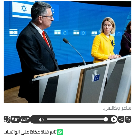
ساعر وكالاس.
--:--
تابع قناة عكاظ على الواتساب