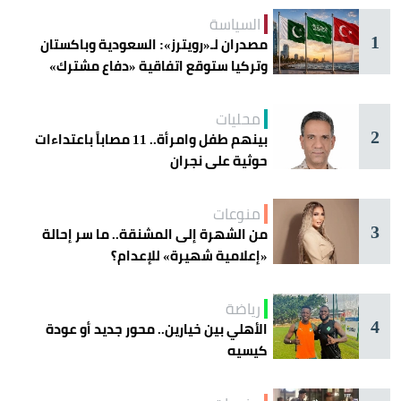
السياسة
1
مصدران لـ«رويترز»: السعودية وباكستان
وتركيا ستوقع اتفاقية «دفاع مشترك»
اليوم في جدة
محليات
2
بينهم طفل وامرأة.. 11 مصاباً باعتداءات
حوثية على نجران
منوعات
3
من الشهرة إلى المشنقة.. ما سر إحالة
«إعلامية شهيرة» للإعدام؟
رياضة
4
الأهلي بين خيارين.. محور جديد أو عودة
كيسيه