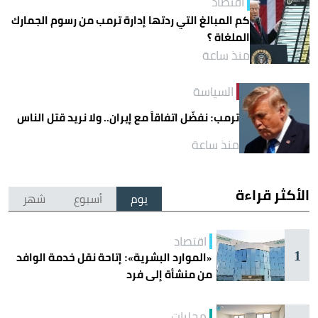
اقتصاد
كم المبالغ التي ردتها إدارة ترمب من رسوم الجمارك
الملغاة ؟
منذ ساعة
السياسة
ترمب: نفضّل اتفاقاً مع إيران.. ولا نريد قتل الناس
منذ ساعة
الأكثر قراءة
يوم
أسبوع
شهر
اقتصاد
1
«الموارد البشرية»: إتاحة نقل خدمة الوافد
من منشأة إلى فرد
محليات