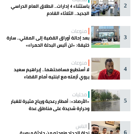
2
باستثناء 4 إدارات.. انطلاق العام الدراسي
الجديد.. الثلاثاء القادم
منوعات
3
بعد إحالة أوراق القضية إلى المفتي.. سارة
خليفة: «لن ألبس البدلة الحمراء»
منوعات
4
لا أستطيع مسامحتهما.. إبراهيم سعيد
يروي أزمته مع ابنتيه أمام القضاء
محليات
5
«الأرصاد»: أمطار رعدية ورياح مثيرة للغبار
وحرارة شديدة على مناطق عدة
الناس
6
نجاة الحداد وزوجته من حادثة مرورية