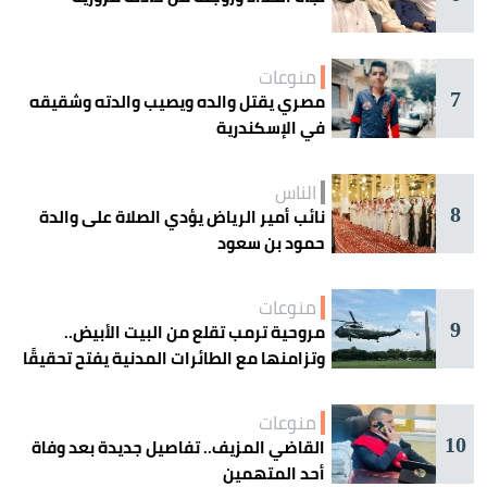
منوعات
7
مصري يقتل والده ويصيب والدته وشقيقه
في الإسكندرية
الناس
8
نائب أمير الرياض يؤدي الصلاة على والدة
حمود بن سعود
منوعات
9
مروحية ترمب تقلع من البيت الأبيض..
وتزامنها مع الطائرات المدنية يفتح تحقيقًا
جويًا
منوعات
10
القاضي المزيف.. تفاصيل جديدة بعد وفاة
أحد المتهمين