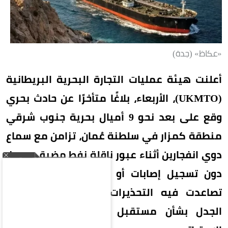
«عكاظ» (جدة)
أعلنت هيئة عمليات التجارة البحرية البريطانية
(UKMTO)، الأربعاء، بلاغًا متأخرًا عن حادث بحري
وقع على بعد نحو 9 أميال بحرية جنوب شرقي
منطقة كمزار في سلطنة عُمان، تزامن مع سماع
دوي انفجارين أثناء عبور ناقلة نفط مضيق هرمز،
دون تسجيل إصابات أو أضرار بيئية، في وقت
تصاعدت فيه التحذيرات الملاحية وسط تجدد
الجدل بشأن مستقبل الملاحة في المضيق