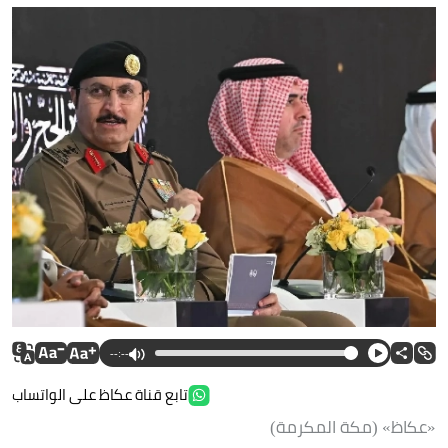
--:--
تابع قناة عكاظ على الواتساب
«عكاظ» (مكة المكرمة)