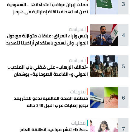
3
حملت إيران عواقب اعتداءاتها .. السعودية
تدين استهداف ناقلة إماراتية في هرمز
السياسة
4
رئيس وزراء العراق: علاقات متوازنة مع دول
الجوار.. ولن نسمح باستخدام أراضينا لتهديد
أمنها
السياسة
5
«تحالف الإرهاب» على ضفتَي باب المندب..
الحوثي و«القاعدة الصومالية» يوسّعان
دائرة الخطر
منوعات
6
منظمة الصحة العالمية تدعو للحذر بعد
تجاوز إصابات غرب النيل 240 حالة
محليات
7
«عكاظ» تنشر مواعيد انطلاقة العام