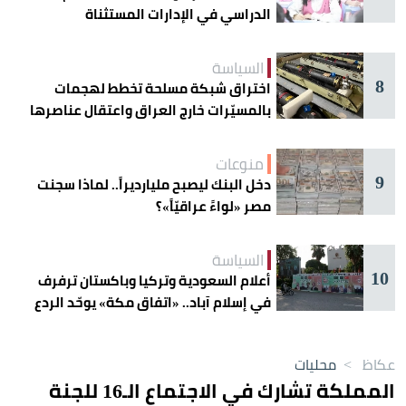
الدراسي في الإدارات المستثناة
السياسة
8
اختراق شبكة مسلحة تخطط لهجمات
بالمسيّرات خارج العراق واعتقال عناصرها
منوعات
9
دخل البنك ليصبح مليارديراً.. لماذا سجنت
مصر «لواءً عراقيّاً»؟
السياسة
10
أعلام السعودية وتركيا وباكستان ترفرف
في إسلام آباد.. «اتفاق مكة» يوحّد الردع
عكاظ
>
محليات
المملكة تشارك في الاجتماع الـ16 للجنة