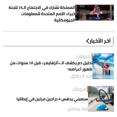
المملكة تشارك في الاجتماع الـ16 للجنة
خبراء الأمم المتحدة للمعلومات
الجيومكانية
آخر الأخبار
منوعات
تحليل دم يكشف الـ«ألزهايمر» قبل 10 سنوات من
ظهور أعراضه!
منذ 8 دقائق
منوعات
سبعيني يدهس 4 دراجين مرتين في إيطاليا
منذ ساعتين