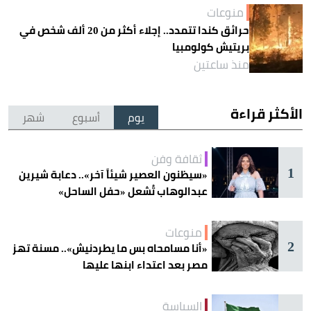
منوعات
حرائق كندا تتمدد.. إجلاء أكثر من 20 ألف شخص في
بريتيش كولومبيا
منذ ساعتين
الأكثر قراءة
يوم
أسبوع
شهر
ثقافة وفن
1
«سيظنون العصير شيئاً آخر».. دعابة شيرين
عبدالوهاب تُشعل «حفل الساحل»
منوعات
2
«أنا مسامحاه بس ما يطردنيش».. مسنة تهز
مصر بعد اعتداء ابنها عليها
السياسة