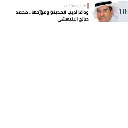
كتاب ومقالات
10
وداعًا أديبَ المدينةِ ومؤرّخها.. محمد
صالح البليهشي