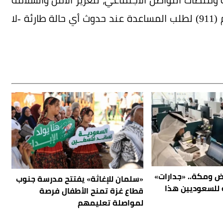
خلال موسم الحج، داعيةً الجميع إلى الاتصال بالرقم (911) لطلب المساعدة عند حدوث أي حالة طارئة -لا
اض ومكة.. «جدارات»
«سلمان للإغاثة» يفتتح مدرسة جنوب
 وظيفة للسعوديين هذا
قطاع غزة تمنح الأطفال فرصة
لمواصلة تعليمهم