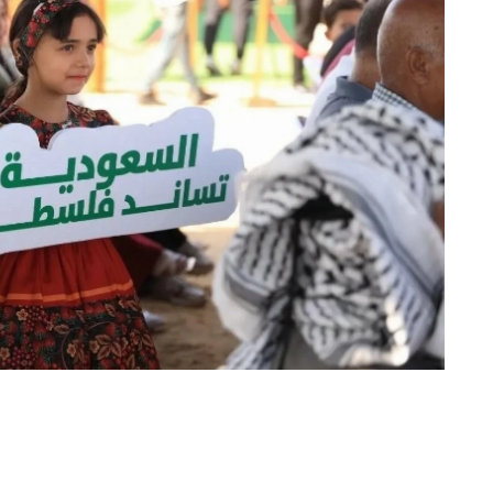
«عكاظ» (غزة)
افتتح مركز الملك سلمان للإغاثة والأعم