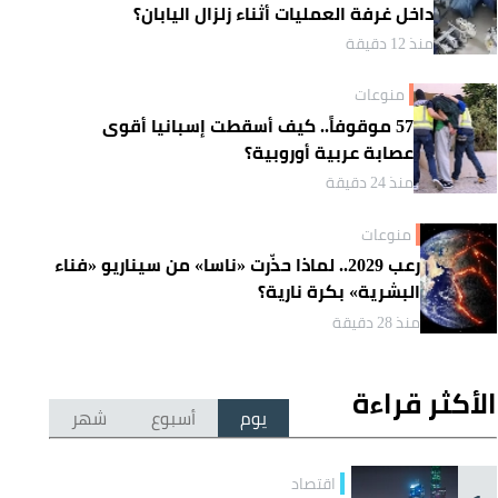
داخل غرفة العمليات أثناء زلزال اليابان؟
منذ 12 دقيقة
منوعات
57 موقوفاً.. كيف أسقطت إسبانيا أقوى
عصابة عربية أوروبية؟
منذ 24 دقيقة
منوعات
رعب 2029.. لماذا حذّرت «ناسا» من سيناريو «فناء
البشرية» بكرة نارية؟
منذ 28 دقيقة
الأكثر قراءة
يوم
أسبوع
شهر
اقتصاد