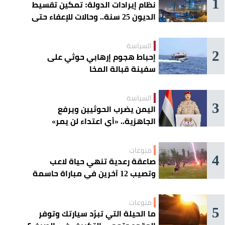
1
نظام إيرادات الدولة: تمكين تقسيط
الديون 25 سنة.. وحالات للإعفاء حتى
مليون ريال
السياسة
2
إحباط هجوم إرهابي حوثي على
سفينة قبالة المخا
السياسة
3
اليمن يضرب الحوثيين ويرفع
الجاهزية.. «أي اعتداء لن يمر»
منوعات
4
صاعقة رعدية تنهي حياة لاعب
وتصيب 12 آخرين في مباراة حاسمة
منوعات
5
ما الحيلة التي تبرّد سيارتك وتوفر