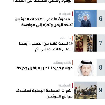
الوقود وتحمي التكييف في الصيف؟
السياسة
6
المبعوث الأممي: هجمات الحوثيين
تهدد اليمن وتجرّه إلى مواجهة
إقليمية
منوعات
7
19 نسخة فقط من الذهب.. أيهما
الأغلى هاتف ميسي أم
«كريستيانو»؟
كتاب ومقالات
8
موسم جديد للنصر بعراقيل جديدة!
السياسة
9
القوات المسلحة اليمنية تستهدف
مواقع الحوثيين